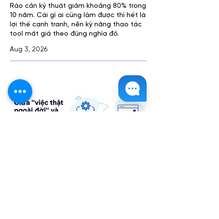
Rào cản kỹ thuật giảm khoảng 80% trong
10 năm. Cái gì ai cũng làm được thì hết là
lợi thế cạnh tranh, nên kỹ năng thao tác
tool mất giá theo đúng nghĩa đó.
Aug 3, 2026
Giữa "việc thật ngoài đời" và
"con số trên báo cáo" là cả một
quãng đường
Dashboard không sai, từng con số đều