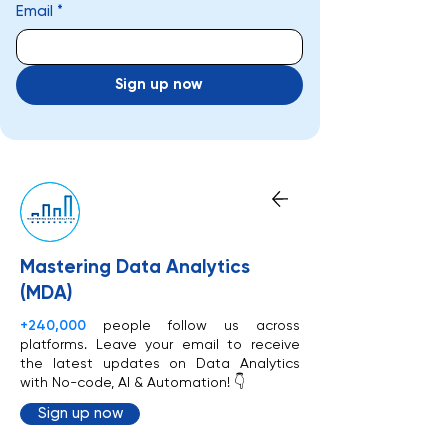
Email
*
Sign up now
Mastering Data Analytics
(MDA)
+240,000
people follow us across
platforms. Leave your email to receive
the latest updates on Data Analytics
with No-code, AI & Automation! 👇
Sign up now