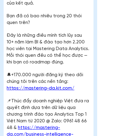
của kết quả.
Bạn đã có bao nhiêu trong 20 thói 
quen trên?
Đây là những điều mình tích lũy sau 
10+ năm làm BI & đào tạo hơn 2.200 
học viên tại Mastering Data Analytics. 
Mỗi thói quen đều có thể học được — 
khi bạn có roadmap đúng.
🔔+170.000 người đăng ký theo dõi 
chúng tôi trên các nền tảng: 
https://mastering-da.kit.com/
📌Thúc đẩy doanh nghiệp Việt đưa ra 
quyết định dựa trên dữ liệu qua 
chương trình đào tạo Analytics Top 1 
Việt Nam từ 2020 @ Zalo: 0961 48 66 
48 & 
https://mastering-
da.com/business-intelligence-