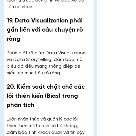
tuân thủ các quy định về bảo vệ dữ 
liệu cá nhân.
19. Data Visualization phải 
gắn liền với câu chuyện rõ 
ràng
Phân biệt rõ giữa Data Visualization 
và Data Storytelling, đảm bảo mỗi 
biểu đồ đều mang thông điệp dễ 
hiểu, có mục tiêu rõ ràng.
20. Kiểm soát chặt chẽ các 
lỗi thiên kiến (Bias) trong 
phân tích
Luôn nhận thức và quản lý các lỗi 
thiên kiến một cách có hệ thống, 
đảm bảo tính khách quan và tin cậy 