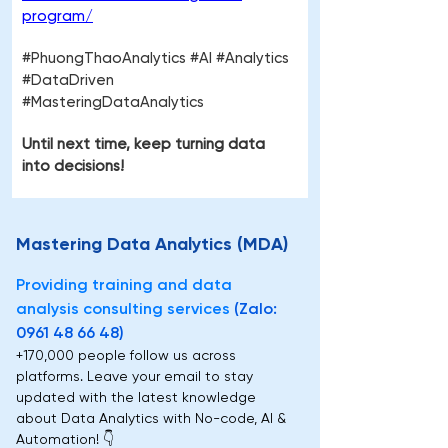
program/
#PhuongThaoAnalytics #AI #Analytics 
#DataDriven 
#MasteringDataAnalytics
Until next time, keep turning data 
into decisions!
Mastering Data Analytics (MDA)
Providing training and data 
analysis consulting services
(Zalo: 
0961 48 66 48)
+170,000 people follow us across 
platforms. Leave your email to stay 
updated with the latest knowledge 
about Data Analytics with No-code, AI & 
Automation! 👇