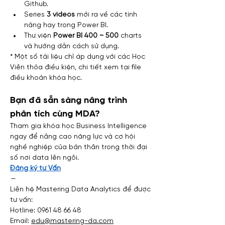
Github.
Series 
3 videos 
mới ra về các tính 
năng hay trong Power BI.
Thư viện 
Power BI 400 ~ 500
 charts 
và hướng dẫn cách sử dụng.
* Một số tài liệu chỉ áp dụng với các Học 
Viên thỏa điều kiện, chi tiết xem tại file 
điều khoản khóa học.
Bạn đã sẵn sàng nâng trình 
phân tích cùng MDA?
Tham gia khóa học Business Intelligence 
ngay để nâng cao năng lực và cơ hội 
nghề nghiệp của bản thân trong thời đại 
số nơi data lên ngôi.
Đăng ký tư Vấn
—
Liên hệ Mastering Data Analytics để được 
tư vấn:
Hotline: 0961 48 66 48
Email: 
edu@mastering-da.com