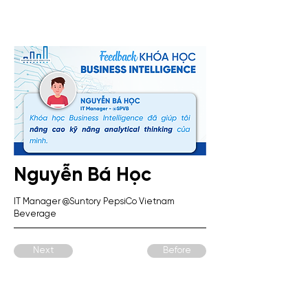
Nguyễn Bá Học
IT Manager @Suntory PepsiCo Vietnam
Beverage
Next
Before