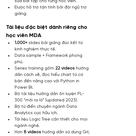
sửa bài tập cho từng học viên.
Được hỗ trợ tận tình bởi đội ngũ trợ 
giảng.
Tài liệu đặc biệt dành riêng cho 
học viên MDA
1.000+ 
slides bài giảng đúc kết từ 
kinh nghiệm thực tế.
Data sample + Framework phong 
phú.
Series training gồm 
22 videos
 hướng 
dẫn cách vẽ, đọc hiểu chart từ cơ 
bản đến nâng cao với Python in 
Power BI.
Bộ tài liệu hướng dẫn ôn luyện PL-
300 “mới ra lò” (updated 2023).
Bộ từ điển chuyên ngành Data 
Analytics cực hữu ích.
Tài liệu Logic Tree cần thiết cho mọi 
ngành nghề.
Hơn 
8 videos
 hướng dẫn sử dụng Git, 