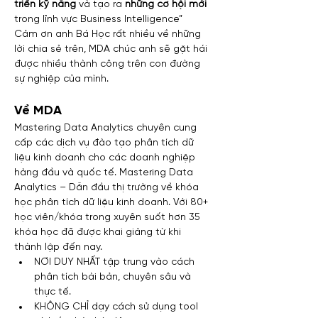
triển kỹ năng
 và tạo ra 
những cơ hội mới
trong lĩnh vực Business Intelligence”
Cảm ơn anh Bá Học rất nhiều về những 
lời chia sẻ trên, MDA chúc anh sẽ gặt hái 
được nhiều thành công trên con đường 
sự nghiệp của mình.
Về MDA
Mastering Data Analytics chuyên cung 
cấp các dịch vụ đào tạo phân tích dữ 
liệu kinh doanh cho các doanh nghiệp 
hàng đầu và quốc tế. Mastering Data 
Analytics – Dẫn đầu thị trường về khóa 
học phân tích dữ liệu kinh doanh. Với 80+ 
học viên/khóa trong xuyên suốt hơn 35 
khóa học đã được khai giảng từ khi 
thành lập đến nay.
NƠI DUY NHẤT tập trung vào cách 
phân tích bài bản, chuyên sâu và 
thực tế.
KHÔNG CHỈ dạy cách sử dụng tool 