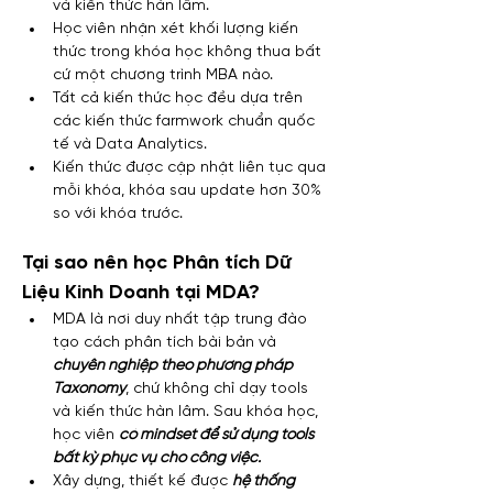
và kiến thức hàn lâm.
Học viên nhận xét khối lượng kiến 
thức trong khóa học không thua bất 
cứ một chương trình MBA nào.
Tất cả kiến thức học đều dựa trên 
các kiến thức farmwork chuẩn quốc 
tế và Data Analytics.
Kiến thức được cập nhật liên tục qua 
mỗi khóa, khóa sau update hơn 30% 
so với khóa trước.
Tại sao nên học Phân tích Dữ 
Liệu Kinh Doanh tại MDA?
MDA là nơi duy nhất tập trung đào 
tạo cách phân tích bài bản và 
chuyên nghiệp theo phương pháp 
Taxonomy
, chứ không chỉ dạy tools 
và kiến thức hàn lâm. Sau khóa học, 
học viên 
có mindset để sử dụng tools 
bất kỳ phục vụ cho công việc.
Xây dựng, thiết kế được 
hệ thống 