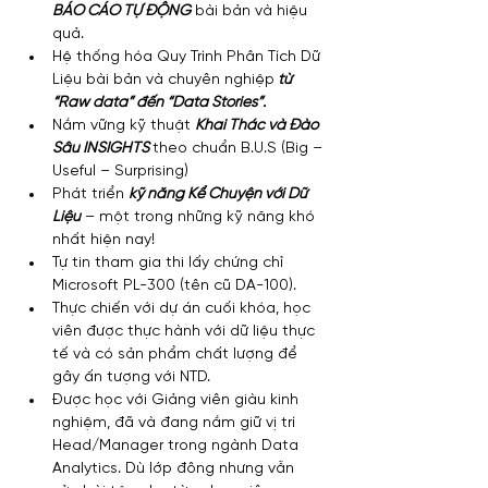
BÁO CÁO TỰ ĐỘNG
 bài bản và hiệu 
quả.
Hệ thống hóa Quy Trình Phân Tích Dữ 
Liệu bài bản và chuyên nghiệp
 từ 
“Raw data” đến “Data Stories”.
Nắm vững kỹ thuật 
Khai Thác và Đào 
Sâu INSIGHTS 
theo chuẩn B.U.S (Big – 
Useful – Surprising)
Phát triển 
kỹ năng Kể Chuyện với Dữ 
Liệu
 – một trong những kỹ năng khó 
nhất hiện nay!
Tự tin tham gia thi lấy chứng chỉ 
Microsoft PL-300 (tên cũ DA-100).
Thực chiến với dự án cuối khóa, học 
viên được thực hành với dữ liệu thực 
tế và có sản phẩm chất lượng để 
gây ấn tượng với NTD.
Được học với Giảng viên giàu kinh 
nghiệm, đã và đang nắm giữ vị trí 
Head/Manager trong ngành Data 
Analytics. Dù lớp đông nhưng vẫn 