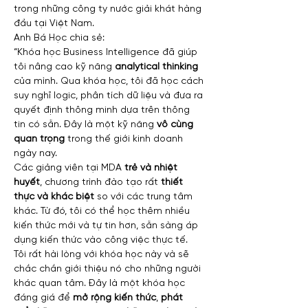
trong những công ty nước giải khát hàng 
đầu tại Việt Nam.
Anh Bá Học chia sẻ:
“Khóa học Business Intelligence đã giúp 
tôi nâng cao kỹ năng
 analytical thinking
của mình. Qua khóa học, tôi đã học cách 
suy nghĩ logic, phân tích dữ liệu và đưa ra 
quyết định thông minh dựa trên thông 
tin có sẵn. Đây là một kỹ năng 
vô cùng 
quan trọng
 trong thế giới kinh doanh 
ngày nay.
Các giảng viên tại MDA 
trẻ và nhiệt 
huyết
, chương trình đào tạo rất
 thiết 
thực và khác biệt
 so với các trung tâm 
khác. Từ đó, tôi có thể học thêm nhiều 
kiến thức mới và tự tin hơn, sẵn sàng áp 
dụng kiến thức vào công việc thực tế.
Tôi rất hài lòng với khóa học này và sẽ 
chắc chắn giới thiệu nó cho những người 
khác quan tâm. Đây là một khóa học 
đáng giá để 
mở rộng kiến thức
, 
phát 