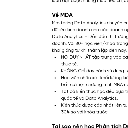
luôn đạt được những mục tiêu chị đề
Về MDA
Mastering Data Analytics chuyên cu
dữ liệu kinh doanh cho các doanh n
Data Analytics – Dẫn đầu thị trường
doanh. Với 80+ học viên/khóa tron
khai giảng từ khi thành lập đến nay.
NƠI DUY NHẤT tập trung vào các
thực tế.
KHÔNG CHỈ dạy cách sử dụng to
Học viên nhận xét khối lượng k
bất cứ một chương trình MBA n
Tất cả kiến thức học đều dựa t
quốc tế và Data Analytics.
Kiến thức được cập nhật liên t
30% so với khóa trước.
Tại sao nên học Phân tích 