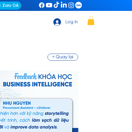
Zalo OA
Log In
< Quay lại