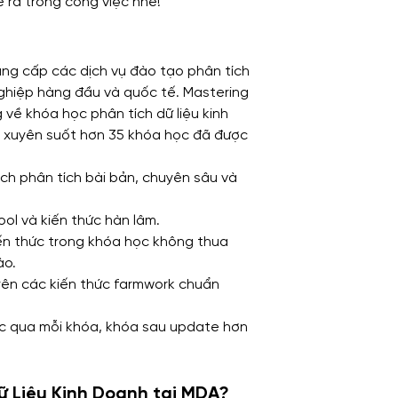
 ra trong công việc nhé!
ng cấp các dịch vụ đào tạo phân tích 
ghiệp hàng đầu và quốc tế. Mastering 
 về khóa học phân tích dữ liệu kinh 
g xuyên suốt hơn 35 khóa học đã được 
h phân tích bài bản, chuyên sâu và 
ol và kiến thức hàn lâm.
iến thức trong khóa học không thua 
ào.
rên các kiến thức farmwork chuẩn 
ục qua mỗi khóa, khóa sau update hơn 
Dữ Liệu Kinh Doanh tại MDA?