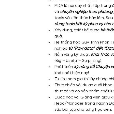
MDA là nơi duy nhất tập trung 
và 
chuyên nghiệp theo phương
tools và kiến thức hàn lâm. Sau
dụng tools bất kỳ phục vụ cho c
Xây dựng, thiết kế được 
hệ th
quả.
Hệ thống hóa Quy Trình Phân Tí
nghiệp
 từ “Raw data” đến “Data
Nắm vững kỹ thuật 
Khai Thác v
(Big – Useful – Surprising)
Phát triển 
kỹ năng Kể Chuyện vớ
khó nhất hiện nay!
Tự tin tham gia thi lấy chứng ch
Thực chiến với dự án cuối khóa,
thực tế và có sản phẩm chất l
Được học với Giảng viên giàu ki
Head/Manager trong ngành Data
sửa bài tập cho từng học viên.