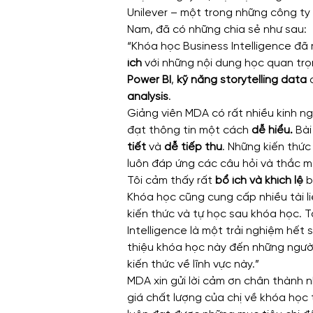
Unilever – một trong những công ty
Nam, đã có những chia sẻ như sau:
“Khóa học Business Intelligence đã 
ích
 với những nội dung học quan tr
Power BI
, 
kỹ năng storytelling data
 
analysis
.
Giảng viên MDA có rất nhiều kinh n
đạt thông tin một cách 
dễ hiểu.
 Bà
tiết
 và 
dễ tiếp thu
. Những kiến thức
luôn đáp ứng các câu hỏi và thắc m
Tôi cảm thấy rất 
bổ ích và khích lệ
 
Khóa học cũng cung cấp nhiều tài li
kiến thức và tự học sau khóa học. 
Intelligence là một trải nghiệm hết s
thiệu khóa học này đến những ngườ
kiến thức về lĩnh vực này.”
MDA xin gửi lời cảm ơn chân thành 
giá chất lượng của chị về khóa học 