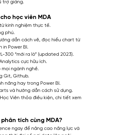
 trợ giảng.
g cho học viên MDA
 từ kinh nghiệm thực tế.
g phú.
ướng dẫn cách vẽ, đọc hiểu chart từ 
 in Power BI.
PL-300 “mới ra lò” (updated 2023).
nalytics cực hữu ích.
ho mọi ngành nghề.
 Git, Github.
ính năng hay trong Power BI.
arts và hướng dẫn cách sử dụng.
 Học Viên thỏa điều kiện, chi tiết xem 
h phân tích cùng MDA?
gence ngay để nâng cao năng lực và 