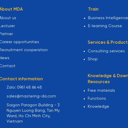
About MDA
Train
About us
Business Intelligence
Lecturer
E-learning Course
Partner
Career opportunities
Services & Product
Recruitment cooperation
Consulting services
News
Shop
Contact
Knowledge & Dow
Contact information
Resources
Zalo: 0961 48 66 48
Free materials
sales@mastering-da.com
Functions
Saigon Paragon Building - 3
Knowledge
Nguyen Luong Bang, Tan My
Ward, Ho Chi Minh City,
Vietnam