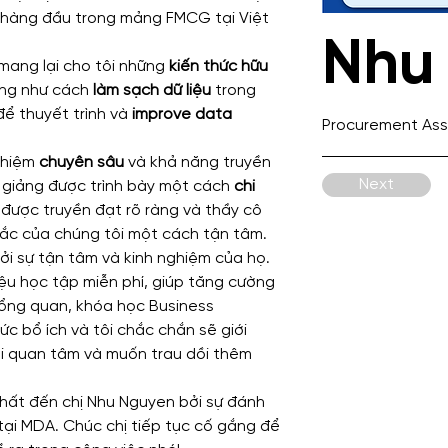
 hàng đầu trong mảng FMCG tại Việt 
Nhu
mang lại cho tôi những 
kiến thức hữu 
ọng như cách 
làm sạch dữ liệu
 trong
để thuyết trình và 
improve data 
Procurement Ass
ghiệm
 chuyên sâu
 và khả năng truyền 
Next
i giảng được trình bày một cách 
chi 
 được truyền đạt rõ ràng và thầy cô 
ắc của chúng tôi một cách tận tâm. 
bởi sự tận tâm và kinh nghiệm của họ.
ệu học tập miễn phí, giúp tăng cường 
Tổng quan, khóa học Business 
ức bổ ích và tôi chắc chắn sẽ giới 
i quan tâm và muốn trau dồi thêm 
nhất đến chị Nhu Nguyen bởi sự đánh 
tại MDA. Chúc chị tiếp tục cố gắng để 