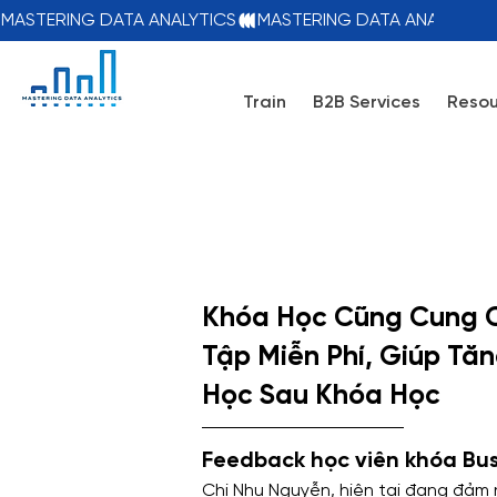
MASTERING DATA ANALYTICS
Train
B2B Services
Resou
Khóa Học Cũng Cung C
Tập Miễn Phí, Giúp Tă
Học Sau Khóa Học
Feedback học viên khóa Busi
Chị Nhu Nguyễn, hiện tại đang đảm n