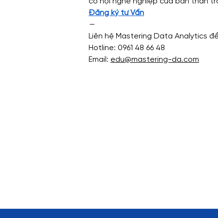
cơ hội nghề nghiệp của bản thân tro
Đăng ký tư Vấn
—
Liên hệ Mastering Data Analytics đ
Hotline: 0961 48 66 48
Email: 
edu@mastering-da.com