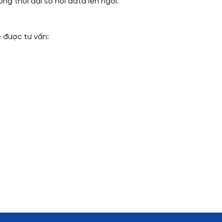
ng thời đại số nơi data lên ngôi.
ể được tư vấn: