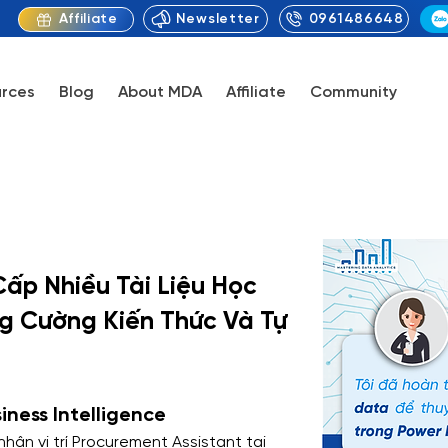
Newsletter
0961486648
Affiliate
rces
Blog
About MDA
Affiliate
Community
ấp Nhiều Tài Liệu Học
ng Cường Kiến Thức Và Tự
ness Intelligence
hận vị trí Procurement Assistant tại 