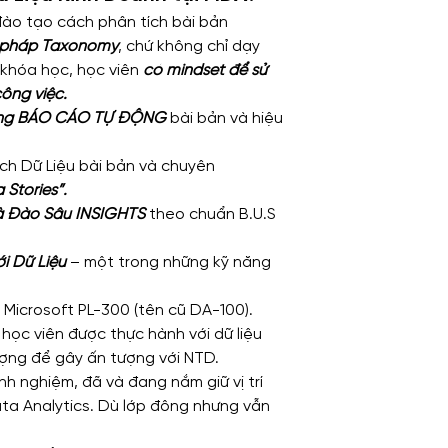
đào tạo cách phân tích bài bản 
 pháp Taxonomy
, chứ không chỉ dạy 
 khóa học, học viên 
có mindset để sử 
ông việc.
ống BÁO CÁO TỰ ĐỘNG
 bài bản và hiệu 
ch Dữ Liệu bài bản và chuyên 
 Stories”.
à Đào Sâu INSIGHTS 
theo chuẩn B.U.S 
i Dữ Liệu
 – một trong những kỹ năng 
ỉ Microsoft PL-300 (tên cũ DA-100).
 học viên được thực hành với dữ liệu 
ượng để gây ấn tượng với NTD.
nh nghiệm, đã và đang nắm giữ vị trí 
 Analytics. Dù lớp đông nhưng vẫn 