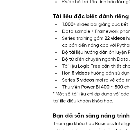
Được hỗ trợ tận tình bởi đội ngũ
Tài liệu đặc biệt dành riên
1.000+ 
slides bài giảng đúc kết
Data sample + Framework phon
Series training gồm 
22 videos
 h
cơ bản đến nâng cao với Python
Bộ tài liệu hướng dẫn ôn luyện 
Bộ từ điển chuyên ngành Data A
Tài liệu Logic Tree cần thiết c
Hơn 
8 videos
 hướng dẫn sử dụng
Series 
3 videos 
mới ra về các t
Thư viện 
Power BI 400 ~ 500
 ch
* Một số tài liệu chỉ áp dụng với các
tại file điều khoản khóa học.
Bạn đã sẵn sàng nâng trìn
Tham gia khóa học Business Intelli