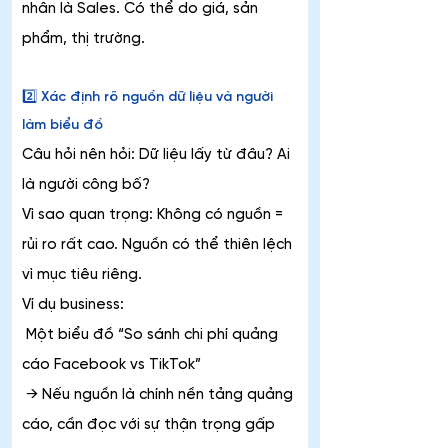
nhân là Sales. Có thể do giá, sản 
phẩm, thị trường.
2️⃣ Xác định rõ nguồn dữ liệu và người 
làm biểu đồ
Câu hỏi nên hỏi: Dữ liệu lấy từ đâu? Ai 
là người công bố?
Vì sao quan trọng: Không có nguồn = 
rủi ro rất cao. Nguồn có thể thiên lệch 
vì mục tiêu riêng.
Ví dụ business:
 Một biểu đồ “So sánh chi phí quảng 
cáo Facebook vs TikTok”
 → Nếu nguồn là chính nền tảng quảng 
cáo, cần đọc với sự thận trọng gấp 