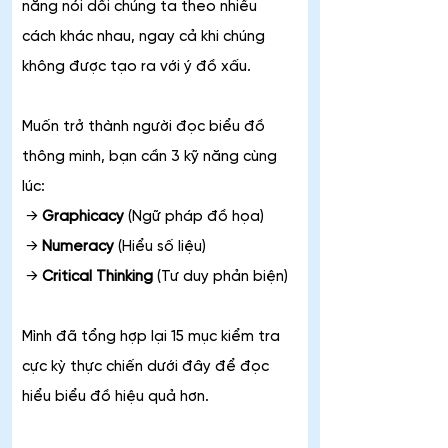
năng nói dối chúng ta theo nhiều 
cách khác nhau, ngay cả khi chúng 
không được tạo ra với ý đồ xấu.
Muốn trở thành người đọc biểu đồ 
thông minh, bạn cần 3 kỹ năng cùng 
lúc:
 →
 Graphicacy
 (Ngữ pháp đồ họa)
 → 
Numeracy
 (Hiểu số liệu)
 → 
Critical Thinking
 (Tư duy phản biện)
Mình đã tổng hợp lại 15 mục kiểm tra 
cực kỳ thực chiến dưới đây để đọc 
hiểu biểu đồ hiệu quả hơn.