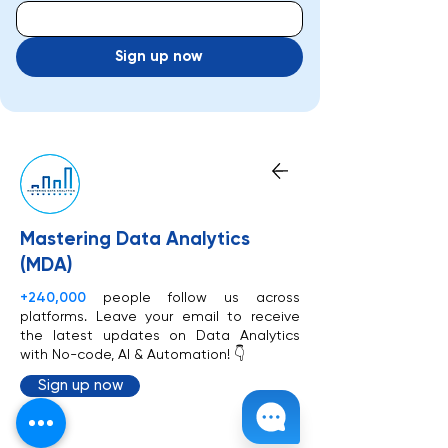
Sign up now
Mastering Data Analytics
(MDA)
+240,000
people follow us across
platforms. Leave your email to receive
the latest updates on Data Analytics
with No-code, AI & Automation! 👇
Sign up now