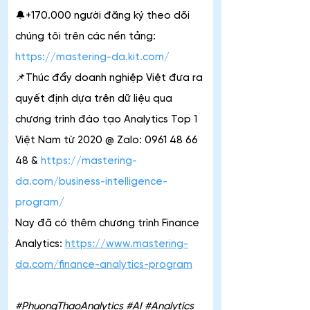
🔔+170.000 người đăng ký theo dõi 
chúng tôi trên các nền tảng: 
https://mastering-da.kit.com/
📌Thúc đẩy doanh nghiệp Việt đưa ra 
quyết định dựa trên dữ liệu qua 
chương trình đào tạo Analytics Top 1 
Việt Nam từ 2020 @ Zalo: 0961 48 66 
48 & 
https://mastering-
da.com/business-intelligence-
program/
Nay đã có thêm chương trình Finance 
Analytics: 
https://www.mastering-
da.com/finance-analytics-program
#PhuongThaoAnalytics #AI #Analytics 