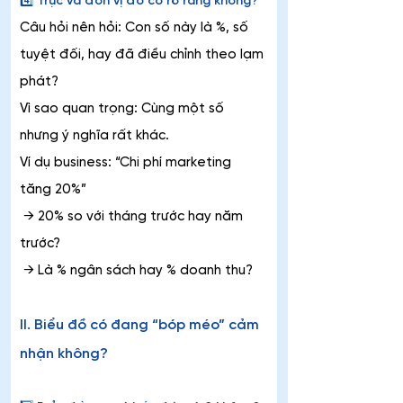
4️⃣ Trục và đơn vị đo có rõ ràng không?
Câu hỏi nên hỏi: Con số này là %, số 
tuyệt đối, hay đã điều chỉnh theo lạm 
phát?
Vì sao quan trọng: Cùng một số 
nhưng ý nghĩa rất khác.
Ví dụ business: “Chi phí marketing 
tăng 20%”
 → 20% so với tháng trước hay năm 
trước?
 → Là % ngân sách hay % doanh thu?
II. Biểu đồ có đang “bóp méo” cảm 
nhận không?