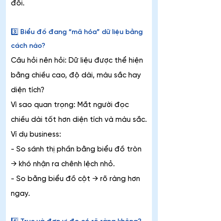
đôi.
3️⃣ Biểu đồ đang “mã hóa” dữ liệu bằng 
cách nào?
Câu hỏi nên hỏi: Dữ liệu được thể hiện 
bằng chiều cao, độ dài, màu sắc hay 
diện tích?
Vì sao quan trọng: Mắt người đọc 
chiều dài tốt hơn diện tích và màu sắc.
Ví dụ business:
- So sánh thị phần bằng biểu đồ tròn 
→ khó nhận ra chênh lệch nhỏ.
- So bằng biểu đồ cột → rõ ràng hơn 
ngay.