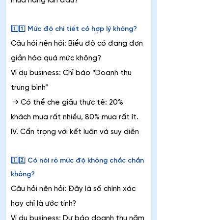
mua hàng lần đầu?
1️⃣1️⃣ Mức độ chi tiết có hợp lý không?
Câu hỏi nên hỏi: Biểu đồ có đang đơn 
giản hóa quá mức không?
Ví dụ business: Chỉ báo “Doanh thu 
trung bình”
 → Có thể che giấu thực tế: 20% 
khách mua rất nhiều, 80% mua rất ít.
IV. Cẩn trọng với kết luận và suy diễn
1️⃣2️⃣ Có nói rõ mức độ không chắc chắn 
không?
Câu hỏi nên hỏi: Đây là số chính xác 
hay chỉ là ước tính?
Ví dụ business: Dự báo doanh thu năm 