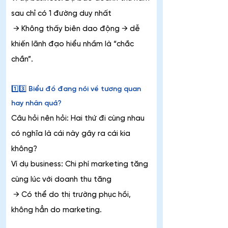
sau chỉ có 1 đường duy nhất
 → Không thấy biên dao động → dễ 
khiến lãnh đạo hiểu nhầm là “chắc 
chắn”.
1️⃣3️⃣ Biểu đồ đang nói về tương quan 
hay nhân quả?
Câu hỏi nên hỏi: Hai thứ đi cùng nhau 
có nghĩa là cái này gây ra cái kia 
không?
Ví dụ business: Chi phí marketing tăng 
cùng lúc với doanh thu tăng
 → Có thể do thị trường phục hồi, 
không hẳn do marketing.