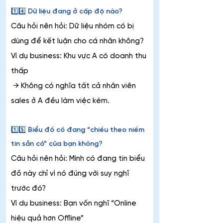
1️⃣4️⃣ Dữ liệu đang ở cấp độ nào?
Câu hỏi nên hỏi: Dữ liệu nhóm có bị 
dùng để kết luận cho cá nhân không?
Ví dụ business: Khu vực A có doanh thu 
thấp
 → Không có nghĩa tất cả nhân viên 
sales ở A đều làm việc kém.
1️⃣5️⃣ Biểu đồ có đang “chiều theo niềm 
tin sẵn có” của bạn không?
Câu hỏi nên hỏi: Mình có đang tin biểu 
đồ này chỉ vì nó đúng với suy nghĩ 
trước đó?
Ví dụ business: Bạn vốn nghĩ “Online 
hiệu quả hơn Offline”