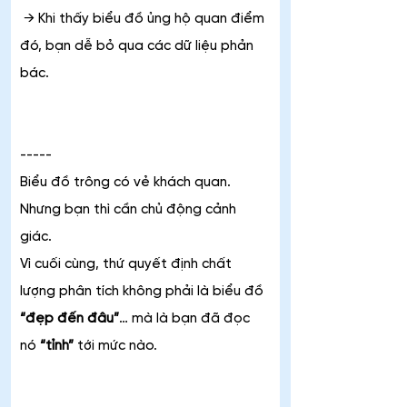
 → Khi thấy biểu đồ ủng hộ quan điểm 
đó, bạn dễ bỏ qua các dữ liệu phản 
bác.
-----
Biểu đồ trông có vẻ khách quan.
Nhưng bạn thì cần chủ động cảnh 
giác.
Vì cuối cùng, thứ quyết định chất 
lượng phân tích không phải là biểu đồ
“đẹp đến đâu”
… mà là bạn đã đọc 
nó
 “tỉnh”
 tới mức nào.