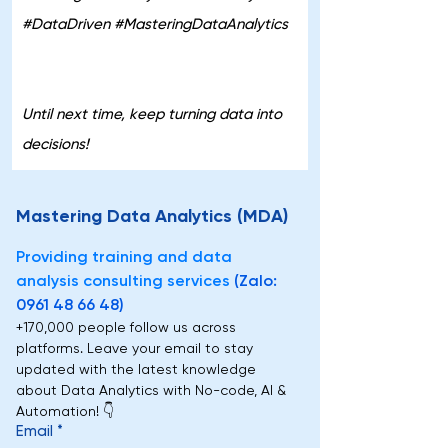
#DataDriven #MasteringDataAnalytics
Until next time, keep turning data into 
decisions!
Mastering Data Analytics (MDA)
Providing training and data 
analysis consulting services
(Zalo: 
0961 48 66 48)
+170,000 people follow us across 
platforms. Leave your email to stay 
updated with the latest knowledge 
about Data Analytics with No-code, AI & 
Automation! 👇
Email
*