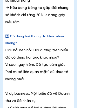
số khách hàng
 → Nếu bong bóng to gấp đôi nhưng 
số khách chỉ tăng 20% → đang gây 
hiểu lầm.
7️⃣ Có dùng hai thang đo khác nhau 
không?
Câu hỏi nên hỏi: Hai đường trên biểu 
đồ có dùng hai trục khác nhau?
Vì sao nguy hiểm: Dễ tạo cảm giác 
“hai chỉ số liên quan chặt” dù thực tế 
không phải.
Ví dụ business: Một biểu đồ vẽ Doanh 
thu và Số nhân sự