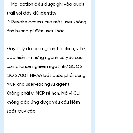
→ Mọi action đều được ghi vào audit 
trail với đầy đủ identity
→ Revoke access của một user không 
ảnh hưởng gì đến user khác
Đây là lý do các ngành tài chính, y tế, 
bảo hiểm - những ngành có yêu cầu 
compliance nghiêm ngặt như SOC 2, 
ISO 27001, HIPAA bắt buộc phải dùng 
MCP cho user-facing AI agent. 
Không phải vì MCP rẻ hơn. Mà vì CLI 
không đáp ứng được yêu cầu kiểm 
soát truy cập.