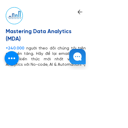
Mastering Data Analytics
(MDA)
+240.000
người theo dõi chúng tôi trên
các nền tảng. Hãy để lại email để cập
nhập kiến thức mới nhất về Data
Analytics với No-code, AI & Automation! 👇
Đăng ký ngay
​Read more from
Mastering Data
Analytics (MDA)