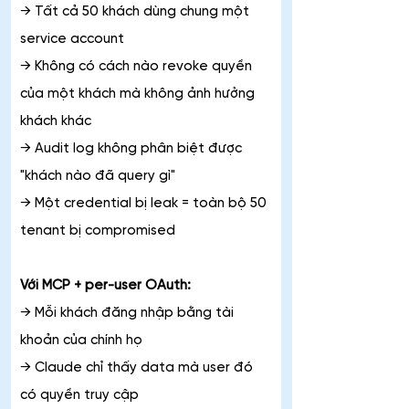
→ Tất cả 50 khách dùng chung một 
service account
→ Không có cách nào revoke quyền 
của một khách mà không ảnh hưởng 
khách khác
→ Audit log không phân biệt được 
"khách nào đã query gì"
→ Một credential bị leak = toàn bộ 50 
tenant bị compromised
Với MCP + per-user OAuth:
→ Mỗi khách đăng nhập bằng tài 
khoản của chính họ
→ Claude chỉ thấy data mà user đó 
có quyền truy cập