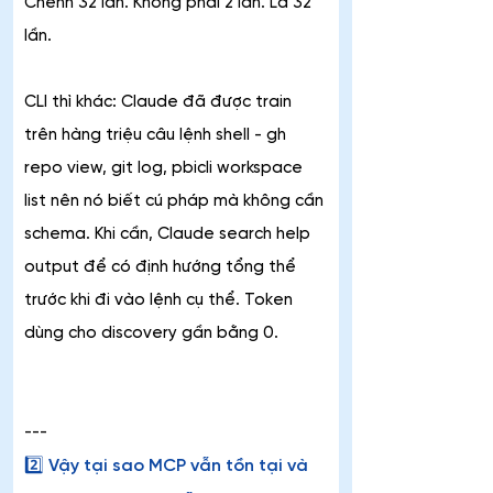
Chênh 32 lần. Không phải 2 lần. Là 32 
lần.
CLI thì khác: Claude đã được train 
trên hàng triệu câu lệnh shell - gh 
repo view, git log, pbicli workspace 
list nên nó biết cú pháp mà không cần 
schema. Khi cần, Claude search help 
output để có định hướng tổng thể 
trước khi đi vào lệnh cụ thể. Token 
dùng cho discovery gần bằng 0.
---
2️⃣ Vậy tại sao MCP vẫn tồn tại và 