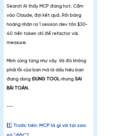
Search AI thấy MCP đang hot. Cắm 
vào Claude, đợi kết quả. Rồi bàng 
hoàng nhận ra 1 session dev tốn $30-
40 tiền token chỉ để refactor vài 
measure.
Mình cũng từng như vậy. Và đó không 
phải lỗi của bạn mà là dấu hiệu bạn 
đang dùng 
ĐÚNG TOOL 
nhưng
 SAI 
BÀI TOÁN.
---
1️⃣ Trước tiên: MCP là gì và tại sao 
nó "đắt"?