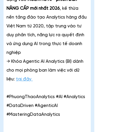
NÂNG CẤP mới nhất 2026
, kế thừa 
nền tảng đào tạo Analytics hàng đầu 
Việt Nam từ 2020, tập trung vào tư 
duy phân tích, năng lực ra quyết định 
và ứng dụng AI trong thực tế doanh 
nghiệp
→ Khóa Agentic AI Analytics (BI) dành 
cho mọi phòng ban làm việc với dữ 
liệu: 
tại đây 
#PhuongThaoAnalytics #AI #Analytics 
#DataDriven #AgenticAI 
#MasteringDataAnalytics