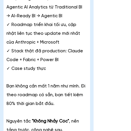
Agentic AI Analytics từ Traditional BI 
→ AI-Ready BI → Agentic BI
✓ Roadmap triển khai tối ưu, cập 
nhật liên tục theo update mới nhất 
của Anthropic + Microsoft
✓ Stack thật đã production: Claude 
Code + Fabric + Power BI
✓ Case study thực
Bạn không cần mất 1 năm như mình. Đi 
theo roadmap có sẵn, bạn tiết kiệm 
80% thời gian bắt đầu.
Nguyên tắc 
"Không Nhảy Cóc"
, nền 
tảng trước, công nghệ sau.