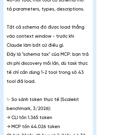
40-50 tool, mỗi tool có schema mô 
tả parameters, types, descriptions.
Tất cả schema đó được load thẳng 
vào context window - trước khi 
Claude làm bất cứ điều gì.
Đây là "schema tax" của MCP: bạn trả 
chi phí discovery mỗi lần, dù task thực 
tế chỉ cần dùng 1-2 tool trong số 43 
tool đã load.
✨ So sánh token thực tế (Scalekit 
benchmark, 3/2026):
→ CLI tốn 1.365 token
→ MCP tốn 44.026 token