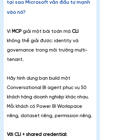
tại sao Microsoft vẫn đầu tư mạnh 
vào nó?
Vì 
MCP
 giải một bài toán mà 
CLI 
không thể giải được: identity và 
governance trong môi trường multi-
tenant.
Hãy hình dung bạn build một 
Conversational BI agent phục vụ 50 
khách hàng doanh nghiệp khác nhau. 
Mỗi khách có Power BI Workspace 
riêng, dataset riêng, permission riêng.
Với CLI + shared credential: