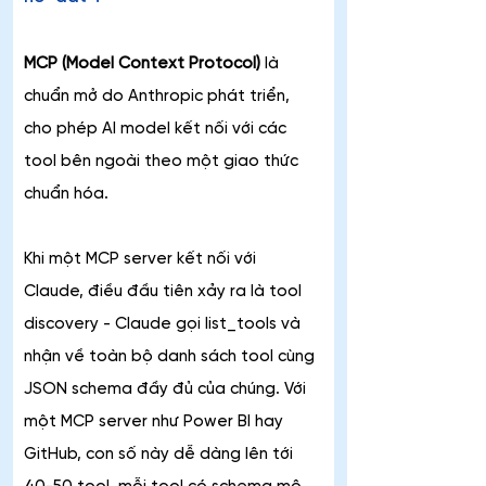
MCP (Model Context Protocol)
 là 
chuẩn mở do Anthropic phát triển, 
cho phép AI model kết nối với các 
tool bên ngoài theo một giao thức 
chuẩn hóa.
Khi một MCP server kết nối với 
Claude, điều đầu tiên xảy ra là tool 
discovery - Claude gọi list_tools và 
nhận về toàn bộ danh sách tool cùng 
JSON schema đầy đủ của chúng. Với 
một MCP server như Power BI hay 
GitHub, con số này dễ dàng lên tới 