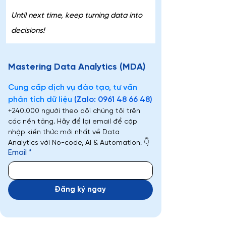
Until next time, keep turning data into 
decisions!
Mastering Data Analytics (MDA)
Cung cấp dịch vụ đào tạo, tư vấn 
phân tích dữ liệu 
(Zalo: 0961 48 66 48)
+240.000 người theo dõi chúng tôi trên 
các nền tảng. Hãy để lại email để cập 
nhập kiến thức mới nhất về Data 
Analytics với No-code, AI & Automation! 👇
Email
*
Đăng ký ngay