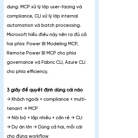
dụng: MCP xử lý lớp user-facing và 
compliance, CLI xử lý lớp internal 
automation và batch processing.
Microsoft hiểu điều này nên ra đủ cả 
hai phía: Power BI Modeling MCP, 
Remote Power BI MCP cho phía 
governance và Fabric CLI, Azure CLI 
cho phía efficiency.
3 giây để quyết định dùng cái nào
→ Khách ngoài + compliance + multi-
tenant → MCP
→ Nội bộ + lặp nhiều + cần rẻ → CLI
→ Dự án lớn → Dùng cả hai, mỗi cái 
cho đúng workflow