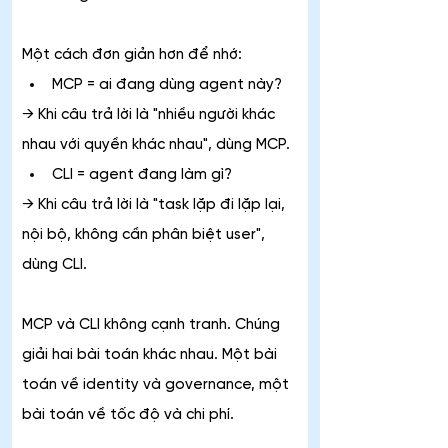
Một cách đơn giản hơn để nhớ:
MCP = ai đang dùng agent này? 
→ Khi câu trả lời là "nhiều người khác 
nhau với quyền khác nhau", dùng MCP.
CLI = agent đang làm gì? 
→ Khi câu trả lời là "task lặp đi lặp lại, 
nội bộ, không cần phân biệt user", 
dùng CLI.
MCP và CLI không cạnh tranh. Chúng 
giải hai bài toán khác nhau. Một bài 
toán về identity và governance, một 
bài toán về tốc độ và chi phí.