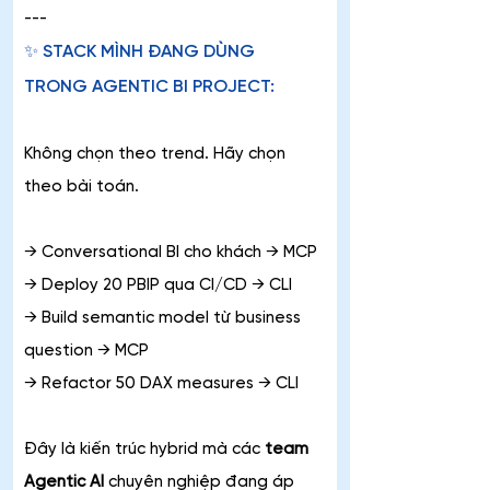
---
✨ STACK MÌNH ĐANG DÙNG 
TRONG AGENTIC BI PROJECT: 
Không chọn theo trend. Hãy chọn 
theo bài toán.
→ Conversational BI cho khách → MCP
→ Deploy 20 PBIP qua CI/CD → CLI
→ Build semantic model từ business 
question → MCP
→ Refactor 50 DAX measures → CLI
Đây là kiến trúc hybrid mà các 
team 
Agentic AI 
chuyên nghiệp đang áp 