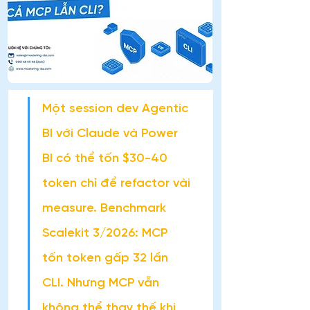
Một session dev Agentic 
BI với Claude và Power 
BI có thể tốn $30-40 
token chỉ để refactor vài 
measure. Benchmark 
Scalekit 3/2026: MCP 
tốn token gấp 32 lần 
CLI. Nhưng MCP vẫn 
không thể thay thế khi 