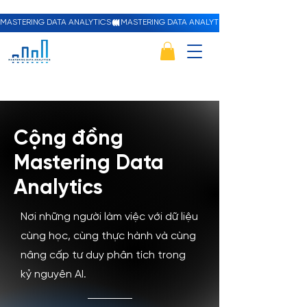
MASTERING DATA ANALYTICS
Cộng đồng
Mastering Data
Analytics
Nơi những người làm việc với dữ liệu
cùng học, cùng thực hành và cùng
nâng cấp tư duy phân tích trong
kỷ nguyên AI.