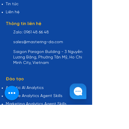
Tin tức
Liên hệ
Thông tin liên hệ
Zalo: 0961 48 66 48
sales@mastering-da.com
Saigon Paragon Building - 3 Nguyễn
Lương Bằng, Phường Tân Mỹ, Ho Chi
Minh City, Vietnam
Đào tạo
Agentic AI Analytics
Finance Analytics Agent Skills
Marketing Analytics Agent Skills
Khóa học E-learning
Dịch vụ & sản