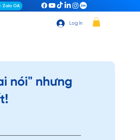
Zalo OA
Log In
ai nói" nhưng
t!