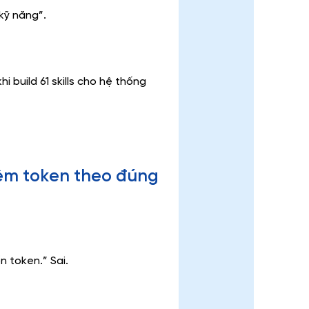
kỹ năng”.
i build 61 skills cho hệ thống 
kiệm token theo đúng 
n token.” Sai.