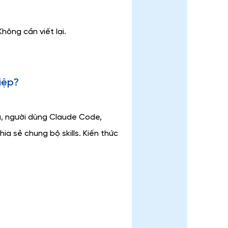
hông cần viết lại.
iệp?
u, người dùng Claude Code, 
a sẻ chung bộ skills. Kiến thức 