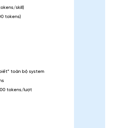
okens/skill)
000 tokens)
“biết” toàn bộ system
ns
000 tokens/lượt