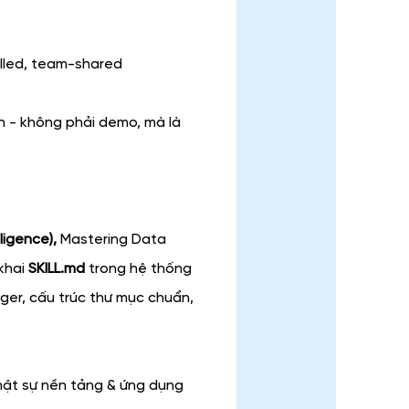
olled, team-shared
 - không phải demo, mà là 
ligence),
 Mastering Data 
khai 
SKILL.md
 trong hệ thống 
gger, cấu trúc thư mục chuẩn, 
hật sự nền tảng & ứng dụng 