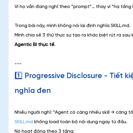
Vì họ vẫn đang nghĩ theo “prompt”… thay vì “hạ tầng 
Trong bài này, mình không nói lại định nghĩa SKILL.md.
Mình chia sẻ 3 thứ thực sự tạo ra khác biệt rút ra sau kh
Agentic BI thực tế
.
---
1️⃣ Progressive Disclosure - Tiết 
nghĩa đen
Nhiều người nghĩ: “Agent có càng nhiều skill → càng tố
SKILL.md
 không load toàn bộ nội dung ngay từ đầu.
Nó hoạt động theo 3 tầng: