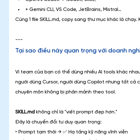
+ Gemini CLI, VS Code, JetBrains, Mistral…
Cùng 1 file SKILL.md, copy sang thư mục khác là chạy. K
---
Tại sao điều này quan trọng với doanh ngh
Vì team của bạn có thể dùng nhiều AI tools khác nha
người dùng Cursor, người dùng Copilot nhưng tất cả chi
chuyên môn không bị phân mảnh theo tool.
SKILL.md
 không chỉ là "viết prompt đẹp hơn."
Đây là chuyển đổi tư duy quan trọng:
‣ Prompt tạm thời → ✅ Hạ tầng kỹ năng vĩnh viễn