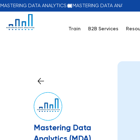
MASTERING DATA ANALYTICS
Train
B2B Services
Resou
Mastering Data
Analytics (MDA)