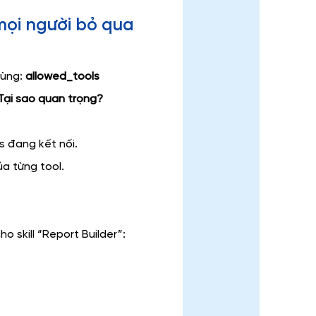
mọi người bỏ qua
ùng: 
allowed_tools
Tại sao quan trọng?
s đang kết nối.
a từng tool.
o skill “Report Builder”: