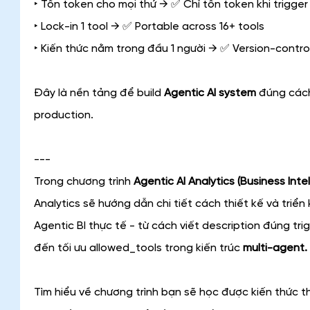
‣ Tốn token cho mọi thứ → ✅ Chỉ tốn token khi trigger
‣ Lock-in 1 tool → ✅ Portable across 16+ tools
‣ Kiến thức nằm trong đầu 1 người → ✅ Version-contr
Đây là nền tảng để build
 Agentic AI system
 đúng cách
production.
---
Trong chương trình 
Agentic AI Analytics (Business Intel
Analytics sẽ hướng dẫn chi tiết cách thiết kế và triển 
Agentic BI thực tế - từ cách viết description đúng tri
đến tối ưu allowed_tools trong kiến trúc 
multi-agent.
Tìm hiểu về chương trình bạn sẽ học được kiến thức t