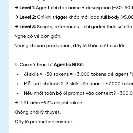
→ Level 1: 
Agent chỉ đọc name + description (~30–50 t
→ Level 2:
 Chỉ khi trigger khớp mới load full body (<5,
→ Level 3:
 Scripts, references - chỉ gọi khi thực sự cần
Nghe có vẻ đơn giản.
Nhưng khi vào production, đây là khác biệt cực lớn.
✨ Con số thực từ 
Agentic BI Kit
:
61 skills × ~50 tokens = ~3,000 tokens để agent 
Mỗi lượt chỉ load 2-3 skills liên quan = ~7,000 toke
Nếu nhồi toàn bộ 61 prompt vào context? ~300,
→ Tiết kiệm ~97% chi phí token
Không phải lý thuyết.
Đây là production number.