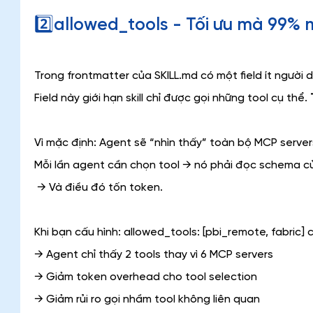
2️⃣allowed_tools - Tối ưu mà 99% 
Trong frontmatter của SKILL.md có một field ít người d
Field này giới hạn skill chỉ được gọi những tool cụ thể. 
Vì mặc định: Agent sẽ “nhìn thấy” toàn bộ MCP server
Mỗi lần agent cần chọn tool → nó phải đọc schema củ
 → Và điều đó tốn token.
Khi bạn cấu hình: allowed_tools: [pbi_remote, fabric] ch
→ Agent chỉ thấy 2 tools thay vì 6 MCP servers
→ Giảm token overhead cho tool selection
→ Giảm rủi ro gọi nhầm tool không liên quan