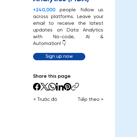
+240,000
people follow us
across platforms. Leave your
email to receive the latest
updates on Data Analytics
with No-code, AI &
Automation! 👇
Sign up now
Share this page
< Trước đó
Tiếp theo >