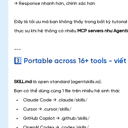
→ Response nhanh hơn, chính xác hơn
Đây là tối ưu mà bạn không thấy trong bất kỳ tutorial
thực sự khi hệ thống có nhiều 
MCP servers như Agentic
---
3️⃣ Portable across 16+ tools - viết
SKILL.md 
là open standard (agentskills.io).
Bạn có thể dùng cùng 1 file trên nhiều hệ sinh thái:
Claude Code → .claude/skills/
Cursor → .cursor/skills/
GitHub Copilot → .github/skills/
OpenAI Codex → .codex/skills/