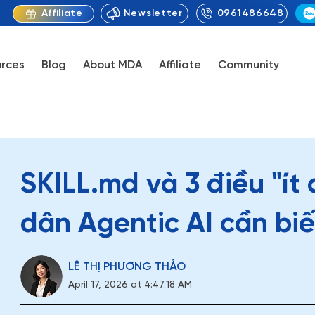
Newsletter
0961486648
Affiliate
rces
Blog
About MDA
Affiliate
Community
SKILL.md và 3 điều "ít 
dân Agentic AI cần biế
LÊ THỊ PHƯƠNG THẢO
April 17, 2026 at 4:47:18 AM