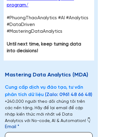
program/
#PhuongThaoAnalytics #AI #Analytics 
#DataDriven 
#MasteringDataAnalytics
Until next time, keep turning data 
into decisions!
Mastering Data Analytics (MDA)
Cung cấp dịch vụ đào tạo, tư vấn 
phân tích dữ liệu 
(Zalo: 0961 48 66 48)
+240.000 người theo dõi chúng tôi trên 
các nền tảng. Hãy để lại email để cập 
nhập kiến thức mới nhất về Data 
Analytics với No-code, AI & Automation! 👇
Email
*