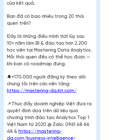
của kết quả.
Bạn đã có bao nhiêu trong 20 thói 
quen trên?
Đây là những điều mình tích lũy sau 
10+ năm làm BI & đào tạo hơn 2.200 
học viên tại Mastering Data Analytics. 
Mỗi thói quen đều có thể học được — 
khi bạn có roadmap đúng.
🔔+170.000 người đăng ký theo dõi 
chúng tôi trên các nền tảng: 
https://mastering-da.kit.com/
📌Thúc đẩy doanh nghiệp Việt đưa ra 
quyết định dựa trên dữ liệu qua 
chương trình đào tạo Analytics Top 1 
Việt Nam từ 2020 @ Zalo: 0961 48 66 
48 & 
https://mastering-
da.com/business-intelligence-