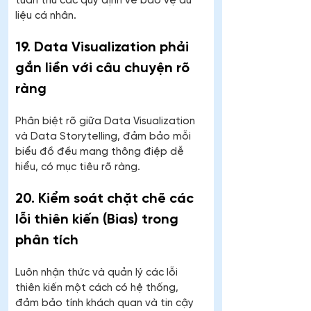
tuân thủ các quy định về bảo vệ dữ 
liệu cá nhân.
19. Data Visualization phải 
gắn liền với câu chuyện rõ 
ràng
Phân biệt rõ giữa Data Visualization 
và Data Storytelling, đảm bảo mỗi 
biểu đồ đều mang thông điệp dễ 
hiểu, có mục tiêu rõ ràng.
20. Kiểm soát chặt chẽ các 
lỗi thiên kiến (Bias) trong 
phân tích
Luôn nhận thức và quản lý các lỗi 
thiên kiến một cách có hệ thống, 
đảm bảo tính khách quan và tin cậy 