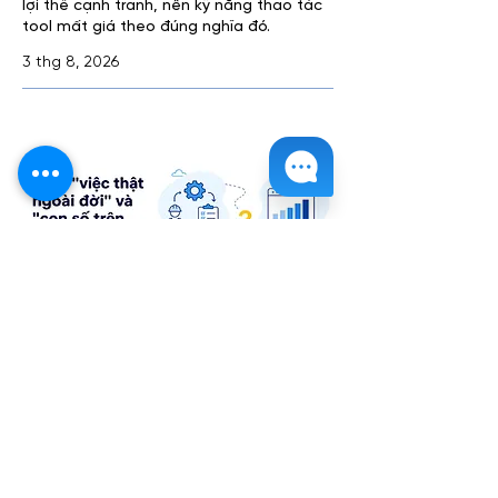
lợi thế cạnh tranh, nên kỹ năng thao tác
tool mất giá theo đúng nghĩa đó.
3 thg 8, 2026
Giữa "việc thật ngoài đời" và
"con số trên báo cáo" là cả một
quãng đường
Dashboard không sai, từng con số đều
đúng công thức, mà sếp vẫn lắc đầu "số
này không đúng thực tế"