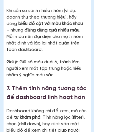
Khi cần so sánh nhiều nhóm (ví dụ: 
doanh thu theo thương hiệu), hãy 
dùng 
biểu đồ cột với màu khác nhau
– nhưng 
đừng dùng quá nhiều màu
. 
Mỗi màu nên đại diện cho một nhóm 
nhất định và lặp lại nhất quán trên 
toàn dashboard.
Gợi ý
: Giữ số màu dưới 6, tránh làm 
người xem mất tập trung hoặc hiểu 
nhầm ý nghĩa màu sắc.
7. Thêm tính năng tương tác 
để dashboard linh hoạt hơn
Dashboard không chỉ để xem, mà còn 
để 
tự khám phá
. Tính năng lọc (filter), 
chọn (drill down), hay click vào một 
biểu đồ để xem chi tiết giúp người 