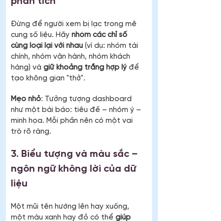
phân tích
Đừng để người xem bị lạc trong mê 
cung số liệu. Hãy 
nhóm các chỉ số 
cùng loại lại với nhau
 (ví dụ: nhóm tài 
chính, nhóm vận hành, nhóm khách 
hàng) và 
giữ khoảng trắng hợp lý
 để 
tạo không gian "thở".
Mẹo nhỏ
: Tưởng tượng dashboard 
như một bài báo: tiêu đề – nhóm ý – 
minh họa. Mỗi phần nên có một vai 
trò rõ ràng.
3. Biểu tượng và màu sắc – 
ngôn ngữ không lời của dữ 
liệu
Một mũi tên hướng lên hay xuống, 
một màu xanh hay đỏ có thể 
giúp 