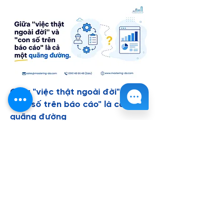
Giữa "việc thật ngoài đời" và
"con số trên báo cáo" là cả một
quãng đường
Dashboard không sai, từng con số đều
đúng công thức, mà sếp vẫn lắc đầu "số
này không đúng thực tế"
25 thg 7, 2026