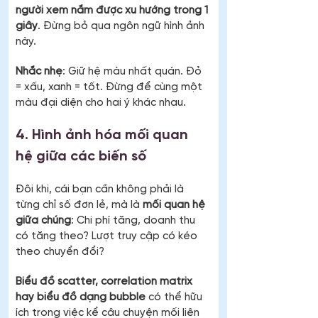
người xem nắm được xu hướng trong 1 
giây
. Đừng bỏ qua ngôn ngữ hình ảnh 
này.
Nhắc nhẹ
: Giữ hệ màu nhất quán. Đỏ 
= xấu, xanh = tốt. Đừng để cùng một 
màu đại diện cho hai ý khác nhau.
4. Hình ảnh hóa mối quan 
hệ giữa các biến số
Đôi khi, cái bạn cần không phải là 
từng chỉ số đơn lẻ, mà là 
mối quan hệ 
giữa chúng
: Chi phí tăng, doanh thu 
có tăng theo? Lượt truy cập có kéo 
theo chuyển đổi?
Biểu đồ scatter, correlation matrix 
hay biểu đồ dạng bubble
 có thể hữu 
ích trong việc kể câu chuyện mối liên 