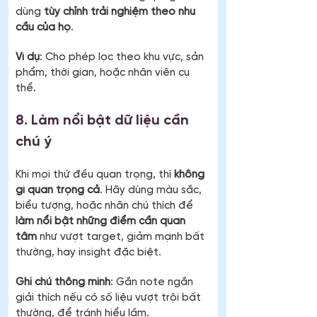
dùng 
tùy chỉnh trải nghiệm theo nhu 
cầu của họ
.
Ví dụ
: Cho phép lọc theo khu vực, sản 
phẩm, thời gian, hoặc nhân viên cụ 
thể.
8. Làm nổi bật dữ liệu cần 
chú ý
Khi mọi thứ đều quan trọng, thì 
không 
gì quan trọng cả
. Hãy dùng màu sắc, 
biểu tượng, hoặc nhãn chú thích để 
làm nổi bật những điểm cần quan 
tâm
 như vượt target, giảm mạnh bất 
thường, hay insight đặc biệt.
Ghi chú thông minh
: Gắn note ngắn 
giải thích nếu có số liệu vượt trội bất 
thường, để tránh hiểu lầm.