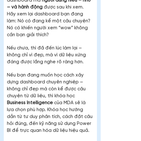
dashboard mà 
người dùng hiểu – nhớ 
– và hành động
 được sau khi xem. 
Hãy xem lại dashboard bạn đang 
làm: Nó có đang kể một câu chuyện? 
Nó có khiến người xem “wow” không 
cần bạn giải thích?
Nếu chưa, thì đã đến lúc làm lại – 
không chỉ vì đẹp, mà vì dữ liệu xứng 
đáng được lắng nghe rõ ràng hơn.
Nếu bạn đang muốn học cách xây 
dựng dashboard chuyên nghiệp – 
không chỉ đẹp mà còn kể được câu 
chuyện từ dữ liệu, thì khóa học 
Business Intelligence
 của MDA sẽ là 
lựa chọn phù hợp. Khóa học hướng 
dẫn từ tư duy phân tích, cách đặt câu 
hỏi đúng, đến kỹ năng sử dụng Power 
BI để trực quan hóa dữ liệu hiệu quả.