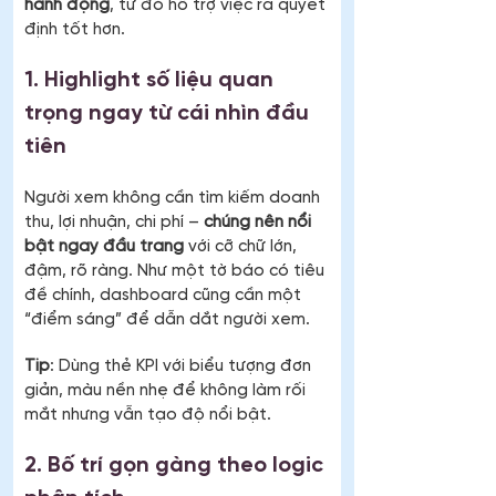
hành động
, từ đó hỗ trợ việc ra quyết 
định tốt hơn.
1. Highlight số liệu quan 
trọng ngay từ cái nhìn đầu 
tiên
Người xem không cần tìm kiếm doanh 
thu, lợi nhuận, chi phí – 
chúng nên nổi 
bật ngay đầu trang
 với cỡ chữ lớn, 
đậm, rõ ràng. Như một tờ báo có tiêu 
đề chính, dashboard cũng cần một 
“điểm sáng” để dẫn dắt người xem.
Tip
: Dùng thẻ KPI với biểu tượng đơn 
giản, màu nền nhẹ để không làm rối 
mắt nhưng vẫn tạo độ nổi bật.
2. Bố trí gọn gàng theo logic 