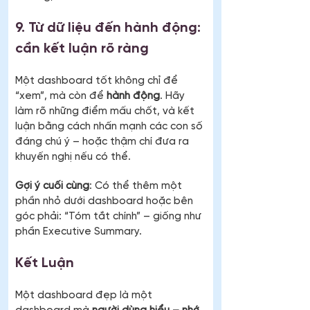
9. Từ dữ liệu đến hành động: 
cần kết luận rõ ràng
Một dashboard tốt không chỉ để 
“xem”, mà còn để 
hành động
. Hãy 
làm rõ những điểm mấu chốt, và kết 
luận bằng cách nhấn mạnh các con số 
đáng chú ý – hoặc thậm chí đưa ra 
khuyến nghị nếu có thể.
Gợi ý cuối cùng
: Có thể thêm một 
phần nhỏ dưới dashboard hoặc bên 
góc phải: “Tóm tắt chính” – giống như 
phần Executive Summary.
Kết Luận
Một dashboard đẹp là một 