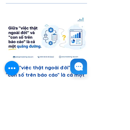
Giữa "việc thật ngoài đời" và
"con số trên báo cáo" là cả một
quãng đường
Dashboard không sai, từng con số đều
đúng công thức, mà sếp vẫn lắc đầu "số
này không đúng thực tế"
25 thg 7, 2026