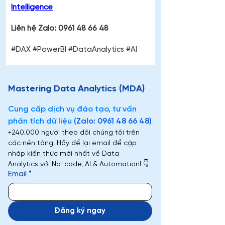
Intelligence
Liên hệ Zalo: 0961 48 66 48
#DAX #PowerBI #DataAnalytics #AI
Mastering Data Analytics (MDA)
Cung cấp dịch vụ đào tạo, tư vấn 
phân tích dữ liệu 
(Zalo: 0961 48 66 48)
+240.000 người theo dõi chúng tôi trên 
các nền tảng. Hãy để lại email để cập 
nhập kiến thức mới nhất về Data 
Analytics với No-code, AI & Automation! 👇
Email
*
Đăng ký ngay