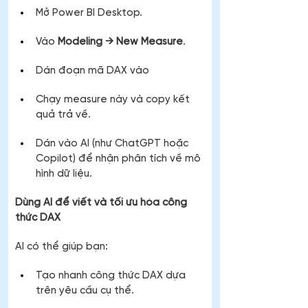
Mở Power BI Desktop.
Vào 
Modeling → New Measure
.
Dán đoạn mã DAX vào
Chạy measure này và copy kết 
quả trả về.
Dán vào AI (như ChatGPT hoặc 
Copilot) để nhận phân tích về mô 
hình dữ liệu.
Dùng AI để viết và tối ưu hóa công 
thức DAX
AI có thể giúp bạn:
Tạo nhanh công thức DAX dựa 
trên yêu cầu cụ thể.