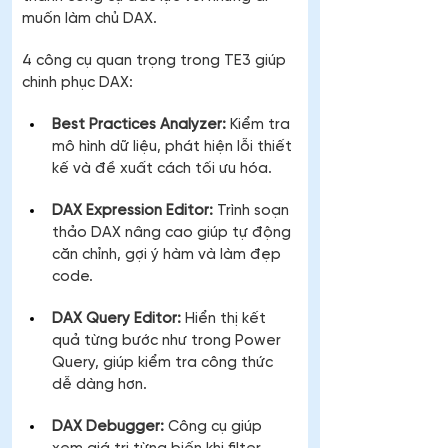
muốn làm chủ DAX.
4 công cụ quan trọng trong TE3 giúp 
chinh phục DAX:
Best Practices Analyzer:
 Kiểm tra 
mô hình dữ liệu, phát hiện lỗi thiết 
kế và đề xuất cách tối ưu hóa.
DAX Expression Editor:
 Trình soạn 
thảo DAX nâng cao giúp tự động 
căn chỉnh, gợi ý hàm và làm đẹp 
code.
DAX Query Editor:
 Hiển thị kết 
quả từng bước như trong Power 
Query, giúp kiểm tra công thức 
dễ dàng hơn.
DAX Debugger:
 Công cụ giúp 