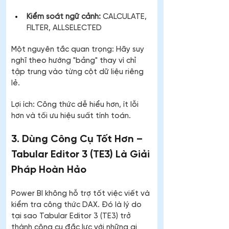
Kiểm soát ngữ cảnh:
 CALCULATE, 
FILTER, ALLSELECTED
Một nguyên tắc quan trọng: Hãy suy 
nghĩ theo hướng "bảng" thay vì chỉ 
tập trung vào từng cột dữ liệu riêng 
lẻ.
Lợi ích: Công thức dễ hiểu hơn, ít lỗi 
hơn và tối ưu hiệu suất tính toán.
3. Dùng Công Cụ Tốt Hơn – 
Tabular Editor 3 (TE3) Là Giải 
Pháp Hoàn Hảo
Power BI không hỗ trợ tốt việc viết và 
kiểm tra công thức DAX. Đó là lý do 
tại sao Tabular Editor 3 (TE3) trở 
thành công cụ đắc lực với những ai 