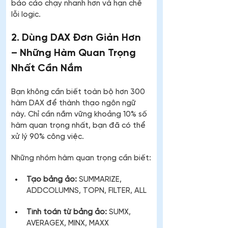
báo cáo chạy nhanh hơn và hạn chế 
lỗi logic.
2. Dùng DAX Đơn Giản Hơn 
– Những Hàm Quan Trọng 
Nhất Cần Nắm
Bạn không cần biết toàn bộ hơn 300 
hàm DAX để thành thạo ngôn ngữ 
này. Chỉ cần nắm vững khoảng 10% số 
hàm quan trọng nhất, bạn đã có thể 
xử lý 90% công việc.
Những nhóm hàm quan trọng cần biết:
Tạo bảng ảo:
 SUMMARIZE, 
ADDCOLUMNS, TOPN, FILTER, ALL
Tính toán từ bảng ảo:
 SUMX, 
AVERAGEX, MINX, MAXX