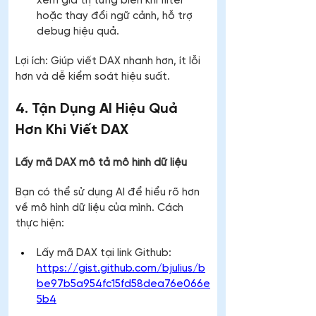
xem giá trị từng biến khi filter 
hoặc thay đổi ngữ cảnh, hỗ trợ 
debug hiệu quả.
Lợi ích: Giúp viết DAX nhanh hơn, ít lỗi 
hơn và dễ kiểm soát hiệu suất.
4. Tận Dụng AI Hiệu Quả 
Hơn Khi Viết DAX
Lấy mã DAX mô tả mô hình dữ liệu
Bạn có thể sử dụng AI để hiểu rõ hơn 
về mô hình dữ liệu của mình. Cách 
thực hiện:
Lấy mã DAX tại link Github: 
https://gist.github.com/bjulius/b
be97b5a954fc15fd58dea76e066e
5b4