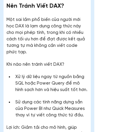
Nên Tránh Viết DAX?
Một sai lầm phổ biến của người mới 
học DAX là lạm dụng công thức này 
cho mọi phép tính, trong khi có nhiều 
cách tối ưu hơn để đạt được kết quả 
tương tự mà không cần viết code 
phức tạp.
Khi nào nên tránh viết DAX?
Xử lý dữ liệu ngay từ nguồn bằng 
SQL hoặc Power Query để mô 
hình sạch hơn và hiệu suất tốt hơn.
Sử dụng các tính năng dựng sẵn 
của Power BI như Quick Measures 
thay vì tự viết công thức từ đầu.
Lợi ích: Giảm tải cho mô hình, giúp 