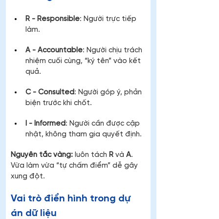
R - Responsible
: Người trực tiếp 
làm.
A - Accountable
: Người chịu trách 
nhiệm cuối cùng, “ký tên” vào kết 
quả.
C - Consulted
: Người góp ý, phản 
biện trước khi chốt.
I - Informed
: Người cần được cập 
nhật, không tham gia quyết định.
Nguyên tắc vàng:
 luôn tách 
R
 và 
A
. 
Vừa làm vừa “tự chấm điểm” dễ gây 
xung đột.
Vai trò điển hình trong dự 
án dữ liệu