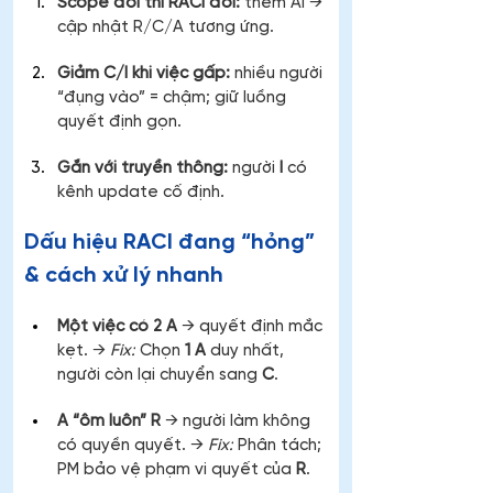
Scope đổi thì RACI đổi:
 thêm AI → 
cập nhật R/C/A tương ứng.
Giảm C/I khi việc gấp:
 nhiều người 
“đụng vào” = chậm; giữ luồng 
quyết định gọn.
Gắn với truyền thông:
 người 
I
 có 
kênh update cố định.
Dấu hiệu RACI đang “hỏng” 
& cách xử lý nhanh
Một việc có 2 A
 → quyết định mắc 
kẹt. → 
Fix:
 Chọn 
1 A
 duy nhất, 
người còn lại chuyển sang 
C
.
A “ôm luôn” R
 → người làm không 
có quyền quyết. → 
Fix:
 Phân tách; 
PM bảo vệ phạm vi quyết của 
R
.