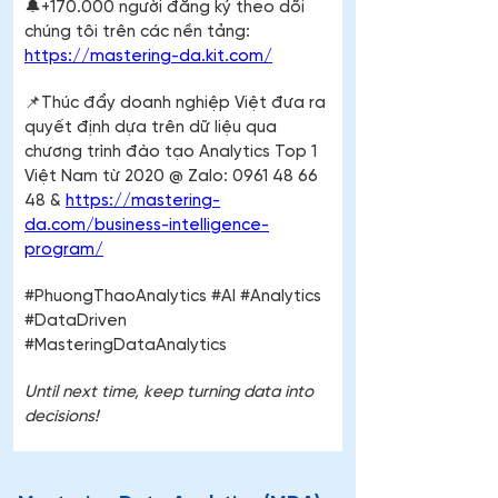
​🔔+170.000 người đăng ký theo dõi 
chúng tôi trên các nền tảng: 
https://mastering-da.kit.com/
📌Thúc đẩy doanh nghiệp Việt đưa ra 
quyết định dựa trên dữ liệu qua 
chương trình đào tạo Analytics Top 1 
Việt Nam từ 2020 @ Zalo: 0961 48 66 
48 & 
https://mastering-
da.com/business-intelligence-
program/
#PhuongThaoAnalytics #AI #Analytics 
#DataDriven 
#MasteringDataAnalytics
Until next time, keep turning data into 
decisions!