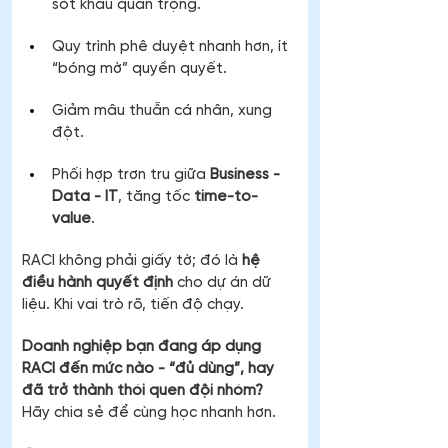
sót khâu quan trọng.
Quy trình phê duyệt nhanh hơn, ít 
“bóng mờ” quyền quyết.
Giảm mâu thuẫn cá nhân, xung 
đột.
Phối hợp trơn tru giữa 
Business - 
Data - IT
, tăng tốc 
time-to-
value
.
RACI không phải giấy tờ; đó là 
hệ 
điều hành quyết định
 cho dự án dữ 
liệu. Khi vai trò rõ, tiến độ chạy.
Doanh nghiệp bạn đang áp dụng 
RACI đến mức nào - “đủ dùng”, hay 
đã trở thành thói quen đội nhóm?
Hãy chia sẻ để cùng học nhanh hơn.