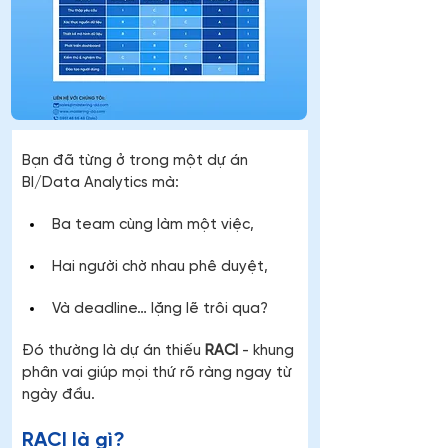
Bạn đã từng ở trong một dự án 
BI/Data Analytics mà:
Ba team cùng làm một việc,
Hai người chờ nhau phê duyệt,
Và deadline… lặng lẽ trôi qua?
Đó thường là dự án thiếu 
RACI
 - khung 
phân vai giúp mọi thứ rõ ràng ngay từ 
ngày đầu.
RACI là gì?