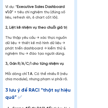
Ví dụ: “
Executive Sales Dashboard 
v1.0
” + tiêu chí nghiệm thu (đúng số 
liệu, refresh 4h, 6 chart cốt lõi).
2, Liệt kê nhiệm vụ theo chuỗi giá trị
Thu thập yêu cầu → xác thực nguồn 
dữ liệu → thiết kế mô hình dữ liệu → 
phát triển dashboard → kiểm thử & 
nghiệm thu → đào tạo người dùng.
3, Gán R/A/C/I cho từng nhiệm vụ
Mỗi dòng chỉ 
1 A
. Có thể nhiều R (nếu 
chia module), nhưng phạm vi phải rõ.
3 lưu ý để RACI “thật sự hiệu 
quả” ✅