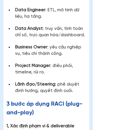
Data Engineer
: ETL, mô hình dữ 
liệu, hạ tầng.
Data Analyst
: truy vấn, tính toán 
chỉ số, trực quan hóa/dashboard.
Business Owner
: yêu cầu nghiệp 
vụ, tiêu chí thành công.
Project Manager
: điều phối, 
timeline, rủi ro.
Lãnh đạo/Steering
: phê duyệt 
định hướng, quyết định cuối.
3 bước áp dụng RACI (plug-
and-play)
1, Xác định phạm vi & deliverable