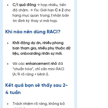
C/I quá đông
 → họp nhiều, tiến 
độ chậm. → 
Fix:
 Giới hạn 
C ≤ 2
 cho 
hạng mục quan trọng; 
I
 nhận bản 
tin định kỳ thay vì mời họp.
Khi nào nên dùng RACI?
Khởi động dự án, nhiều phòng 
ban tham gia, nhiều phụ thuộc dữ 
liệu, onboarding nhân sự mới.
Với các 
enhancement nhỏ
 đã 
“chuẩn hóa”, chỉ cần mini-RACI 
(A/R rõ ràng + kênh I).
Kết quả bạn sẽ thấy sau 2-
4 tuần
Trách nhiệm rõ ràng, không bỏ 