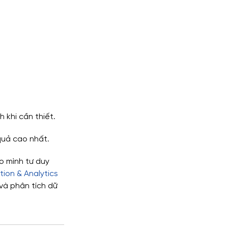
 khi cần thiết.
quả cao nhất.
o mình tư duy 
ion & Analytics
và phân tích dữ 