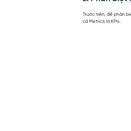
Trước tiên, để phân bi
cả Metrics là KPIs.