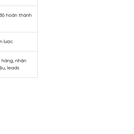
độ hoàn thành 
n lược
 hàng, nhận 
ệu, leads