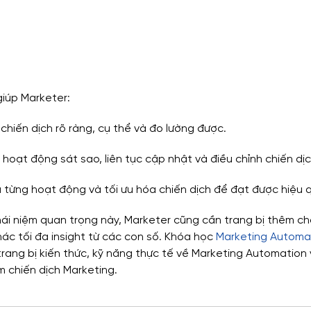
giúp Marketer:
chiến dịch rõ ràng, cụ thể và đo lường được.
hoạt động sát sao, liên tục cập nhật và điều chỉnh chiến dịch
 từng hoạt động và tối ưu hóa chiến dịch để đạt được hiệu 
ái niệm quan trọng này, Marketer cũng cần trang bị thêm ch
ác tối đa insight từ các con số. Khóa học 
Marketing Automat
rang bị kiến thức, kỹ năng thực tế về Marketing Automation 
m chiến dịch Marketing.