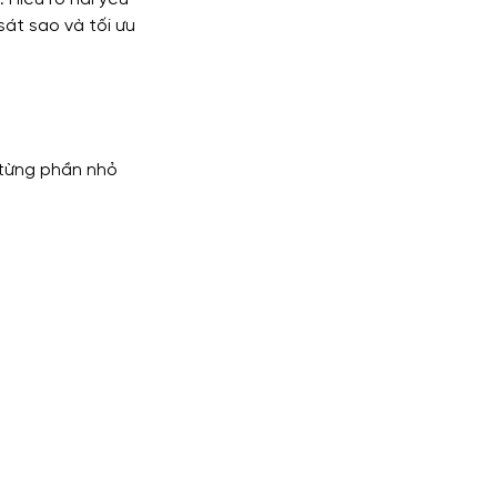
sát sao và tối ưu 
lytics
 từng phần nhỏ 