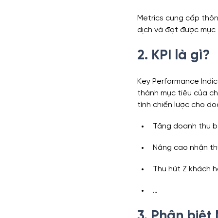
Metrics cung cấp thông
dịch và đạt được mục t
2. KPI là gì?
Key Performance Indica
thành mục tiêu của ch
tính chiến lược cho do
Tăng doanh thu 
Nâng cao nhận th
Thu hút Z khách 
…
3. Phân biệt 