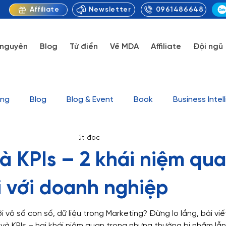
Newsletter
0961486648
Affiliate
 nguyên
Blog
Từ điển
Về MDA
Affiliate
Đội ngũ
ing
Blog
Blog & Event
Book
Business Intel
ytics
11 thg 4, 2024
2 phút đọc
orytelling
Data Visualization
Knowledge
Marke
và KPIs – 2 khái niệm qu
Tin tức
Tool
Uncategorized
Series Video G
i với doanh nghiệp
 vô số con số, dữ liệu trong Marketing? Đừng lo lắng, bài viế
et
Dataset & Outcome Sample
Case study
D
và KPIs – hai khái niệm quan trọng nhưng thường bị nhầm lẫn.