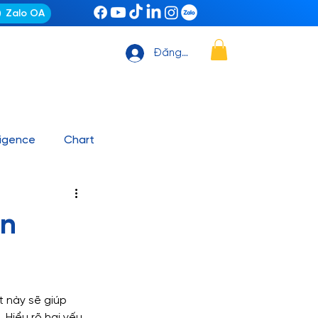
Zalo OA
Đăng nhập
ligence
Chart
ting Automation
News
an
it, Github – VS Code
t này sẽ giúp 
ashboard mẫu
 Hiểu rõ hai yếu 