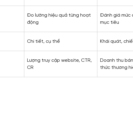
Đo lường hiệu quả từng hoạt 
Đánh giá mức 
động
mục tiêu
Chi tiết, cụ thể
Khái quát, chiế
Lượng truy cập website, CTR, 
Doanh thu bán
CR
thức thương hi