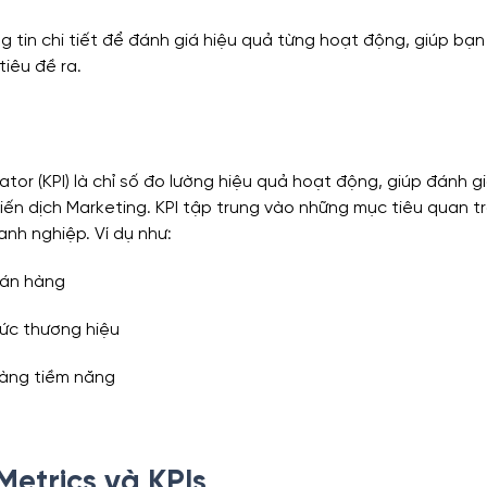
 tin chi tiết để đánh giá hiệu quả từng hoạt động, giúp bạn 
iêu đề ra.
tor (KPI) là chỉ số đo lường hiệu quả hoạt động, giúp đánh 
iến dịch Marketing. KPI tập trung vào những mục tiêu quan t
anh nghiệp. Ví dụ như:
bán hàng
ức thương hiệu
hàng tiềm năng
Metrics và KPIs