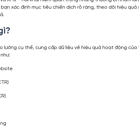
 bạn xác định mục tiêu chiến dịch rõ ràng, theo dõi hiệu quả 
ả.
ytics
Financial Analytics
Sales Analytics
HR Ana
gì?
oanh
đo lường cụ thể, cung cấp dữ liệu về hiệu quả hoạt động của
 như:
ebsite
CTR)
CR)
àng