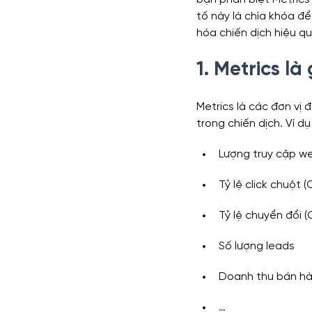
tố này là chìa khóa để
hóa chiến dịch hiệu qu
Functions
Marketing Anal
1. Metrics là 
Series Phân tích dữ liệu kinh d
Metrics là các đơn vị 
trong chiến dịch. Ví dụ
Lượng truy cập w
Tỷ lệ click chuột (
Tỷ lệ chuyển đổi (
Số lượng leads
Doanh thu bán h
…