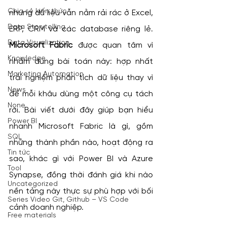
Chia sẻ kiến thức
nhưng dữ liệu vẫn nằm rải rác ở Excel, 
Data Storytelling
ERP, CRM và các database riêng lẻ. 
Data Visualization
Microsoft Fabric
 được quan tâm vì 
Knowledge
nhắm đúng bài toán này: hợp nhất 
Marketing Automation
trải nghiệm phân tích dữ liệu thay vì 
News
để mỗi khâu dùng một công cụ tách 
None
rời. Bài viết dưới đây giúp bạn hiểu 
Power BI
nhanh Microsoft Fabric là gì, gồm 
SQL
những thành phần nào, hoạt động ra 
Tin tức
sao, khác gì với Power BI và Azure 
Tool
Synapse, đồng thời đánh giá khi nào 
Uncategorized
nền tảng này thực sự phù hợp với bối 
Series Video Git, Github – VS Code
cảnh doanh nghiệp.
Free materials