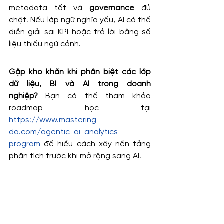
metadata tốt và 
governance
 đủ 
chặt. Nếu lớp ngữ nghĩa yếu, AI có thể 
diễn giải sai KPI hoặc trả lời bằng số 
liệu thiếu ngữ cảnh.
Gặp khó khăn khi phân biệt các lớp 
dữ liệu, BI và AI trong doanh 
nghiệp?
 Bạn có thể tham khảo 
roadmap học tại 
https://www.mastering-
da.com/agentic-ai-analytics-
program
 để hiểu cách xây nền tảng 
phân tích trước khi mở rộng sang AI.