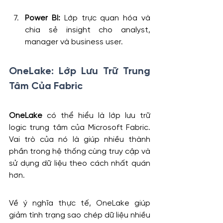
Power BI: 
Lớp trực quan hóa và 
chia sẻ insight cho analyst, 
manager và business user.
OneLake: Lớp Lưu Trữ Trung 
Tâm Của Fabric
OneLake
 có thể hiểu là lớp lưu trữ 
logic trung tâm của Microsoft Fabric. 
Vai trò của nó là giúp nhiều thành 
phần trong hệ thống cùng truy cập và 
sử dụng dữ liệu theo cách nhất quán 
hơn.
Về ý nghĩa thực tế, OneLake giúp 
giảm tình trạng sao chép dữ liệu nhiều 