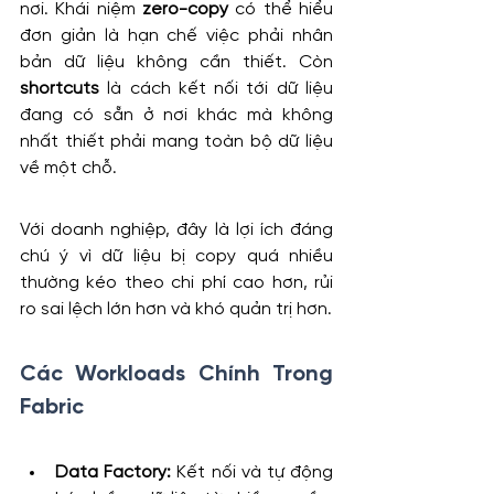
nơi. Khái niệm 
zero-copy
 có thể hiểu 
đơn giản là hạn chế việc phải nhân 
bản dữ liệu không cần thiết. Còn 
shortcuts
 là cách kết nối tới dữ liệu 
đang có sẵn ở nơi khác mà không 
nhất thiết phải mang toàn bộ dữ liệu 
về một chỗ.
Với doanh nghiệp, đây là lợi ích đáng 
chú ý vì dữ liệu bị copy quá nhiều 
thường kéo theo chi phí cao hơn, rủi 
ro sai lệch lớn hơn và khó quản trị hơn.
Các Workloads Chính Trong 
Fabric
Data Factory:
 Kết nối và tự động 