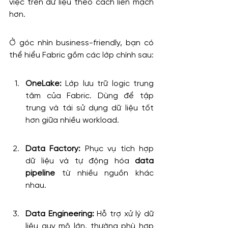
việc trên dữ liệu theo cách liền mạch 
hơn.
Ở góc nhìn business-friendly, bạn có 
thể hiểu Fabric gồm các lớp chính sau:
OneLake: 
Lớp lưu trữ logic trung 
tâm của Fabric. Dùng để tập 
trung và tái sử dụng dữ liệu tốt 
hơn giữa nhiều workload.
Data Factory: 
Phục vụ tích hợp 
dữ liệu và tự động hóa 
data 
pipeline
 từ nhiều nguồn khác 
nhau.
Data Engineering: 
Hỗ trợ xử lý dữ 
liệu quy mô lớn, thường phù hợp 