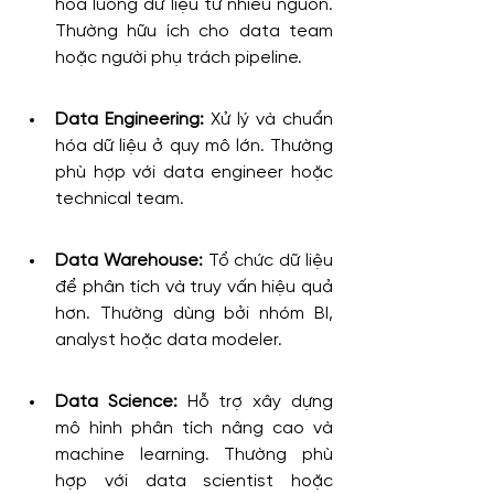
hóa luồng dữ liệu từ nhiều nguồn. 
Thường hữu ích cho data team 
hoặc người phụ trách pipeline.
Data Engineering:
 Xử lý và chuẩn 
hóa dữ liệu ở quy mô lớn. Thường 
phù hợp với data engineer hoặc 
technical team.
Data Warehouse:
 Tổ chức dữ liệu 
để phân tích và truy vấn hiệu quả 
hơn. Thường dùng bởi nhóm BI, 
analyst hoặc data modeler.
Data Science:
 Hỗ trợ xây dựng 
mô hình phân tích nâng cao và 
machine learning. Thường phù 
hợp với data scientist hoặc 