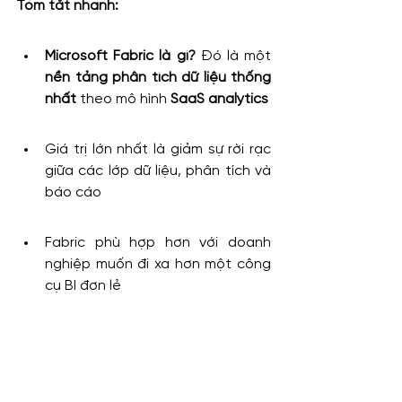
Tóm tắt nhanh:
Microsoft Fabric là gì?
 Đó là một 
nền tảng phân tích dữ liệu thống 
nhất
 theo mô hình 
SaaS analytics
Giá trị lớn nhất là giảm sự rời rạc 
giữa các lớp dữ liệu, phân tích và 
báo cáo
Fabric phù hợp hơn với doanh 
nghiệp muốn đi xa hơn một công 
cụ BI đơn lẻ