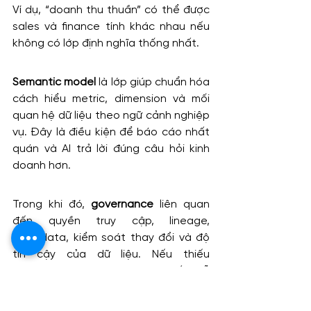
Ví dụ, “doanh thu thuần” có thể được 
sales và finance tính khác nhau nếu 
không có lớp định nghĩa thống nhất.
Semantic model
 là lớp giúp chuẩn hóa 
cách hiểu metric, dimension và mối 
quan hệ dữ liệu theo ngữ cảnh nghiệp 
vụ. Đây là điều kiện để báo cáo nhất 
quán và AI trả lời đúng câu hỏi kinh 
doanh hơn.
Trong khi đó, 
governance
 liên quan 
đến quyền truy cập, lineage, 
metadata, kiểm soát thay đổi và độ 
tin cậy của dữ liệu. Nếu thiếu 
governance, doanh nghiệp rất dễ 
quay lại tình trạng “mỗi phòng ban 
một con số”.