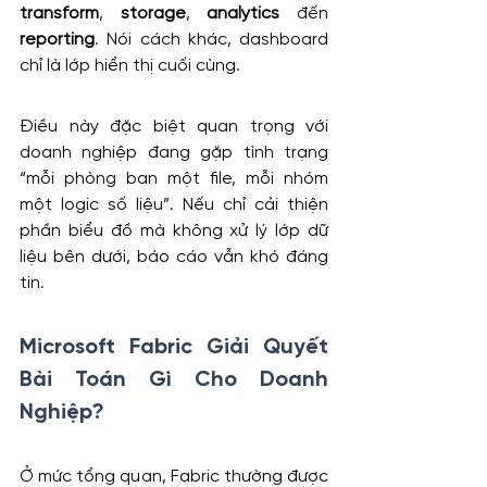
transform
, 
storage
, 
analytics
 đến 
reporting
. Nói cách khác, dashboard 
chỉ là lớp hiển thị cuối cùng.
Điều này đặc biệt quan trọng với 
doanh nghiệp đang gặp tình trạng 
“mỗi phòng ban một file, mỗi nhóm 
một logic số liệu”. Nếu chỉ cải thiện 
phần biểu đồ mà không xử lý lớp dữ 
liệu bên dưới, báo cáo vẫn khó đáng 
tin.
Microsoft Fabric Giải Quyết 
Bài Toán Gì Cho Doanh 
Nghiệp?
Ở mức tổng quan, Fabric thường được 