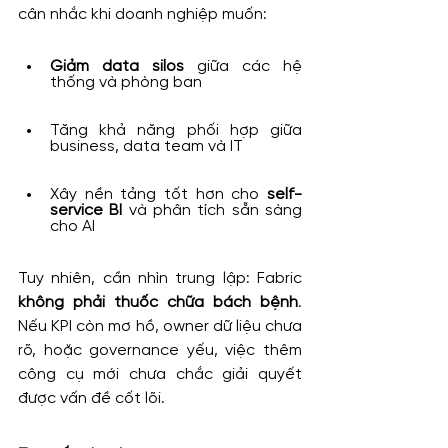
cân nhắc khi doanh nghiệp muốn:
Giảm data silos
 giữa các hệ 
thống và phòng ban
Tăng khả năng phối hợp giữa 
business, data team và IT
Xây nền tảng tốt hơn cho 
self-
service BI
 và phân tích sẵn sàng 
cho AI
Tuy nhiên, cần nhìn trung lập: Fabric 
không phải thuốc chữa bách bệnh
. 
Nếu KPI còn mơ hồ, owner dữ liệu chưa 
rõ, hoặc governance yếu, việc thêm 
công cụ mới chưa chắc giải quyết 
được vấn đề cốt lõi.