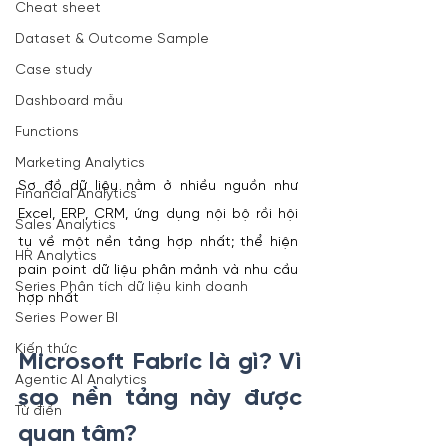
Cheat sheet
Dataset & Outcome Sample
Case study
Dashboard mẫu
Functions
Marketing Analytics
Sơ đồ dữ liệu nằm ở nhiều nguồn như 
Financial Analytics
Excel, ERP, CRM, ứng dụng nội bộ rồi hội 
Sales Analytics
tụ về một nền tảng hợp nhất; thể hiện 
HR Analytics
pain point dữ liệu phân mảnh và nhu cầu 
Series Phân tích dữ liệu kinh doanh
hợp nhất
Series Power BI
Kiến thức
Microsoft Fabric là gì? Vì 
Agentic AI Analytics
sao nền tảng này được 
Từ điển
quan tâm?