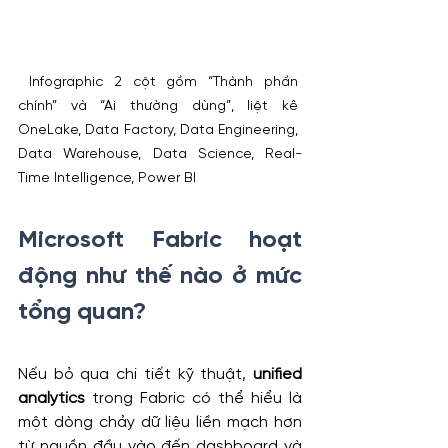
 Infographic 2 cột gồm “Thành phần 
chính” và “Ai thường dùng”, liệt kê 
OneLake, Data Factory, Data Engineering, 
Data Warehouse, Data Science, Real-
Time Intelligence, Power BI
Microsoft Fabric hoạt 
động như thế nào ở mức 
tổng quan?
Nếu bỏ qua chi tiết kỹ thuật, 
unified 
analytics
 trong Fabric có thể hiểu là 
một dòng chảy dữ liệu liền mạch hơn 
từ nguồn đầu vào đến dashboard và 