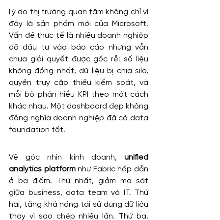
Lý do thị trường quan tâm không chỉ vì 
đây là sản phẩm mới của Microsoft. 
Vấn đề thực tế là nhiều doanh nghiệp 
đã đầu tư vào báo cáo nhưng vẫn 
chưa giải quyết được gốc rễ: số liệu 
không đồng nhất, dữ liệu bị chia silo, 
quyền truy cập thiếu kiểm soát, và 
mỗi bộ phận hiểu KPI theo một cách 
khác nhau. Một dashboard đẹp không 
đồng nghĩa doanh nghiệp đã có data 
foundation tốt.
Về góc nhìn kinh doanh, 
unified 
analytics platform
 như Fabric hấp dẫn 
ở ba điểm. Thứ nhất, giảm ma sát 
giữa business, data team và IT. Thứ 
hai, tăng khả năng tái sử dụng dữ liệu 
thay vì sao chép nhiều lần. Thứ ba, 