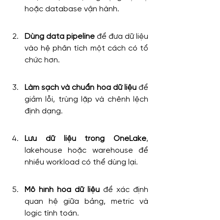
hoặc database vận hành.
Dùng data pipeline
 để đưa dữ liệu 
vào hệ phân tích một cách có tổ 
chức hơn.
Làm sạch và chuẩn hóa dữ liệu
 để 
giảm lỗi, trùng lặp và chênh lệch 
định dạng.
Lưu dữ liệu trong OneLake
, 
lakehouse hoặc warehouse để 
nhiều workload có thể dùng lại.
Mô hình hóa dữ liệu
 để xác định 
quan hệ giữa bảng, metric và 
logic tính toán.