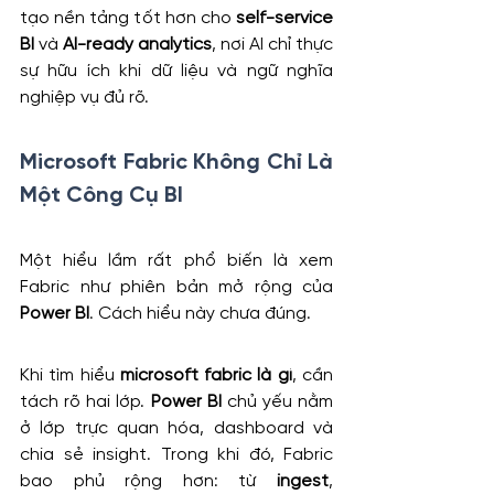
tạo nền tảng tốt hơn cho 
self-service 
BI
 và 
AI-ready analytics
, nơi AI chỉ thực 
sự hữu ích khi dữ liệu và ngữ nghĩa 
nghiệp vụ đủ rõ.
Microsoft Fabric Không Chỉ Là 
Một Công Cụ BI
Một hiểu lầm rất phổ biến là xem 
Fabric như phiên bản mở rộng của 
Power BI
. Cách hiểu này chưa đúng.
Khi tìm hiểu 
microsoft fabric là gì
, cần 
tách rõ hai lớp. 
Power BI
 chủ yếu nằm 
ở lớp trực quan hóa, dashboard và 
chia sẻ insight. Trong khi đó, Fabric 
bao phủ rộng hơn: từ 
ingest
, 