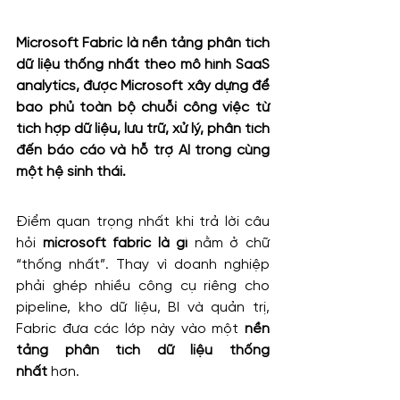
Microsoft Fabric là nền tảng phân tích 
dữ liệu thống nhất theo mô hình SaaS 
analytics, được Microsoft xây dựng để 
bao phủ toàn bộ chuỗi công việc từ 
tích hợp dữ liệu, lưu trữ, xử lý, phân tích 
đến báo cáo và hỗ trợ AI trong cùng 
một hệ sinh thái.
Điểm quan trọng nhất khi trả lời câu 
hỏi 
microsoft fabric là gì
 nằm ở chữ 
“thống nhất”. Thay vì doanh nghiệp 
phải ghép nhiều công cụ riêng cho 
pipeline, kho dữ liệu, BI và quản trị, 
Fabric đưa các lớp này vào một 
nền 
tảng phân tích dữ liệu thống 
nhất
 hơn.