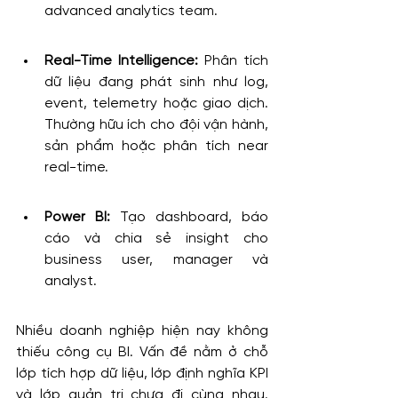
advanced analytics team.
Real-Time Intelligence:
 Phân tích 
dữ liệu đang phát sinh như log, 
event, telemetry hoặc giao dịch. 
Thường hữu ích cho đội vận hành, 
sản phẩm hoặc phân tích near 
real-time.
Power BI:
 Tạo dashboard, báo 
cáo và chia sẻ insight cho 
business user, manager và 
analyst.
Nhiều doanh nghiệp hiện nay không 
thiếu công cụ BI. Vấn đề nằm ở chỗ 
lớp tích hợp dữ liệu, lớp định nghĩa KPI 
và lớp quản trị chưa đi cùng nhau. 