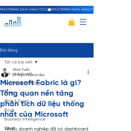
MASTERING DATA ANALYTICS
Bài đăng
Tất cả bài viết
Minh Tuấn
Tất cả bài viết
21 thg 6
14 phút đọc
Microsoft Fabric là gì?
Analytical Thinking
Tổng quan nền tảng
Blog
Blog & Event
phân tích dữ liệu thống
Book
nhất của Microsoft
Business Intelligence
Chart
Nhiều doanh nghiệp đã có dashboard 