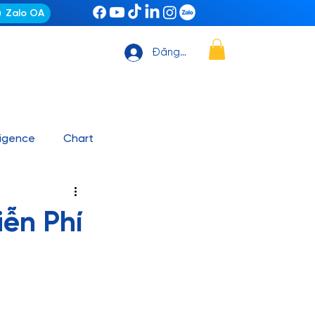
Zalo OA
Đăng nhập
ligence
Chart
ting Automation
News
iễn Phí
it, Github – VS Code
ashboard mẫu