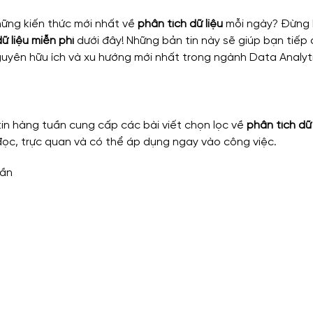
ng kiến thức mới nhất về 
phân tích dữ liệu
 mỗi ngày? Đừng 
ữ liệu miễn phí
 dưới đây! Những bản tin này sẽ giúp bạn tiếp 
nguyên hữu ích và xu hướng mới nhất trong ngành Data Analyt
tin hàng tuần cung cấp các bài viết chọn lọc về 
phân tích dữ 
đọc, trực quan và có thể áp dụng ngay vào công việc.
uần