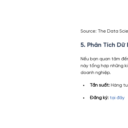
Source: The Data Sc
5. Phân Tích Dữ
Nếu bạn quan tâm đế
này tổng hợp những ki
doanh nghiệp.
Tần suất:
 Hàng t
Đăng ký: 
tại đây