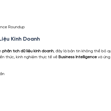
ience Roundup
 Liệu Kinh Doanh
n 
phân tích dữ liệu kinh doanh
, đây là bản tin không thể bỏ q
ến thức, kinh nghiệm thực tế về 
Business Intelligence
 và ứng
uần