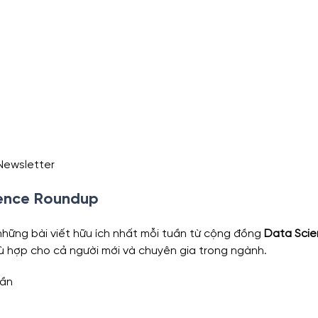
 Newsletter
ience Roundup
những bài viết hữu ích nhất mỗi tuần từ cộng đồng 
Data Sci
hù hợp cho cả người mới và chuyên gia trong ngành.
uần