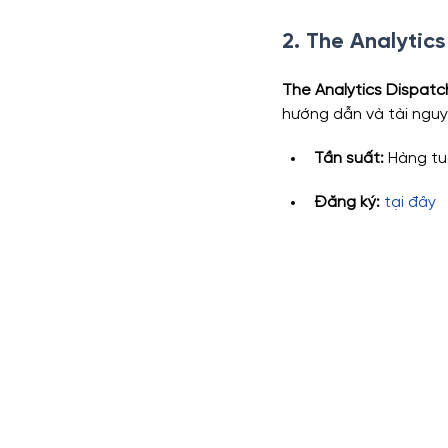
2. The Analytic
The Analytics Dispatc
hướng dẫn và tài nguy
Tần suất:
 Hàng t
Đăng ký: 
tại đây