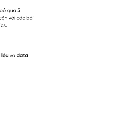
bỏ qua 
5 
cận với các bài 
ics.
liệu
 và 
data 