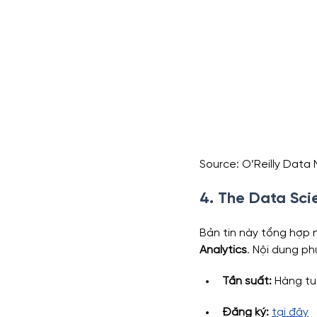
Source: O’Reilly Data
4. The Data Sc
Bản tin này tổng hợp 
Analytics
. Nội dung p
Tần suất:
 Hàng t
Đăng ký: 
tại đây