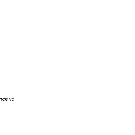
ence
 và 