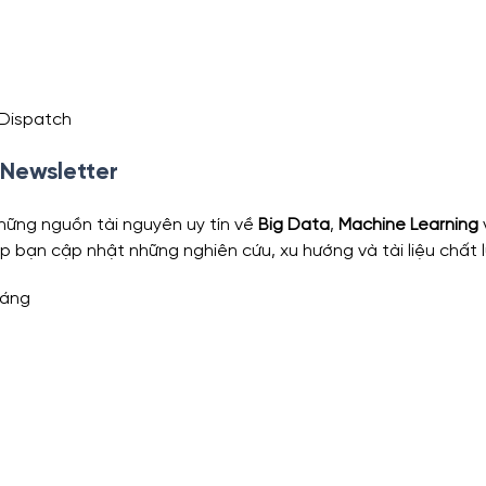
 Dispatch
 Newsletter
những nguồn tài nguyên uy tín về 
Big Data
, 
Machine Learning
 
iúp bạn cập nhật những nghiên cứu, xu hướng và tài liệu chất 
háng