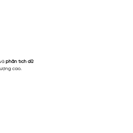
và 
phân tích dữ 
lượng cao.