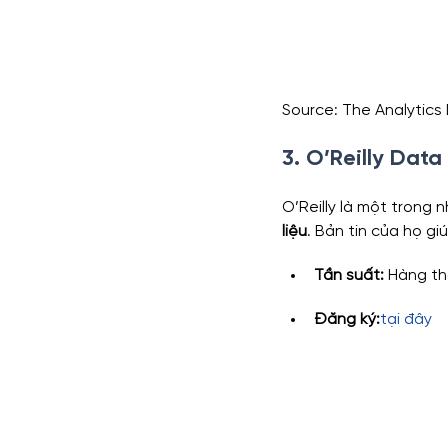
Source: The Analytics
3. O’Reilly Data
O’Reilly là một trong 
liệu
. Bản tin của họ g
Tần suất:
 Hàng t
Đăng ký:
tại đây