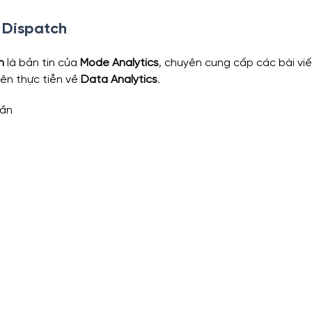
s Dispatch
h
 là bản tin của 
Mode Analytics
, chuyên cung cấp các bài viế
ên thực tiễn về 
Data Analytics
.
uần