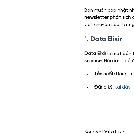
Bạn muốn cập nhật nhữ
newsletter phân tích d
viết chuyên sâu, tài 
1. Data Elixir
Data Elixir
 là một bản 
science
. Nội dung dễ 
Tần suất:
 Hàng t
Đăng ký: 
tại đây
Source: Data Elixir