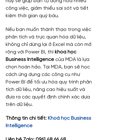
này sẽ giúp bạn tự động hóa nhiều 
công việc, giảm thiểu sai sót và tiết 
kiệm thời gian quý báu.
Nếu bạn muốn thành thạo trong việc 
phân tích và trực quan hóa dữ liệu, 
không chỉ dừng lại ở Excel mà còn mở 
rộng với Power BI, thì 
khóa học 
Business Intelligence
 của MDA là lựa 
chọn hoàn hảo. Tại MDA, bạn sẽ học 
cách ứng dụng các công cụ như 
Power BI để tối ưu hóa quy trình phân 
tích dữ liệu, nâng cao hiệu suất và 
đưa ra các quyết định chính xác dựa 
trên dữ liệu.
Thông tin chi tiết: 
Khoá học Business 
Intelligence
Liên hệ Zalo: 0961 48 66 48 