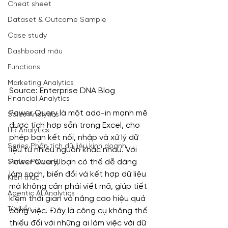
Cheat sheet
Dataset & Outcome Sample
Case study
Dashboard mẫu
Functions
Marketing Analytics
Source: Enterprise DNA Blog
Financial Analytics
Power Query là một add-in mạnh mẽ 
Sales Analytics
được tích hợp sẵn trong Excel, cho 
HR Analytics
phép bạn kết nối, nhập và xử lý dữ 
Series Phân tích dữ liệu kinh doanh
liệu từ nhiều nguồn khác nhau. Với 
Power Query, bạn có thể dễ dàng 
Series Power BI
làm sạch, biến đổi và kết hợp dữ liệu 
Kiến thức
mà không cần phải viết mã, giúp tiết 
Agentic AI Analytics
kiệm thời gian và nâng cao hiệu quả 
Từ điển
công việc. Đây là công cụ không thể 
thiếu đối với những ai làm việc với dữ 