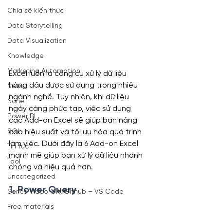
Chia sẻ kiến thức
Data Storytelling
Data Visualization
Knowledge
Marketing Automation
Excel luôn là công cụ xử lý dữ liệu 
hàng đầu được sử dụng trong nhiều 
News
ngành nghề. Tuy nhiên, khi dữ liệu 
None
ngày càng phức tạp, việc sử dụng 
Power BI
các Add-on Excel sẽ giúp bạn nâng 
cao hiệu suất và tối ưu hóa quá trình 
SQL
làm việc. Dưới đây là 6 Add-on Excel 
Tin tức
mạnh mẽ giúp bạn xử lý dữ liệu nhanh 
Tool
chóng và hiệu quả hơn.
Uncategorized
1. 
Power Query
Series Video Git, Github – VS Code
Free materials