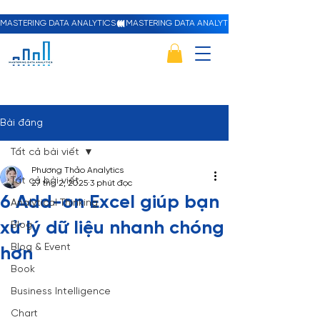
MASTERING DATA ANALYTICS
Bài đăng
Tất cả bài viết
Phương Thảo Analytics
Tất cả bài viết
27 thg 2, 2025
3 phút đọc
6 Add-on Excel giúp bạn
Analytical Thinking
xử lý dữ liệu nhanh chóng
Blog
Blog & Event
hơn
Book
Business Intelligence
Chart