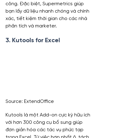
công. Đặc biệt, Supermetrics giúp 
bạn lấy dữ liệu nhanh chóng và chính 
xác, tiết kiệm thời gian cho các nhà 
phân tích và marketer.
3. 
Kutools for Excel
Source: ExtendOffice
Kutools là một Add-on cực kỳ hữu ích 
với hơn 300 công cụ bổ sung giúp 
đơn giản hóa các tác vụ phức tạp 
trong Excel. Từ việc hợp nhất ô, tách 