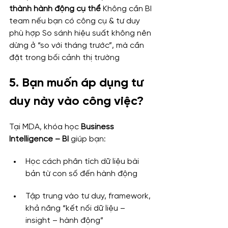
thành hành động cụ thể
 Không cần BI 
team nếu bạn có công cụ & tư duy 
phù hợp So sánh hiệu suất không nên 
dừng ở “so với tháng trước”, mà cần 
đặt trong bối cảnh thị trường
5. Bạn muốn áp dụng tư 
duy này vào công việc?
Tại MDA, khóa học 
Business 
Intelligence – BI 
giúp bạn:
Học cách phân tích dữ liệu bài 
bản từ con số đến hành động
Tập trung vào tư duy, framework, 
khả năng “kết nối dữ liệu – 
insight – hành động”