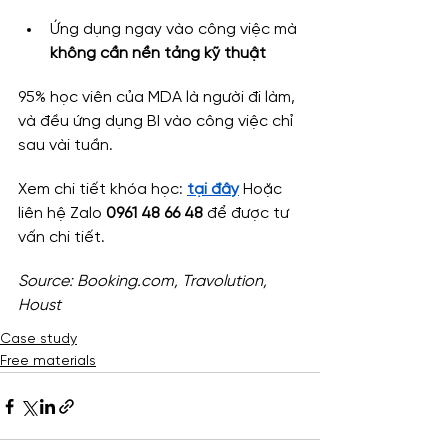
Ứng dụng ngay vào công việc mà 
không cần nền tảng kỹ thuật
95% học viên của MDA là người đi làm, 
và đều ứng dụng BI vào công việc chỉ 
sau vài tuần.
Xem chi tiết khóa học: 
tại đây
 Hoặc 
liên hệ Zalo 
0961 48 66 48
 để được tư 
vấn chi tiết.
Source: 
Booking.com
, Travolution, 
Houst
Case study
Free materials