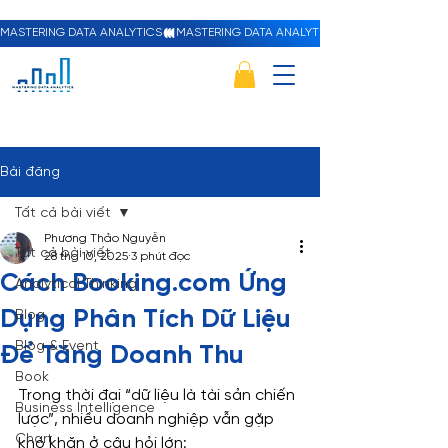
MASTERING DATA ANALYTICS
Bài đăng
Tất cả bài viết
Phương Thảo Nguyễn
Tất cả bài viết
28 thg 10, 2025
3 phút đọc
Cách Booking.com Ứng
Analytical Thinking
Dụng Phân Tích Dữ Liệu
Blog
Blog & Event
Để Tăng Doanh Thu
Book
Trong thời đại “dữ liệu là tài sản chiến 
Business Intelligence
lược”, nhiều doanh nghiệp vẫn gặp 
Chart
khó khăn ở câu hỏi lớn: