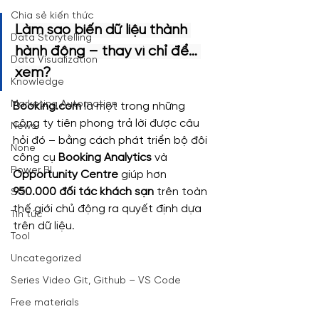
Chia sẻ kiến thức
Làm sao biến dữ liệu thành 
Data Storytelling
hành động – thay vì chỉ để… 
Data Visualization
xem?
Knowledge
Marketing Automation
Booking.com
 là một trong những 
công ty tiên phong trả lời được câu 
News
hỏi đó – bằng cách phát triển bộ đôi 
None
công cụ 
Booking Analytics
 và 
Power BI
Opportunity Centre
 giúp hơn 
950.000 đối tác khách sạn
 trên toàn 
SQL
thế giới chủ động ra quyết định dựa 
Tin tức
trên dữ liệu.
Tool
Uncategorized
Series Video Git, Github – VS Code
Free materials