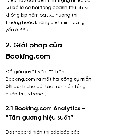
Điều này dẫn đến tình trạng nhiều cơ 
sở 
bỏ lỡ cơ hội tăng doanh thu
 chỉ vì 
không kịp nắm bắt xu hướng thị 
trường hoặc không biết mình đang 
yếu ở đâu.
2. Giải pháp của 
Booking.com
Để giải quyết vấn đề trên, 
Booking.com
 ra mắt 
hai công cụ miễn 
phí
 dành cho đối tác trên nền tảng 
quản trị (Extranet):
2.1 
Booking.com
 Analytics – 
“Tấm gương hiệu suất”
Dashboard hiển thị các báo cáo 