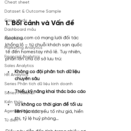
Cheat sheet
Dataset & Outcome Sample
Case study
1. Bối cảnh và Vấn đề
Dashboard mẫu
Booking.com
 có mạng lưới đối tác 
Functions
khổng lồ – từ chuỗi khách sạn quốc 
Marketing Analytics
tế đến homestay nhỏ lẻ. Tuy nhiên, 
Financial Analytics
phần lớn chủ cơ sở lưu trú:
Sales Analytics
Không có đội phân tích dữ liệu 
HR Analytics
chuyên sâu
Series Phân tích dữ liệu kinh doanh
Thiếu kỹ năng khai thác báo cáo
Series Power BI
Kiến thức
Và 
không có thời gian để tối ưu 
liên tục
 các yếu tố như giá, hiển 
Agentic AI Analytics
thị, tỷ lệ huỷ phòng…
Từ điển