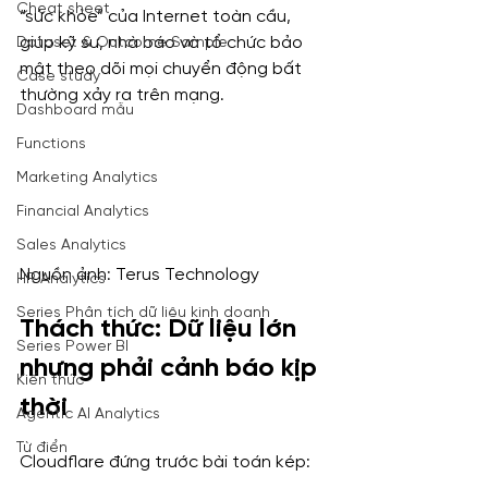
Cheat sheet
“sức khỏe” của Internet toàn cầu, 
giúp kỹ sư, nhà báo và tổ chức bảo 
Dataset & Outcome Sample
mật theo dõi mọi chuyển động bất 
Case study
thường xảy ra trên mạng.
Dashboard mẫu
Functions
Marketing Analytics
Financial Analytics
Sales Analytics
Nguồn ảnh: Terus Technology
HR Analytics
Series Phân tích dữ liệu kinh doanh
Thách thức: Dữ liệu lớn 
Series Power BI
nhưng phải cảnh báo kịp 
Kiến thức
thời
Agentic AI Analytics
Từ điển
Cloudflare đứng trước bài toán kép: