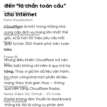
đến “lá chắn toàn cầu” 
Chia sẻ kiến thức
Data Storytelling
cho Internet
Data Visualization
Cloudflare là một trong những nhà 
Knowledge
cung cấp dịch vụ mạng lớn nhất thế 
Marketing Automation
giới, xử lý hơn 50 triệu yêu cầu mỗi 
News
giây từ hơn 300 thành phố trên toàn 
cầu.
None
Power BI
Nhưng điều khiến Cloudflare trở nên 
SQL
khác biệt không chỉ nằm ở quy mô hạ 
tầng. Thay vì giữ kín dữ liệu vận hành, 
Tin tức
họ chọn công khai một phần dữ liệu 
Tool
mạng theo thời gian thực – thông 
Uncategorized
qua nền tảng Cloudflare Radar.
Series Video Git, Github – VS Code
Radar không đơn thuần là dashboard 
Free materials
thống kê. Nó là công cụ phản ánh 