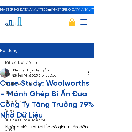
MASTERING DATA ANALYTICS
Bài đăng
Tất cả bài viết
Phương Thảo Nguyễn
Tất cả bài viết
28 thg 10, 2025
3 phút đọc
Case Study: Woolworths
Analytical Thinking
– Mảnh Ghép Bí Ẩn Đưa
Blog
Blog & Event
Công Ty Tăng Trưởng 79%
Book
Nhờ Dữ Liệu
Business Intelligence
Ngành siêu thị tại Úc có giá trị lên đến 
Chart