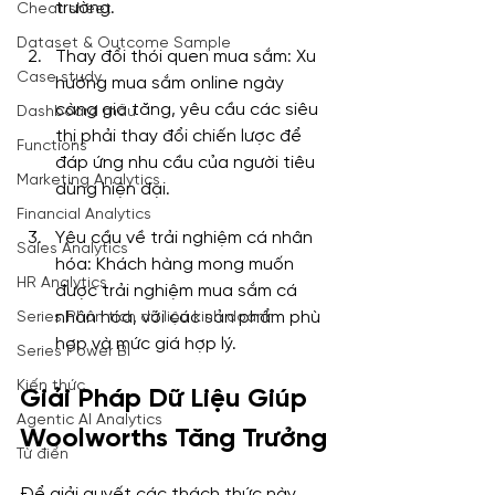
trường.
Cheat sheet
Dataset & Outcome Sample
Thay đổi thói quen mua sắm: Xu 
Case study
hướng mua sắm online ngày 
càng gia tăng, yêu cầu các siêu 
Dashboard mẫu
thị phải thay đổi chiến lược để 
Functions
đáp ứng nhu cầu của người tiêu 
Marketing Analytics
dùng hiện đại.
Financial Analytics
Yêu cầu về trải nghiệm cá nhân 
Sales Analytics
hóa: Khách hàng mong muốn 
HR Analytics
được trải nghiệm mua sắm cá 
nhân hóa, với các sản phẩm phù 
Series Phân tích dữ liệu kinh doanh
hợp và mức giá hợp lý.
Series Power BI
Kiến thức
Giải Pháp Dữ Liệu Giúp 
Agentic AI Analytics
Woolworths Tăng Trưởng
Từ điển
Để giải quyết các thách thức này, 