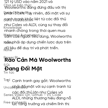
121 tỷ USD vào năm 2021 và 
Chia sẻ kiến thức
Woolworths đang đứng đầu với thị 
Data Storytelling
phần 37,4%. Tuy nhiên, đối mặt với sự 
cạnh tranh khốc liệt từ các đối thủ 
Data Visualization
như Coles và ALDI, cùng sự thay đổi 
Knowledge
nhanh chóng trong thói quen mua 
Marketing Automation
sắm của người tiêu dùng, Woolworths 
cần phải áp dụng chiến lược dựa trên 
News
dữ liệu để duy trì và phát triển.
None
Power BI
Rào Cản Mà Woolworths 
SQL
Đang Đối Mặt
Tin tức
Tool
Cạnh tranh gay gắt: Woolworths 
phải đối mặt với sự cạnh tranh từ 
Uncategorized
các đối thủ lớn như Coles và 
Series Video Git, Github – VS Code
ALDI, những thương hiệu đang nỗ 
Free materials
lực tăng trưởng và chiếm lĩnh thị 