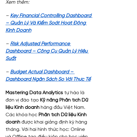
Xem thêm:
– 
Key Financial Controlling Dashboard 
– Quản Lý Và Kiểm Soát Hoạt Động 
Kinh Doanh
– 
Risk Adjusted Performance 
Dashboard – Công Cụ Quản Lý Hiệu 
Suất
– 
Budget Actual Dashboard – 
Dashboard Ngân Sách So Với Thực Tế
Mastering Data Analytics
 tự hào là 
đơn vị đào tạo
 Kỹ năng Phân tích Dữ 
liệu Kinh doanh
 hàng đầu Việt Nam. 
Các khóa học 
Phân tích Dữ liệu Kinh 
doanh
 được khai giảng định kỳ hàng 
tháng. Với hai hình thức học: Online 
và Offline tạo điều kiện cho học viên 