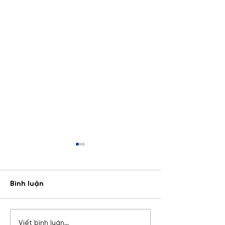
Bình luận
MCP là gì? Giao thức
Transport & Shi
Viết bình luận...