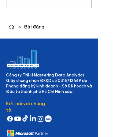
giúp AI Agent kết nối với
Dataset - Khi d
thế giới thật
Logistics kể ch
chiến lược
>
Bài đăng
Công ty TNHH Mastering Data Analytics
Giấy chứng nhận ĐKKD số
0316712469
do
Phòng đăng ký kinh doanh - Sở Kế hoạch và
Đầu tư thành phố Hồ Chí Minh cấp.
Kết nối với chúng
tôi