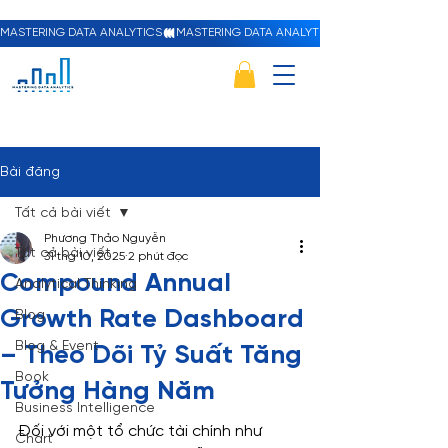
MASTERING DATA ANALYTICS
Bài đăng
Tất cả bài viết
Phương Thảo Nguyễn
Tất cả bài viết
31 thg 10, 2025
2 phút đọc
Compound Annual
Analytical Thinking
Growth Rate Dashboard
Blog
Blog & Event
– Theo Dõi Tỷ Suất Tăng
Book
Tưởng Hàng Năm
Business Intelligence
Đối với một tổ chức tài chính như 
Chart