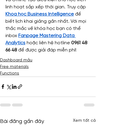
linh hoạt sắp xếp thời gian. Truy cập 
Khóa học Business Intelligence
 để 
biết lịch khai giảng gần nhất. Với mọi 
thắc mắc về khóa học bạn có thể 
inbox 
Fanpage Mastering Data 
Analytics
 hoặc liên hệ hotline 
0961 48 
66 48
 để được giải đáp miễn phí!
Dashboard mẫu
Free materials
Functions
Xem tất cả
Bài đăng gần đây