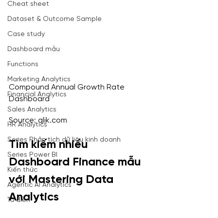
Cheat sheet
Dataset & Outcome Sample
Case study
Dashboard mẫu
Functions
Marketing Analytics
Compound Annual Growth Rate 
Financial Analytics
Dashboard
Sales Analytics
Source: 
qlik.com
HR Analytics
Series Phân tích dữ liệu kinh doanh
Tìm kiếm nhiều 
Series Power BI
Dashboard Finance mẫu 
Kiến thức
với Mastering Data 
Agentic AI Analytics
Analytics
Từ điển