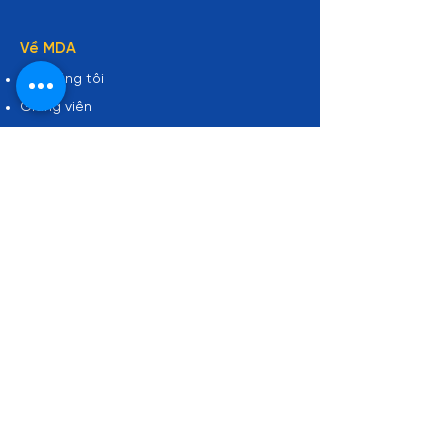
Về MDA
Về chúng tôi
Giảng viên
Đối tác
Cơ hội nghề nghiệp
Hợp tác tuyển dụng
Tin tức
Liên hệ
Thông tin liên hệ
Zalo: 0961 48 66 48
sales@mastering-da.com
Saigon Paragon Building - 3 Nguyễn
Lương Bằng, Phường Tân Mỹ, Ho Chi
Minh City, Vietnam