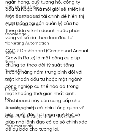
ngân hàng, quỹ tương hỗ, công ty 
Chia sẻ kiến thức
đầu tư hoặc nhà môi giới sẽ thiết kế 
Data Storytelling
một dashboard tài chính để hiển thị 
AUM (tổng tài sản quản lý) của họ 
Data Visualization
theo đơn vị kinh doanh hoặc phân 
Knowledge
vùng và số dư theo loại đầu tư.
Marketing Automation
CAGR Dashboard (Compound Annual 
News
Growth Rate) là một công cụ giúp 
None
chúng ta theo dõi tỷ suất tăng 
Power BI
trưởng hàng năm trung bình đối với 
một khoản đầu tư hoặc một ngành 
SQL
công nghiệp cụ thể nào đó trong 
Tin tức
một khoảng thời gian nhất định. 
Tool
Dashboard này còn cung cấp cho 
doanh nghiệp cái nhìn tổng quan về 
Uncategorized
hiệu suất đầu tư trong quá khứ và 
Series Video Git, Github – VS Code
giúp nhà lãnh đạo có cơ sở chính xác 
Free materials
để dự báo cho tương lai.