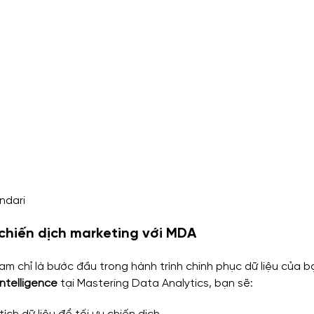
ndari
 chiến dịch marketing với MDA
m chỉ là bước đầu trong hành trình chinh phục dữ liệu của bạn
Intelligence
 tại Mastering Data Analytics, bạn sẽ: