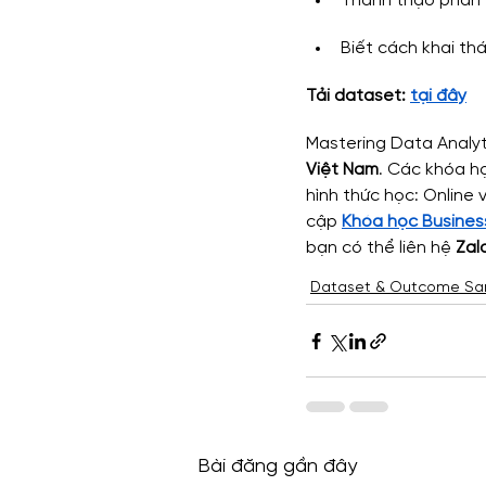
Thành thạo phân tí
Biết cách khai thá
Tải dataset:
tại đây
Mastering Data Analyti
Việt Nam
. Các khóa họ
hình thức học: Online v
cập 
Khóa học Business
bạn có thể liên hệ
 Zal
Dataset & Outcome Sa
Bài đăng gần đây