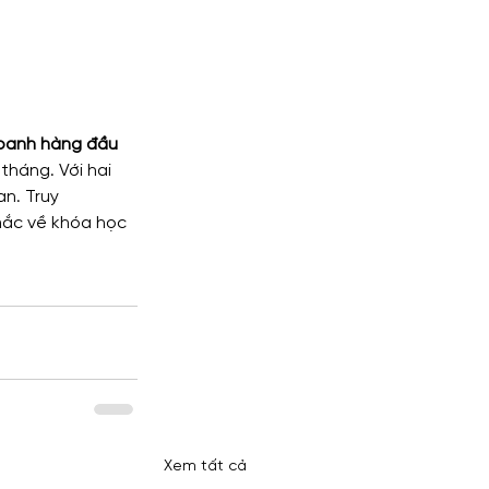
doanh hàng đầu 
tháng. Với hai 
an. Truy 
 mắc về khóa học 
Xem tất cả