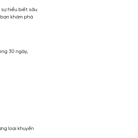
sự hiểu biết sâu 
p bạn khám phá 
lytics
òng 30 ngày, 
ng loại khuyến 