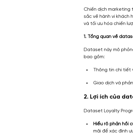
Chiến dịch marketing 
sắc về hành vi khách 
Functions
Marketing Anal
và tối ưu hóa chiến l
1. Tổng quan về datas
Series Phân tích dữ liệu kinh d
Dataset này mô phỏng 
bao gồm:
Thông tin chi tiế
Giao dịch và phản
2. Lợi ích của da
Dataset Loyalty Progr
Hiểu rõ phản hồi 
mãi để xác định ư