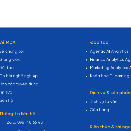
Transport & Shipping
Fina
Dataset - Khi dữ liệu
Repo
Logistics kể chuyện chiến
hay 
lược
Dash
Anal
Về MDA
Đào tạo
Về chúng tôi
Agentic AI Analytics
Giảng viên
Finance Analytics Age
Đối tác
Marketing Analytics A
Cơ hội nghề nghiệp
Khóa học E-learning
Hợp tác tuyển dụng
Tin tức
Dịch vụ & sản phẩ
Liên hệ
Dịch vụ tư vấn
Cửa hàng
Thông tin liên hệ
Zalo: 0961 48 66 48
Kiến thức & tài ngu