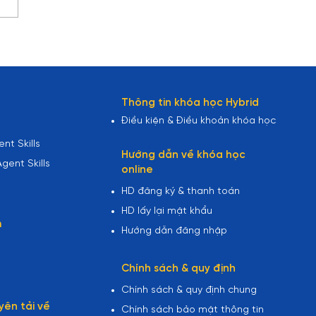
ncial Statements
rting - Bộ dữ liệu cực
để luyện Executive
board & Financial
ytics
Thông tin khóa học Hybrid
Điều kiện & Điều khoản khóa học
nt Skills
Hướng dẫn về khóa học
gent Skills
online
HD đăng ký & thanh toán
HD lấy lại mật khẩu
m
Hướng dẫn đăng nhập
Chính sách & quy định
Chính sách & quy định chung
yên tải về
Chính sách bảo mật thông tin