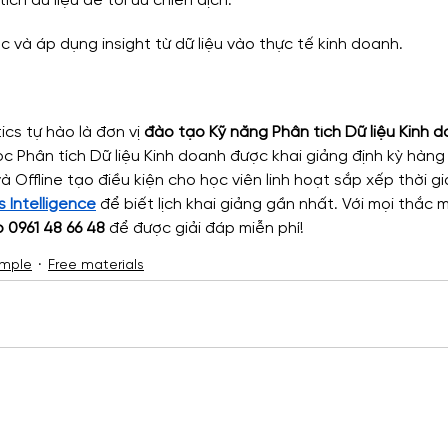
ch dữ liệu để tối ưu chiến dịch.
c và áp dụng insight từ dữ liệu vào thực tế kinh doanh.
cs tự hào là đơn vị 
đào tạo Kỹ năng Phân tích Dữ liệu Kinh 
c Phân tích Dữ liệu Kinh doanh được khai giảng định kỳ hàng 
à Offline tạo điều kiện cho học viên linh hoạt sắp xếp thời gi
 Intelligence
 để biết lịch khai giảng gần nhất. Với mọi thắc
o 0961 48 66 48
 để được giải đáp miễn phí!
mple
Free materials