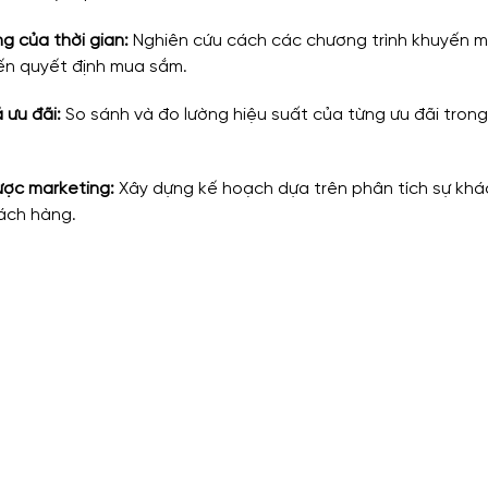
 của thời gian:
 Nghiên cứu cách các chương trình khuyến mãi
ến quyết định mua sắm.
 ưu đãi:
 So sánh và đo lường hiệu suất của từng ưu đãi trong
lược marketing:
 Xây dựng kế hoạch dựa trên phân tích sự khác
ách hàng.