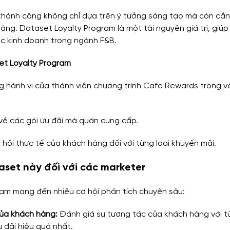
thành công không chỉ dựa trên ý tưởng sáng tạo mà còn cần 
hàng. Dataset Loyalty Program là một tài nguyên giá trị, giú
ytics
Financial Analytics
Sales Analytics
HR Ana
ược kinh doanh trong ngành F&B.
et Loyalty Program
oanh
hành vi của thành viên chương trình Cafe Rewards trong v
t về các gói ưu đãi mà quán cung cấp.
 hồi thực tế của khách hàng đối với từng loại khuyến mãi.
taset này đối với các marketer
am mang đến nhiều cơ hội phân tích chuyên sâu:
của khách hàng:
 Đánh giá sự tương tác của khách hàng với từ
u đãi hiệu quả nhất.