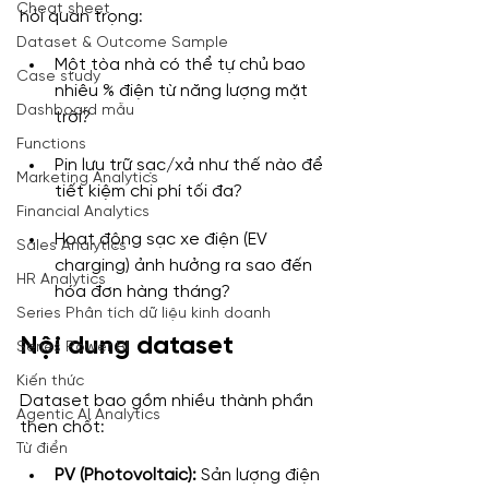
Cheat sheet
hỏi quan trọng:
Dataset & Outcome Sample
Một tòa nhà có thể tự chủ bao 
Case study
nhiêu % điện từ năng lượng mặt 
Dashboard mẫu
trời?
Functions
Pin lưu trữ sạc/xả như thế nào để 
Marketing Analytics
tiết kiệm chi phí tối đa?
Financial Analytics
Hoạt động sạc xe điện (EV 
Sales Analytics
charging) ảnh hưởng ra sao đến 
HR Analytics
hóa đơn hàng tháng?
Series Phân tích dữ liệu kinh doanh
Nội dung dataset
Series Power BI
Kiến thức
Dataset bao gồm nhiều thành phần 
Agentic AI Analytics
then chốt:
Từ điển
PV (Photovoltaic):
 Sản lượng điện 