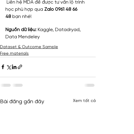
 Liên hệ MDA để được tư vấn lộ trình 
học phù hợp qua 
Zalo 0961 48 66 
48
 bạn nhé!
Nguồn dữ liệu: 
Kaggle, Datadryad, 
Data Mendeley
Dataset & Outcome Sample
Free materials
Xem tất cả
Bài đăng gần đây