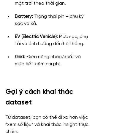
mặt trời theo thời gian.
Battery:
 Trạng thái pin – chu kỳ 
sạc và xả.
EV (Electric Vehicle):
 Mức sạc, phụ 
tải và ảnh hưởng đến hệ thống.
Grid:
 Điện năng nhập/xuất và 
mức tiết kiệm chi phí.
Gợi ý cách khai thác 
dataset
Từ dataset, bạn có thể đi xa hơn việc 
“xem số liệu” và khai thác insight thực 
chiến: