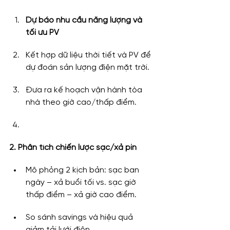
Dự báo nhu cầu năng lượng và 
tối ưu PV
Kết hợp dữ liệu thời tiết và PV để 
dự đoán sản lượng điện mặt trời.
Đưa ra kế hoạch vận hành tòa 
nhà theo giờ cao/thấp điểm.
2. Phân tích chiến lược sạc/xả pin
Mô phỏng 2 kịch bản: sạc ban 
ngày – xả buổi tối vs. sạc giờ 
thấp điểm – xả giờ cao điểm.
So sánh savings và hiệu quả 
giảm tải lưới điện.