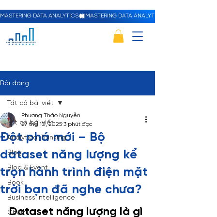
MASTERING DATA ANALYTICS
Bài đăng
Tất cả bài viết
Phương Thảo Nguyễn
Tất cả bài viết
27 thg 10, 2025
3 phút đọc
Đột phá mới – Bộ
Analytical Thinking
dataset năng lượng kể
Blog
Blog & Event
trọn hành trình điện mặt
Book
trời bạn đã nghe chưa?
Business Intelligence
Dataset năng lượng là gì 
Chart