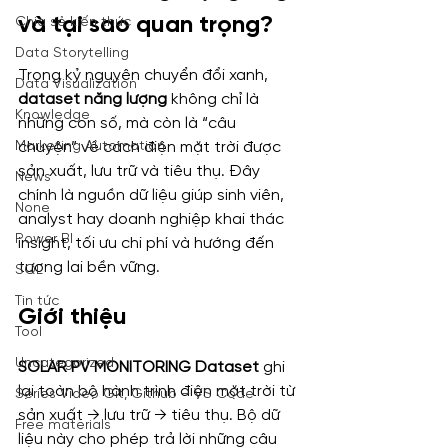
và tại sao quan trọng?
Chia sẻ kiến thức
Data Storytelling
Trong kỷ nguyên chuyển đổi xanh, 
Data Visualization
dataset năng lượng
 không chỉ là 
Knowledge
những con số, mà còn là “câu 
Marketing Automation
chuyện” về cách điện mặt trời được 
sản xuất, lưu trữ và tiêu thụ. Đây 
News
chính là nguồn dữ liệu giúp sinh viên, 
None
analyst hay doanh nghiệp khai thác 
Power BI
insight, tối ưu chi phí và hướng đến 
tương lai bền vững.
SQL
Tin tức
Giới thiệu
Tool
Uncategorized
SOLAR PV MONITORING Dataset
 ghi 
lại toàn bộ hành trình điện mặt trời từ 
Series Video Git, Github – VS Code
sản xuất → lưu trữ → tiêu thụ. Bộ dữ 
Free materials
liệu này cho phép trả lời những câu 