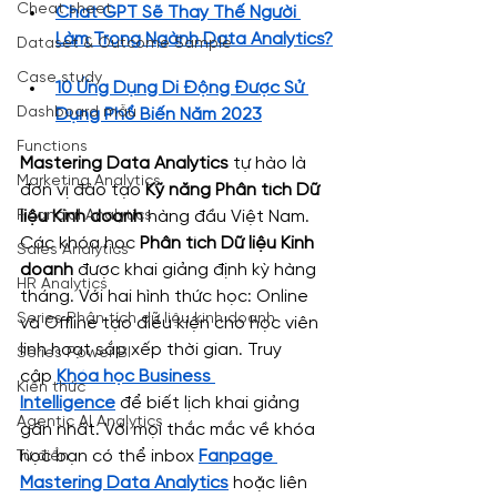
Cheat sheet
Chat GPT Sẽ Thay Thế Người 
Làm Trong Ngành Data Analytics?
Dataset & Outcome Sample
Case study
10 Ứng Dụng Di Động Được Sử 
Dashboard mẫu
Dụng Phổ Biến Năm 2023
Functions
Mastering Data Analytics
 tự hào là 
Marketing Analytics
đơn vị đào tạo
 Kỹ năng Phân tích Dữ 
Financial Analytics
liệu Kinh doanh
 hàng đầu Việt Nam. 
Các khóa học 
Phân tích Dữ liệu Kinh 
Sales Analytics
doanh
 được khai giảng định kỳ hàng 
HR Analytics
tháng. Với hai hình thức học: Online 
Series Phân tích dữ liệu kinh doanh
và Offline tạo điều kiện cho học viên 
linh hoạt sắp xếp thời gian. Truy 
Series Power BI
cập 
Khóa học Business 
Kiến thức
Intelligence
 để biết lịch khai giảng 
Agentic AI Analytics
gần nhất. Với mọi thắc mắc về khóa 
học bạn có thể inbox 
Fanpage 
Từ điển
Mastering Data Analytics
 hoặc liên 