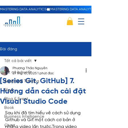
MASTERING DATA ANALYTICS
Bài đăng
Tất cả bài viết
Phương Thảo Nguyễn
Tất cả bài viết
27 thg 10, 2025
1 phút đọc
[Series Git, GitHub] 7.
Analytical Thinking
Hướng dẫn cách cài đặt
Blog
Blog & Event
Visual Studio Code
Book
Sau khi đã tìm hiểu về cách sử dụng 
Business Intelligence
Github và Git một cách cơ bản ở 
Chart
những video lần trước.Trong video 