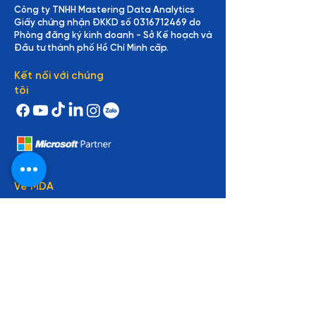
Công ty TNHH Mastering Data Analytics
Giấy chứng nhận ĐKKD số
0316712469
do
Phòng đăng ký kinh doanh - Sở Kế hoạch và
Đầu tư thành phố Hồ Chí Minh cấp.
Kết nối với chúng
tôi
Về MDA
Về chúng tôi
Giảng viên
Đối tác
Cơ hội nghề nghiệp
Hợp tác tuyển dụng
Tin tức