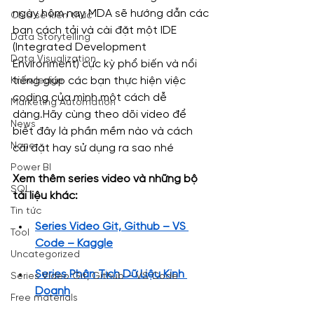
ngày hôm nay MDA sẽ hướng dẫn các 
Chia sẻ kiến thức
bạn cách tải và cài đặt một IDE 
Data Storytelling
(Integrated Development 
Data Visualization
Environment) cực kỳ phổ biến và nổi 
tiếng giúp các bạn thực hiện việc 
Knowledge
coding của mình một cách dễ 
Marketing Automation
dàng.Hãy cùng theo dõi video để 
News
biết đây là phần mềm nào và cách 
None
cài đặt hay sử dụng ra sao nhé
Power BI
Xem thêm series video và những bộ 
SQL
tài liệu khác:
Tin tức
Series Video Git, Github – VS 
Tool
Code – Kaggle
Uncategorized
Series Phân Tích Dữ Liệu Kinh 
Series Video Git, Github – VS Code
Doanh
Free materials