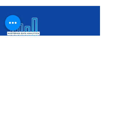
Công ty TNHH Mastering Data Analytics
Giấy chứng nhận ĐKKD số
0316712469
do
Phòng đăng ký kinh doanh - Sở Kế hoạch và
Đầu tư thành phố Hồ Chí Minh cấp.
Kết nối với chúng
tôi
Về MDA
Về chúng tôi