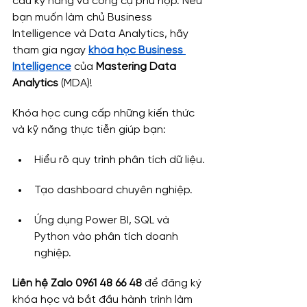
cầu kỹ năng và công cụ phù hợp. Nếu 
bạn muốn làm chủ Business 
Intelligence và Data Analytics, hãy 
tham gia ngay 
khóa học Business 
Intelligence
 của 
Mastering Data 
Analytics
 (MDA)!
Khóa học cung cấp những kiến thức 
và kỹ năng thực tiễn giúp bạn:
Hiểu rõ quy trình phân tích dữ liệu.
Tạo dashboard chuyên nghiệp.
Ứng dụng Power BI, SQL và 
Python vào phân tích doanh 
nghiệp.
Liên hệ Zalo 0961 48 66 48 
để đăng ký 
khóa học và bắt đầu hành trình làm 