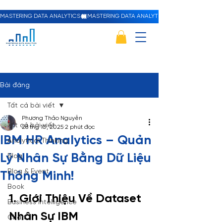
MASTERING DATA ANALYTICS
Bài đăng
Tất cả bài viết
Phương Thảo Nguyễn
Tất cả bài viết
28 thg 10, 2025
2 phút đọc
IBM HR Analytics – Quản
Analytical Thinking
Lý Nhân Sự Bằng Dữ Liệu
Blog
Blog & Event
Thông Minh!
Book
1. Giới Thiệu Về Dataset 
Business Intelligence
Nhân Sự IBM
Chart