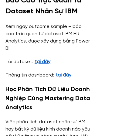
Báo Cáo Trực Quan Từ 
Dataset Nhân Sự IBM
Xem ngay outcome sample – báo 
cáo trực quan từ dataset IBM HR 
Analytics, được xây dựng bằng Power 
BI:
Tải dataset: 
tại đây
Thông tin dashboard: 
tại đây
Học Phân Tích Dữ Liệu Doanh 
Nghiệp Cùng Mastering Data 
Analytics
Việc phân tích dataset nhân sự IBM 
hay bất kỳ dữ liệu kinh doanh nào yêu 