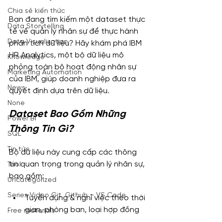
Chia sẻ kiến thức
Bạn đang tìm kiếm một dataset thực 
Data Storytelling
tế về quản lý nhân sự để thực hành 
Data Visualization
phân tích dữ liệu? Hãy khám phá IBM 
HR Analytics, một bộ dữ liệu mô 
Knowledge
phỏng toàn bộ hoạt động nhân sự 
Marketing Automation
của IBM, giúp doanh nghiệp đưa ra 
News
quyết định dựa trên dữ liệu.
None
Dataset Bao Gồm Những 
Power BI
Thông Tin Gì?
SQL
Tin tức
Bộ dữ liệu này cung cấp các thông 
tin quan trọng trong quản lý nhân sự, 
Tool
bao gồm:
Uncategorized
Series Video Git, Github – VS Code
Tuyển dụng & nghỉ việc theo thời 
gian, phòng ban, loại hợp đồng
Free materials