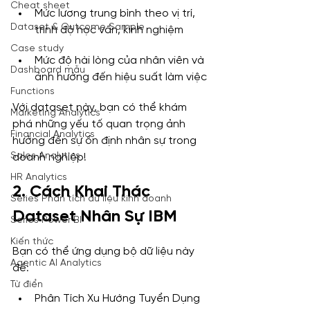
Cheat sheet
Mức lương trung bình theo vị trí, 
Dataset & Outcome Sample
trình độ học vấn, kinh nghiệm
Case study
Mức độ hài lòng của nhân viên và 
Dashboard mẫu
ảnh hưởng đến hiệu suất làm việc
Functions
Với dataset này, bạn có thể khám 
Marketing Analytics
phá những yếu tố quan trọng ảnh 
Financial Analytics
hưởng đến sự ổn định nhân sự trong 
Sales Analytics
doanh nghiệp!
HR Analytics
2. Cách Khai Thác 
Series Phân tích dữ liệu kinh doanh
Dataset Nhân Sự IBM
Series Power BI
Kiến thức
Bạn có thể ứng dụng bộ dữ liệu này 
Agentic AI Analytics
để:
Từ điển
Phân Tích Xu Hướng Tuyển Dụng 