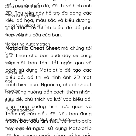
để tạo các biểu đồ, đồ thị và hình ảnh 
Chia sẻ kiến thức
2D. Thư viện này hỗ trợ đa dạng các 
Data Storytelling
kiểu đồ họa, màu sắc và kiểu đường, 
Data Visualization
giúp bạn tùy chỉnh biểu đồ để phù 
hợp với nhu cầu của bạn.
Knowledge
Marketing Automation
Matplotlib Cheat Sheet
 mà chúng tôi 
News
giới thiệu cho bạn dưới đây sẽ cung 
cấp một bản tóm tắt ngắn gọn về 
None
cách sử dụng Matplotlib để tạo các 
Power BI
biểu đồ, đồ thị và hình ảnh 2D một 
SQL
cách hiệu quả. Ngoài ra, cheat sheet 
Tin tức
này cũng hướng dẫn cách thêm nhãn, 
tiêu đề, chú thích và lưới vào biểu đồ, 
Tool
giúp tăng cường tính trực quan và 
Uncategorized
thẩm mỹ của biểu đồ. Nếu bạn đang 
Series Video Git, Github – VS Code
muốn bắt đầu tìm hiểu về Matplotlib 
hay bạn là người sử dụng Matplotlib 
Free materials
đã lâu nhưng muốn củng cố lại kiến 