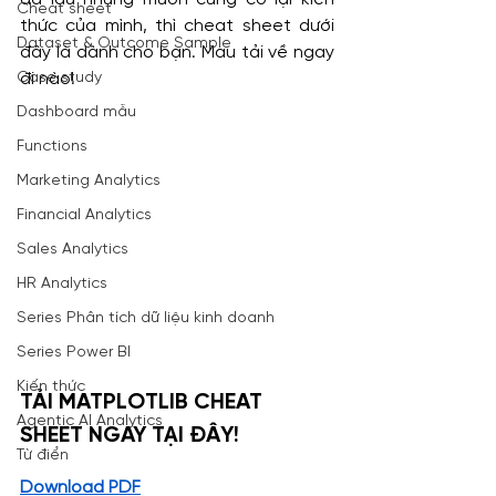
Cheat sheet
thức của mình, thì cheat sheet dưới 
Dataset & Outcome Sample
đây là dành cho bạn. Mau tải về ngay 
Case study
đi nào!
Dashboard mẫu
Functions
Marketing Analytics
Financial Analytics
Sales Analytics
HR Analytics
Series Phân tích dữ liệu kinh doanh
Series Power BI
Kiến thức
TẢI MATPLOTLIB CHEAT 
Agentic AI Analytics
SHEET NGAY TẠI ĐÂY!
Từ điển
Download PDF