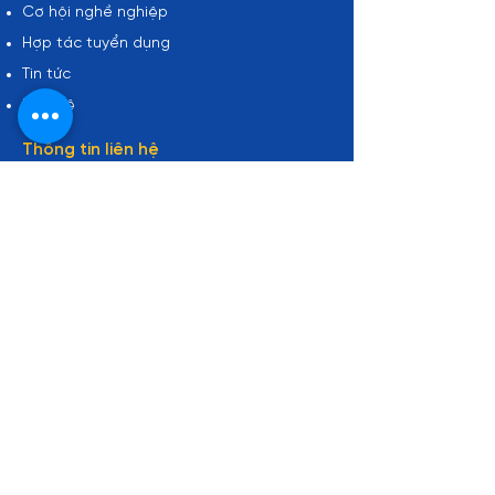
Cơ hội nghề nghiệp
Hợp tác tuyển dụng
Tin tức
Liên hệ
Thông tin liên hệ
Zalo: 0961 48 66 48
sales@mastering-da.com
Saigon Paragon Building - 3 Nguyễn
Lương Bằng, Phường Tân Mỹ, Ho Chi
Minh City, Vietnam
Đào tạo
Agentic AI Analytics
Finance Analytics Agent Skills
Marketing Analytics Agent Skills
Khóa học E-learning