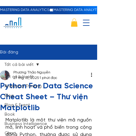
MASTERING DATA ANALYTICS
Bài đăng
Tất cả bài viết
Phương Thảo Nguyễn
Tất cả bài viết
27 thg 10, 2025
1 phút đọc
Python For Data Science
Analytical Thinking
Cheat Sheet – Thư viện
Blog
Blog & Event
Matplotlib
Book
Matplotlib là một thư viện mã nguồn 
Business Intelligence
mở, linh hoạt và phổ biến trong cộng 
Chart
đồng Python, thường được sử dụng 