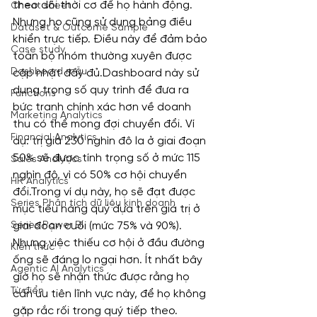
theo dõi thời cơ để họ hành động. 
Cheat sheet
Nhưng họ cũng sử dụng bảng điều 
Dataset & Outcome Sample
khiển trực tiếp. Điều này để đảm bảo 
Case study
toàn bộ nhóm thường xuyên được 
Dashboard mẫu
cập nhật đầy đủ.Dashboard này sử 
dụng trọng số quy trình để đưa ra 
Functions
bức tranh chính xác hơn về doanh 
Marketing Analytics
thu có thể mong đợi chuyển đổi. Ví 
Financial Analytics
dụ: trị giá 230 nghìn đô la ở giai đoạn 
50% sẽ được tính trọng số ở mức 115 
Sales Analytics
nghìn đô, vì có 50% cơ hội chuyển 
HR Analytics
đổi.Trong ví dụ này, họ sẽ đạt được 
Series Phân tích dữ liệu kinh doanh
mục tiêu hàng quý dựa trên giá trị ở 
Series Power BI
giai đoạn cuối (mức 75% và 90%). 
Nhưng việc thiếu cơ hội ở đầu đường 
Kiến thức
ống sẽ đáng lo ngại hơn. Ít nhất bây 
Agentic AI Analytics
giờ họ sẽ nhận thức được rằng họ 
Từ điển
cần ưu tiên lĩnh vực này, để họ không 
gặp rắc rối trong quý tiếp theo.