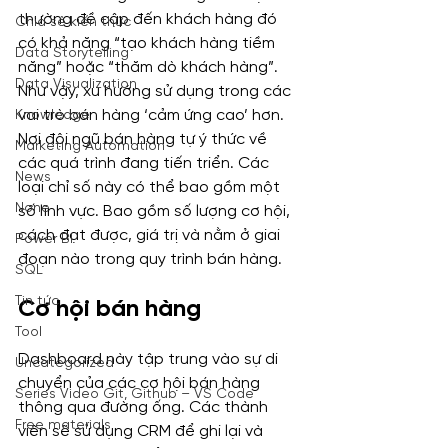
thường đề cập đến khách hàng đó 
Chia sẻ kiến thức
có khả năng “tạo khách hàng tiềm 
Data Storytelling
năng” hoặc “thăm dò khách hàng”. 
Data Visualization
Như vậy, xu hướng sử dụng trong các 
vai trò bán hàng ‘cảm ứng cao’ hơn. 
Knowledge
Nơi đội ngũ bán hàng tự ý thức về 
Marketing Automation
các quá trình đang tiến triển. Các 
News
loại chỉ số này có thể bao gồm một 
None
số lĩnh vực. Bao gồm số lượng cơ hội, 
cách đạt được, giá trị và nằm ở giai 
Power BI
đoạn nào trong quy trình bán hàng.
SQL
Tin tức
Cơ hội bán hàng
Tool
Dashboard này tập trung vào sự di 
Uncategorized
chuyển của các cơ hội bán hàng 
Series Video Git, Github – VS Code
thông qua đường ống. Các thành 
Free materials
viên sẽ sử dụng CRM để ghi lại và 