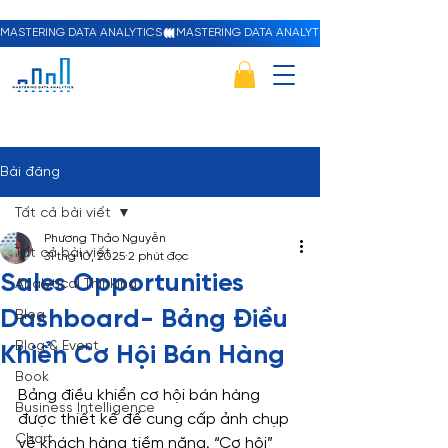
MASTERING DATA ANALYTICS
Bài đăng
Tất cả bài viết
Phương Thảo Nguyễn
Tất cả bài viết
31 thg 10, 2025
2 phút đọc
Sales Opportunities
Analytical Thinking
Dashboard- Bảng Điều
Blog
Blog & Event
Khiển Cơ Hội Bán Hàng
Book
Bảng điều khiển cơ hội bán hàng 
Business Intelligence
được thiết kế để cung cấp ảnh chụp 
Chart
về khách hàng tiềm năng. “Cơ hội” 