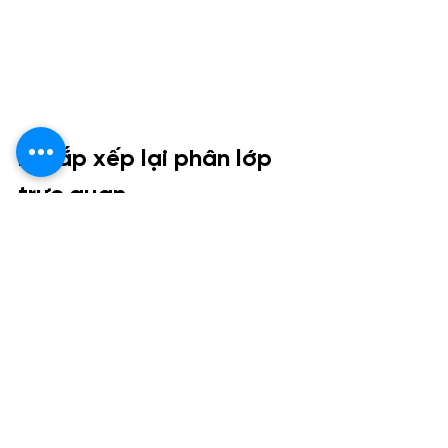
2. Sắp xếp lại phân lớp 
trực quan
Sau khi bố trí hình ảnh trên canvas bố 
cục di động, hãy sử dụng ngăn chọn 
để thay đổi thứ tự phân lớp của hình 
ảnh trên canvas nếu cần.
2.1. Sử dụng ngăn lựa chọn 
để sắp xếp lại các lớp trực 
quan trong Power BI Desktop