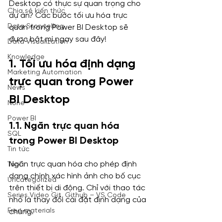
Desktop có thực sự quan trọng cho 
Chia sẻ kiến thức
dự án? Các bước tối ưu hóa trực 
Data Storytelling
quan trong Power BI Desktop sẽ 
được bật mí ngay sau đây!
Data Visualization
Knowledge
1. Tối ưu hóa định dạng 
Marketing Automation
trực quan trong Power 
News
BI Desktop
None
Power BI
1.1. Ngăn trực quan hóa 
SQL
trong Power BI Desktop
Tin tức
Ngăn trực quan hóa cho phép định 
Tool
dạng chính xác hình ảnh cho bố cục 
Uncategorized
trên thiết bị di động. Chỉ với thao tác 
Series Video Git, Github – VS Code
nhỏ là thay đổi cài đặt định dạng của 
Free materials
chúng.