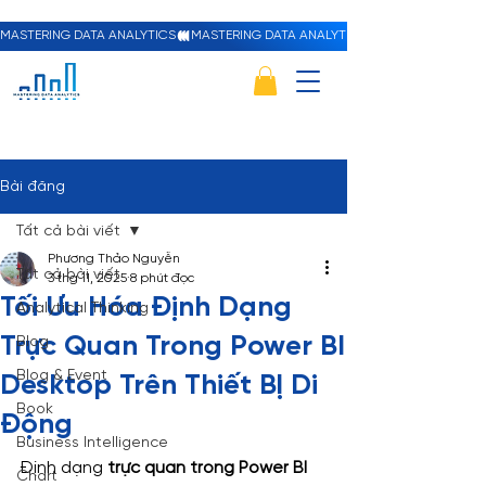
MASTERING DATA ANALYTICS
Bài đăng
Tất cả bài viết
Phương Thảo Nguyễn
Tất cả bài viết
3 thg 11, 2025
8 phút đọc
Tối Ưu Hóa Định Dạng
Analytical Thinking
Trực Quan Trong Power BI
Blog
Blog & Event
Desktop Trên Thiết BỊ Di
Book
Động
Business Intelligence
Định dạng 
trực quan trong Power BI 
Chart