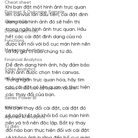
Cheat sheet
Khi bạn đặt một hình ảnh trực quan 
Dataset & Outcome Sample
lên canvas lần đầu tiên, cài đặt định 
Case study
dạng của hình ảnh đó sẽ hiển thị 
trong ngăn hình ảnh trực quan. Hầu 
Dashboard mẫu
hết các cài đặt định dạng của nó 
Functions
được kết nối với bố cục màn hình nền 
Marketing Analytics
và lấy giá trị của chúng từ đó.
Financial Analytics
Để định dạng hình ảnh, hãy đảm bảo 
Sales Analytics
hình ảnh được chọn trên canvas. 
HR Analytics
Trong ngăn trực quan hóa, hãy tìm 
các cài đặt có liên quan và thực hiện 
Series Phân tích dữ liệu kinh doanh
các thay đổi của bạn.
Series Power BI
Kiến thức
Khi bạn thay đổi cài đặt, cài đặt đó 
sẽ ngắt kết nối khỏi bố cục màn hình 
Agentic AI Analytics
nền và trở nên độc lập. Bất kỳ thay 
Từ điển
đổi nào bạn thực hiện đối với cài đặt 
sẽ không ảnh hưởng đến bố cục màn 