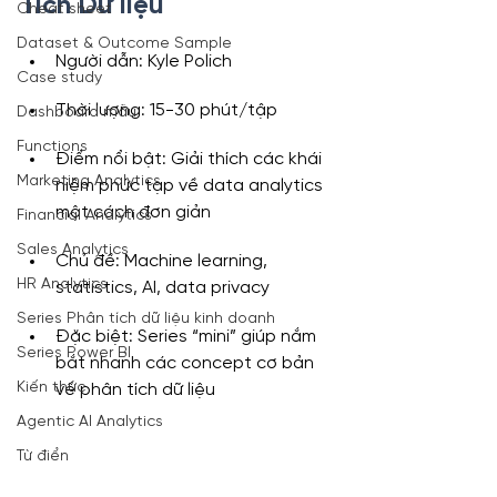
Tích Dữ liệu
Cheat sheet
Dataset & Outcome Sample
Người dẫn: Kyle Polich
Case study
Thời lượng: 15-30 phút/tập
Dashboard mẫu
Functions
Điểm nổi bật: Giải thích các khái 
Marketing Analytics
niệm phức tạp về data analytics 
một cách đơn giản
Financial Analytics
Sales Analytics
Chủ đề: Machine learning, 
HR Analytics
statistics, AI, data privacy
Series Phân tích dữ liệu kinh doanh
Đặc biệt: Series “mini” giúp nắm 
Series Power BI
bắt nhanh các concept cơ bản 
Kiến thức
về phân tích dữ liệu
Agentic AI Analytics
Từ điển