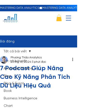
MASTERING DATA ANALYTICS
Bài đăng
Tất cả bài viết
Phương Thảo Analytics
Tất cả bài viết
23 thg 10, 2024
3 phút đọc
7 Podcast Giúp Nâng
Analytical Thinking
Cao Kỹ Năng Phân Tích
Blog
Blog & Event
Dữ Liệu Hiệu Quả
Book
Business Intelligence
Chart