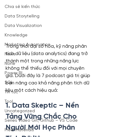
Chia sẻ kiến thức
Data Storytelling
Data Visualization
Knowledge
Marketing Automation
Trong thời đại số hóa, kỹ năng phân 
tích dữ liệu (data analytics) đang trở 
News
thành một trong những năng lực 
None
không thể thiếu đối với mọi chuyên 
Power BI
gia. Dưới đây là 7 podcast giá trị giúp 
bạn nâng cao khả năng phân tích dữ 
SQL
liệu một cách hiệu quả:
Tin tức
Tool
1. Data Skeptic – Nền 
Uncategorized
Tảng Vững Chắc Cho 
Series Video Git, Github – VS Code
Người Mới Học Phân 
Free materials