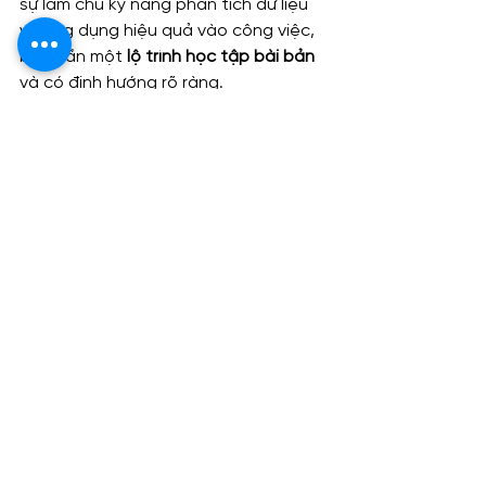
sự làm chủ kỹ năng phân tích dữ liệu 
và ứng dụng hiệu quả vào công việc, 
bạn cần một 
lộ trình học tập bài bản
và có định hướng rõ ràng.
Đừng để cơ hội trở thành chuyên gia 
phân tích dữ liệu trôi qua! Đăng ký 
ngay hôm nay tại 
đây
 hoặc liên hệ 
Zalo 0961 48 66 48
 để được tư vấn chi 
tiết.
Blog
Blog & Event
Xem tất cả
Bài đăng gần đây