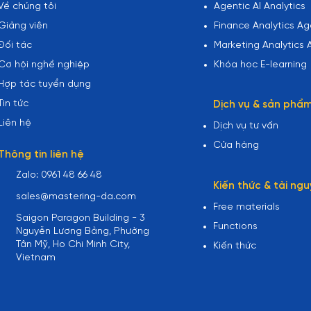
Về chúng tôi
Agentic AI Analytics
Giảng viên
Finance Analytics Age
Đối tác
Marketing Analytics A
Cơ hội nghề nghiệp
Khóa học E-learning
Hợp tác tuyển dụng
Tin tức
Dịch vụ & sản phẩ
Liên hệ
Dịch vụ tư vấn
Cửa hàng
Thông tin liên hệ
Zalo: 0961 48 66 48
Kiến thức & tài ngu
sales@mastering-da.com
Free materials
Saigon Paragon Building - 3
Functions
Nguyễn Lương Bằng, Phường
Tân Mỹ, Ho Chi Minh City,
Kiến thức
Vietnam