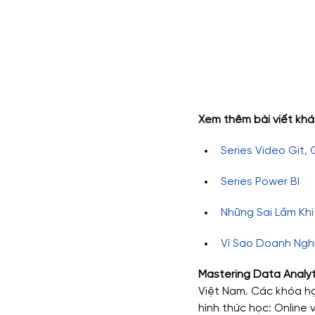
Xem thêm bài viết khá
Series Video Git,
Series Power BI
Những Sai Lầm Khi
Vì Sao Doanh Nghi
Mastering Data Analyt
Việt Nam. Các khóa học
hình thức học: Online v