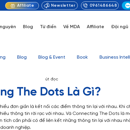
Newsletter
0961486648
Affiliate
 nguyên
Blog
Từ điển
Về MDA
Affiliate
Đội ngũ
ing
Blog
Blog & Event
Book
Business Intel
ytics
27 thg 7, 2023
2 phút đọc
orytelling
Data Visualization
Knowledge
Marke
ng The Dots Là Gì?
Tin tức
Tool
Uncategorized
Series Video G
ểu đơn giản là kết nối các điểm thông tin lại với nhau. Khi 
 nhiều thông tin rời rạc với nhau. Và Connecting The Dots là 
tích cần phải có để liên kết những thông tin lại với nhau nh
et
Dataset & Outcome Sample
Case study
D
 doanh nghiệp.