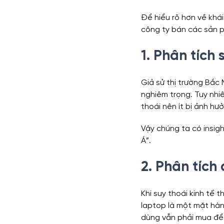
Để hiểu rõ hơn về khá
công ty bán các sản 
Functions
Marketing Anal
1. Phân tích 
Series Phân tích dữ liệu kinh d
Giả sử thị trường Bắc 
nghiêm trọng. Tuy nhiê
thoái nên ít bị ảnh hư
Vậy chúng ta có insigh
Á”.
2. Phân tíc
Khi suy thoái kinh tế 
laptop là một mặt hàn
dùng vẫn phải mua để 