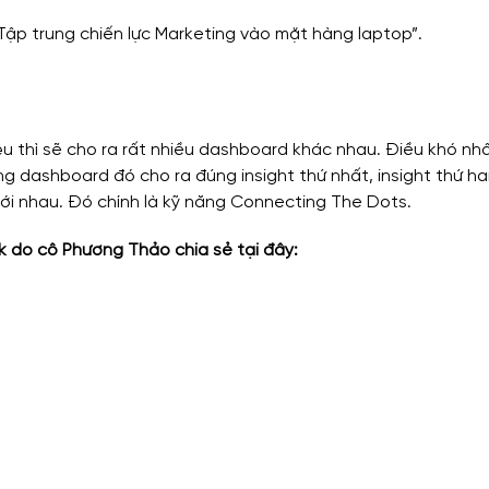
 “Tập trung chiến lực Marketing vào mặt hàng laptop”.
iệu thì sẽ cho ra rất nhiều dashboard khác nhau. Điều khó nhấ
g dashboard đó cho ra đúng insight thứ nhất, insight thứ hai
 với nhau. Đó chính là kỹ năng Connecting The Dots.
 do cô Phương Thảo chia sẻ tại đây: