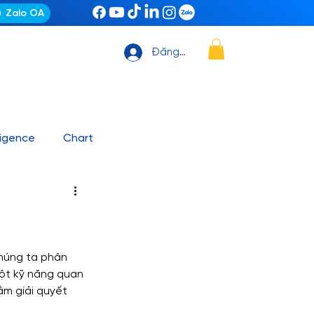
Zalo OA
Đăng nhập
ligence
Chart
ting Automation
News
it, Github – VS Code
chúng ta phân 
một kỹ năng quan 
ằm giải quyết 
ashboard mẫu