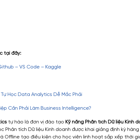
c tại đây:
 Github – VS Code – Kaggle
 Tự Học Data Analytics Dễ Mắc Phải
ệp Cần Phải Làm Business Intelligence?
ics
 tự hào là đơn vị đào tạo
 Kỹ năng Phân tích Dữ liệu Kinh 
 Phân tích Dữ liệu Kinh doanh được khai giảng định kỳ hàng 
à Offline tạo điều kiện cho học viên linh hoạt sắp xếp thời gi