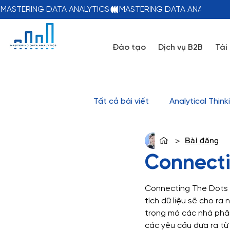
MASTERING DATA ANALYTICS
Đào tạo
Dịch vụ B2B
Tài
Tất cả bài viết
Analytical Think
>
Bài đăng
Phương Thảo Anal
Chia sẻ kiến thức
Data St
Connecti
None
Power BI
SQL
Connecting The Dots hi
tích dữ liệu sẽ cho ra
trọng mà các nhà phân 
Free materials
Cheat she
các yêu cầu đưa ra từ