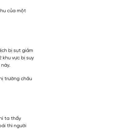
thu của một 
lytics
ịch bị sụt giảm 
 khu vực bị suy 
 này.
hị trường châu 
hì ta thấy 
i thì người 