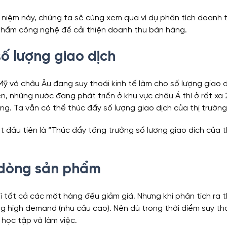
i niệm này, chúng ta sẽ cùng xem qua ví dụ phân tích doanh 
phẩm công nghệ để cải thiện doanh thu bán hàng.
ytics
Financial Analytics
Sales Analytics
HR Ana
số lượng giao dịch
oanh
Mỹ và châu Âu đang suy thoái kinh tế làm cho số lượng giao d
n, những nước đang phát triển ở khu vực châu Á thì ở rất xa 2
ởng. Ta vẫn có thể thúc đẩy số lượng giao dịch của thị trường
t đầu tiên là “Thúc đẩy tăng trưởng số lượng giao dịch của t
h dòng sản phẩm
thì tất cả các mặt hàng đều giảm giá. Nhưng khi phân tích ra t
g high demand (nhu cầu cao). Nên dù trong thời điểm suy thoá
học tập và làm việc.