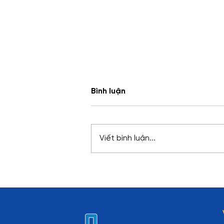
Bình luận
Viết bình luận...
Database là gì? Cơ sở dữ
liệu từ A đến Z cho người
mới