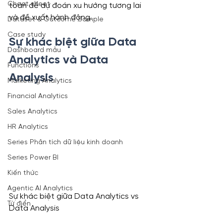
Cheat sheet
toán để dự đoán xu hướng tương lai 
và đề xuất hành động.
Dataset & Outcome Sample
Case study
Sự khác biệt giữa Data 
Dashboard mẫu
Analytics và Data 
Functions
Analysis
Marketing Analytics
Financial Analytics
Sales Analytics
HR Analytics
Series Phân tích dữ liệu kinh doanh
Series Power BI
Kiến thức
Agentic AI Analytics
Sự khác biệt giữa Data Analytics vs 
Từ điển
Data Analysis