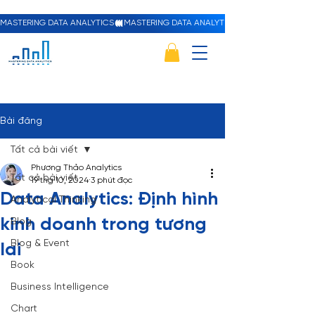
MASTERING DATA ANALYTICS
Bài đăng
Tất cả bài viết
Phương Thảo Analytics
Tất cả bài viết
19 thg 10, 2024
3 phút đọc
Data Analytics: Định hình
Analytical Thinking
kinh doanh trong tương
Blog
Blog & Event
lai
Book
Business Intelligence
Chart