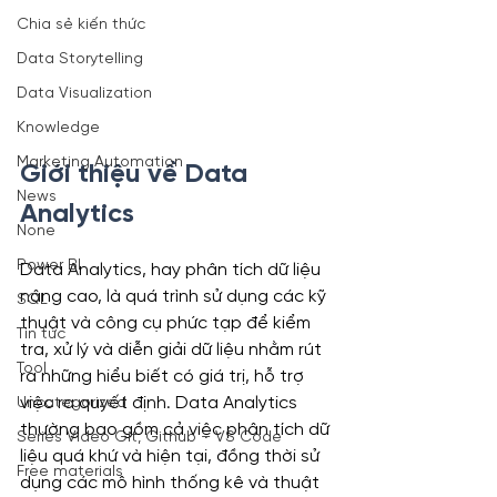
Chia sẻ kiến thức
Data Storytelling
Data Visualization
Knowledge
Marketing Automation
Giới thiệu về Data 
News
Analytics
None
Power BI
Data Analytics, hay phân tích dữ liệu 
nâng cao, là quá trình sử dụng các kỹ 
SQL
thuật và công cụ phức tạp để kiểm 
Tin tức
tra, xử lý và diễn giải dữ liệu nhằm rút 
Tool
ra những hiểu biết có giá trị, hỗ trợ 
việc ra quyết định. Data Analytics 
Uncategorized
thường bao gồm cả việc phân tích dữ 
Series Video Git, Github – VS Code
liệu quá khứ và hiện tại, đồng thời sử 
Free materials
dụng các mô hình thống kê và thuật 