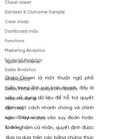
Cheat sheet
Dataset & Outcome Sample
Case study
Dashboard mẫu
Functions
Marketing Analytics
Financial Analytics
Nguồn ảnh: internet
Sales Analytics
Data Driven là một thuật ngữ phổ 
HR Analytics
biến trong lĩnh vực kinh doanh, đây là 
Series Phân tích dữ liệu kinh doanh
việc sử dụng dữ liệu để hỗ trợ quyết 
Series Power BI
định một cách nhanh chóng và chính 
Kiến thức
xác. Thay vì dựa vào suy đoán hoặc 
Agentic AI Analytics
kinh nghiệm cá nhân, quyết định được 
Từ điển
đưa ra dựa trên các bằng chứng thực 