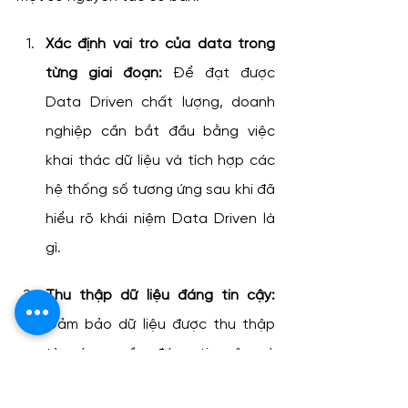
Xác định vai trò của data trong 
từng giai đoạn:
 Để đạt được 
Data Driven chất lượng, doanh 
nghiệp cần bắt đầu bằng việc 
khai thác dữ liệu và tích hợp các 
hệ thống số tương ứng sau khi đã 
hiểu rõ khái niệm Data Driven là 
gì.
Thu thập dữ liệu đáng tin cậy:
Đảm bảo dữ liệu được thu thập 
từ các nguồn đáng tin cậy và 
được xử lý một cách chính xác để 