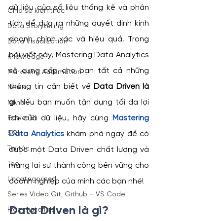
dữ liệu của số liệu thống kê và phân 
Chia sẻ kiến thức
tích để đưa ra những quyết định kinh 
Data Storytelling
doanh chính xác và hiệu quả. Trong 
Data Visualization
bài viết này, Mastering Data Analytics 
Knowledge
sẽ cung cấp cho bạn tất cả những 
Marketing Automation
thông tin cần biết về 
Data Driven là 
News
gì
. Nếu bạn muốn tận dụng tối đa lợi 
None
ích của dữ liệu, hãy cùng 
Mastering 
Power BI
SQL
Data Analytics
 khám phá ngay để có 
Tin tức
được một Data Driven chất lượng và 
Tool
mang lại sự thành công bền vững cho 
Uncategorized
doanh nghiệp của mình các bạn nhé!
Series Video Git, Github – VS Code
Data Driven là gì?
Free materials