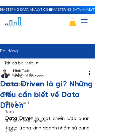
MASTERING DATA ANALYTICS
Bài đăng
Tất cả bài viết
Minh Tuấn
Tất cả bài viết
31 thg 5
8 phút đọc
Data Driven là gì? Những
Analytical Thinking
điều cần biết về Data
Blog
Blog & Event
Driven
Book
Data Driven
 là một chiến lược quan 
Business Intelligence
trọng trong kinh doanh nhằm sử dụng 
Chart