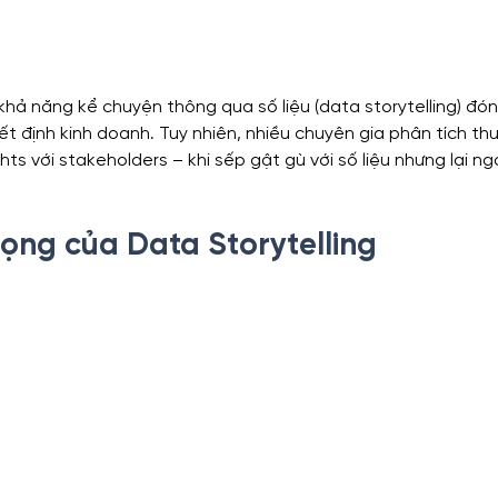
, khả năng kể chuyện thông qua số liệu (data storytelling) đón
ết định kinh doanh. Tuy nhiên, nhiều chuyên gia phân tích t
ghts với stakeholders – khi sếp gật gù với số liệu nhưng lại n
ọng của Data Storytelling