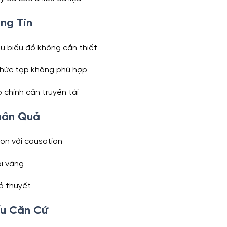
ng Tin
ều biểu đồ không cần thiết
phức tạp không phù hợp
 chính cần truyền tải
Nhân Quả
ion với causation
ội vàng
iả thuyết
ếu Căn Cứ