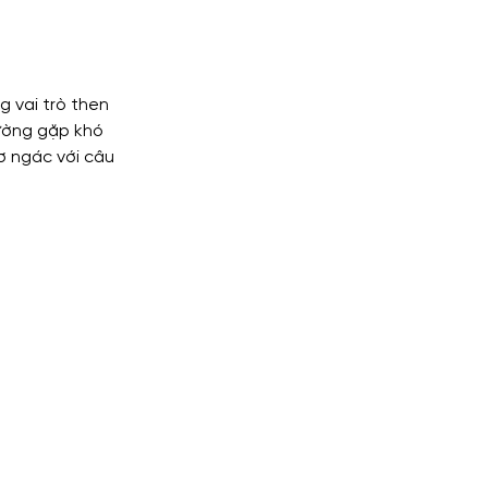
g vai trò then 
hường gặp khó 
gơ ngác với câu 