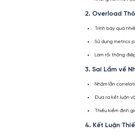
2. Overload Thô
Trình bày quá nhi
Sử dụng metrics 
Làm rối thông điệp
3. Sai Lầm về 
Nhầm lẫn correlat
Đưa ra kết luận v
Thiếu kiểm định g
4. Kết Luận Thi