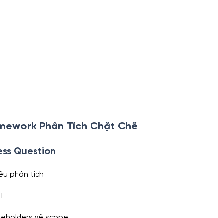
amework Phân Tích Chặt Chẽ
ess Question
iêu phân tích
RT
keholders về scope