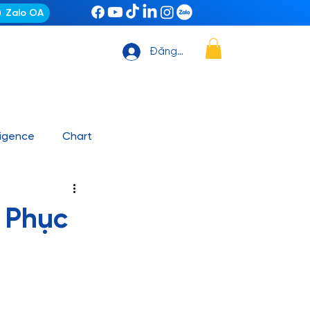
Zalo OA
Đăng nhập
ligence
Chart
ting Automation
News
c Phục
it, Github – VS Code
ashboard mẫu