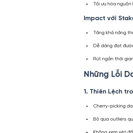
Tối ưu hóa nguồn 
Impact với Stak
Tăng khả năng th
Dễ dàng đạt đượ
Rút ngắn thời gia
Những Lỗi D
1. Thiên Lệch t
Cherry-picking dat
Bỏ qua outliers q
Không xem xét đầy