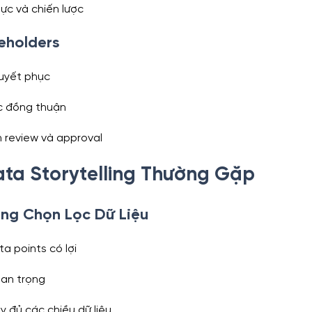
lực và chiến lược
eholders
uyết phục
c đồng thuận
n review và approval
ata Storytelling Thường Gặp
rong Chọn Lọc Dữ Liệu
a points có lợi
uan trọng
 đủ các chiều dữ liệu