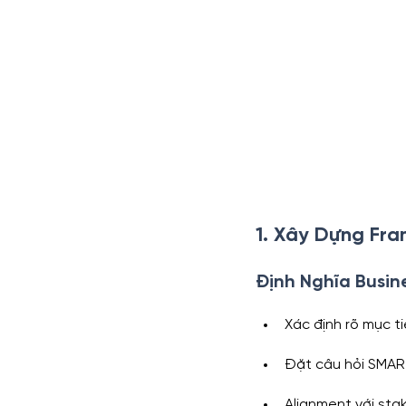
1. Xây Dựng Fr
Định Nghĩa Busin
Xác định rõ mục t
Đặt câu hỏi SMA
Alignment với sta