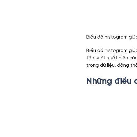
Biểu đồ histogram giú
Biểu đồ histogram giú
tần suất xuất hiện củ
trong dữ liệu, đồng th
Những điều c