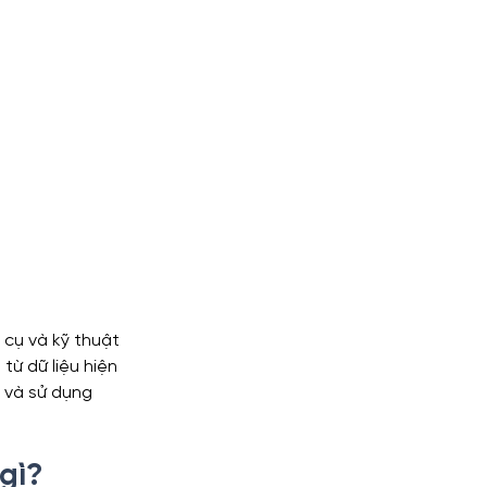
 cụ và kỹ thuật 
từ dữ liệu hiện 
u và sử dụng 
gì?