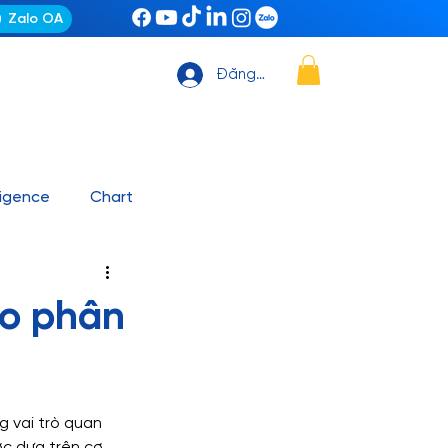
Zalo OA
Đăng nhập
ligence
Chart
ting Automation
News
ao phân
it, Github – VS Code
g vai trò quan 
ashboard mẫu
ợc dựa trên cơ 