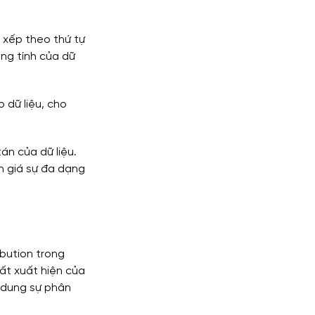
ắp xếp theo thứ tự 
ung tính của dữ 
p dữ liệu, cho 
án của dữ liệu. 
nh giá sự đa dạng 
bution trong 
uất xuất hiện của 
h dung sự phân 