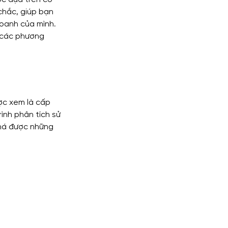
chắc, giúp bạn 
doanh của mình. 
lytics
 các phương 
ợc xem là cấp 
rình phân tích sử 
há được những 