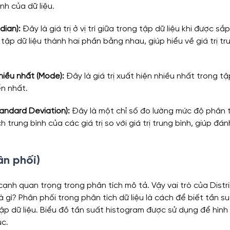
ính của dữ liệu.
dian):
 Đây là giá trị ở vị trí giữa trong tập dữ liệu khi được s
tập dữ liệu thành hai phần bằng nhau, giúp hiểu về giá trị tr
nhiều nhất (Mode):
 Đây là giá trị xuất hiện nhiều nhất trong tậ
ến nhất.
andard Deviation):
 Đây là một chỉ số đo lường mức độ phân t
h trung bình của các giá trị so với giá trị trung bình, giúp đá
ân phối)
cạnh quan trọng trong phân tích mô tả. Vậy vai trò của Distri
là gì? Phân phối trong phân tích dữ liệu là cách để biết tần s
tập dữ liệu. Biểu đồ tần suất histogram được sử dụng để hìn
ục.