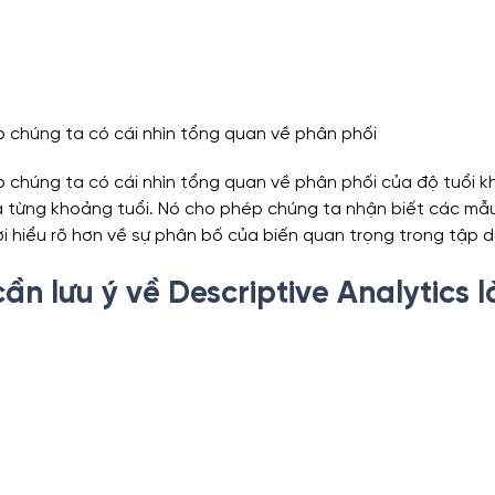
p chúng ta có cái nhìn tổng quan về phân phối
p chúng ta có cái nhìn tổng quan về phân phối của độ tuổi k
a từng khoảng tuổi. Nó cho phép chúng ta nhận biết các mẫ
ời hiểu rõ hơn về sự phân bố của biến quan trọng trong tập dữ
ần lưu ý về Descriptive Analytics l