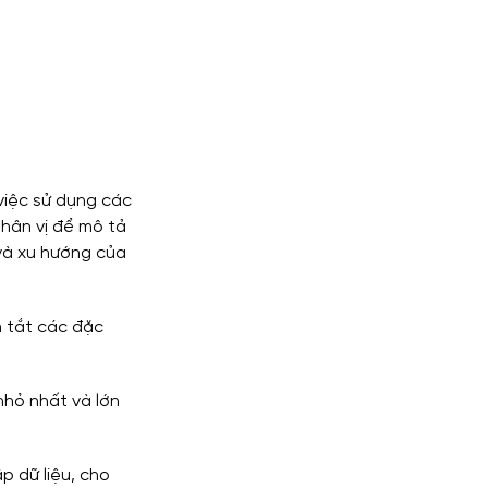
việc sử dụng các 
phân vị để mô tả 
và xu hướng của 
 tắt các đặc 
 nhỏ nhất và lớn 
ập dữ liệu, cho 