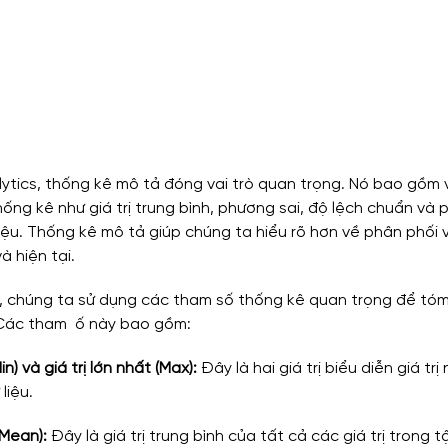
lytics, thống kê mô tả đóng vai trò quan trọng. Nó bao gồm 
ng kê như giá trị trung bình, phương sai, độ lệch chuẩn và 
iệu. Thống kê mô tả giúp chúng ta hiểu rõ hơn về phân phối 
à hiện tại.
, chúng ta sử dụng các tham số thống kê quan trọng để tóm
 Các tham  ố này bao gồm:
in) và giá trị lớn nhất (Max):
 Đây là hai giá trị biểu diễn giá trị
liệu.
(Mean):
 Đây là giá trị trung bình của tất cả các giá trị trong t