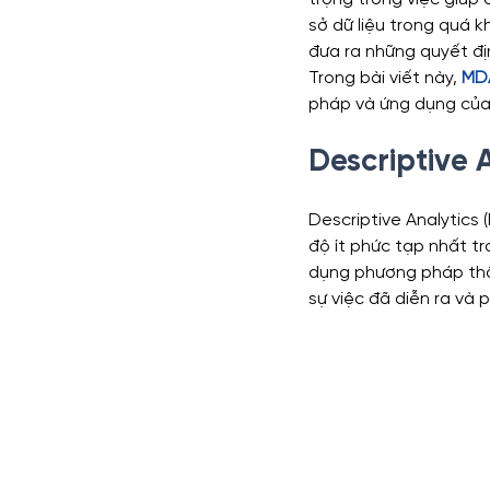
sở dữ liệu trong quá k
đưa ra những quyết đị
Functions
Marketing Anal
Trong bài viết này, 
MD
pháp và ứng dụng của
Descriptive A
Series Phân tích dữ liệu kinh d
Descriptive Analytics 
độ ít phức tạp nhất tr
dụng phương pháp thố
sự việc đã diễn ra và