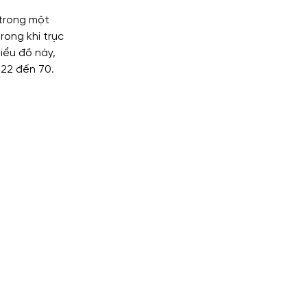
 trong một 
ong khi trục 
iểu đồ này, 
22 đến 70. 