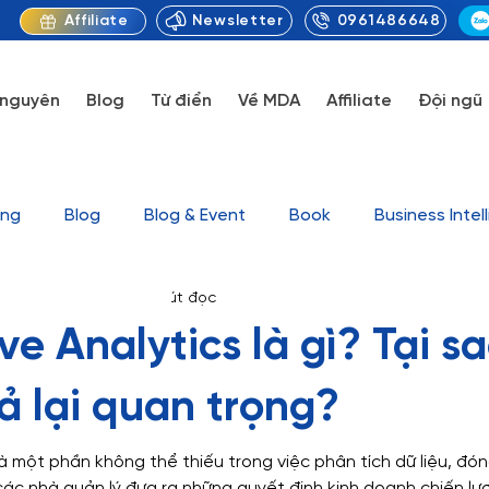
Newsletter
0961486648
Affiliate
 nguyên
Blog
Từ điển
Về MDA
Affiliate
Đội ngũ
ing
Blog
Blog & Event
Book
Business Intel
ytics
2 thg 8, 2023
8 phút đọc
orytelling
Data Visualization
Knowledge
Marke
ve Analytics là gì? Tại s
Tin tức
Tool
Uncategorized
Series Video G
ả lại quan trọng?
là một phần không thể thiếu trong việc phân tích dữ liệu, đón
et
Dataset & Outcome Sample
Case study
D
các nhà quản lý đưa ra những quyết định kinh doanh chiến lư