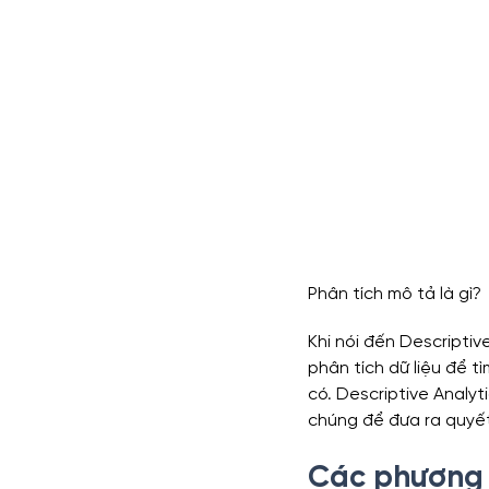
Phân tích mô tả là gì?
Khi nói đến Descriptiv
phân tích dữ liệu để t
có. Descriptive Analyt
chúng để đưa ra quyết
Các phương p