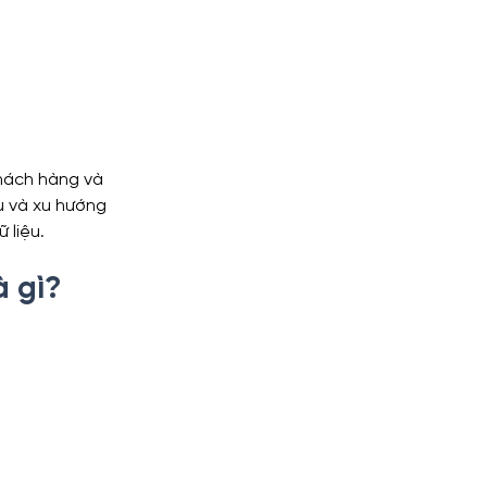
hách hàng và 
u và xu hướng 
 liệu.
à gì?