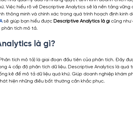
hứ. Việc hiểu rõ về Descriptive Analytics sẽ là nền tảng vững 
nh thông minh và chính xác trong quá trình hoạch định kinh 
ytics
Financial Analytics
Sales Analytics
HR Ana
A
 sẽ giúp bạn hiểu được 
Descriptive Analytics là gì
 cũng như
 phân tích mô tả.
nalytics là gì?
oanh
(Phân tích mô tả) là giai đoạn đầu tiên của phân tích. Đây đư
ong 4 cấp độ phân tích dữ liệu. Descriptive Analytics là quá t
ng kê để mô tả dữ liệu quá khứ. Giúp doanh nghiệp khám p
 phát hiện những điều bất thường cần khắc phục.