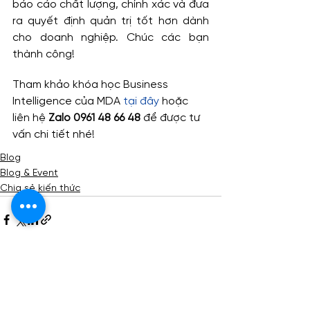
báo cáo chất lượng, chính xác và đưa 
ra quyết định quản trị tốt hơn dành 
cho doanh nghiệp. Chúc các bạn 
thành công!
Tham khảo khóa học Business 
Intelligence của MDA 
tại đây
 hoặc 
liên hệ 
Zalo 0961 48 66 48
 để được tư 
vấn chi tiết nhé!
Blog
Blog & Event
Chia sẻ kiến thức
Xem tất cả
Bài đăng gần đây