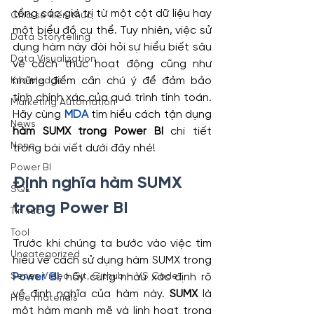
tổng các giá trị từ một cột dữ liệu hay 
Chia sẻ kiến thức
một biểu đồ cụ thể. Tuy nhiên, việc sử 
Data Storytelling
dụng hàm này đòi hỏi sự hiểu biết sâu 
Data Visualization
về cách thức hoạt động cũng như 
những điểm cần chú ý để đảm bảo 
Knowledge
tính chính xác của quá trình tính toán. 
Marketing Automation
Hãy cùng 
MDA
 tìm hiểu cách tận dụng 
News
hàm SUMX trong Power BI
 chi tiết 
None
trong bài viết dưới đây nhé!
Power BI
Định nghĩa hàm SUMX 
SQL
trong Power BI
Tin tức
Tool
Trước khi chúng ta bước vào việc tìm 
Uncategorized
hiểu về cách sử dụng hàm SUMX trong 
Series Video Git, Github – VS Code
Power BI
, hãy cùng nhau xác định rõ 
về định nghĩa của hàm này. 
SUMX
 là 
Free materials
một hàm mạnh mẽ và linh hoạt trong 