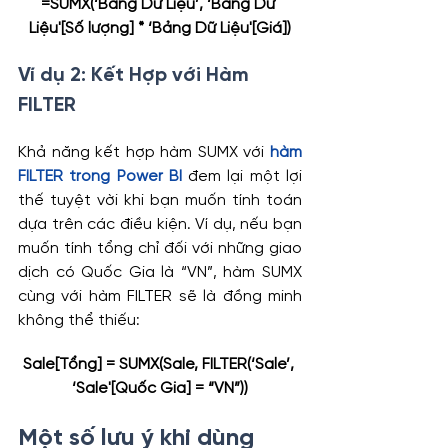
=SUMX(‘Bảng Dữ Liệu’, ‘Bảng Dữ 
Liệu'[Số lượng] * ‘Bảng Dữ Liệu'[Giá])
Ví dụ 2: Kết Hợp với Hàm 
FILTER
Khả năng kết hợp hàm SUMX với 
hàm 
FILTER trong Power BI
 đem lại một lợi 
thế tuyệt vời khi bạn muốn tính toán 
dựa trên các điều kiện. Ví dụ, nếu bạn 
muốn tính tổng chỉ đối với những giao 
dịch có Quốc Gia là “VN”, hàm SUMX 
cùng với hàm FILTER sẽ là đồng minh 
không thể thiếu:
Sale[Tổng] = SUMX(Sale, FILTER(‘Sale’, 
‘Sale'[Quốc Gia] = “VN”))
Một số lưu ý khi dùng 