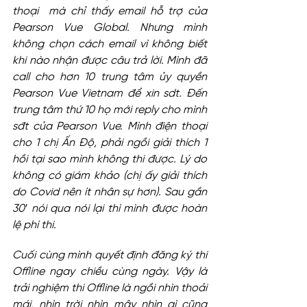
thoại  mà chỉ thấy email hỗ trợ của 
Pearson Vue Global. Nhưng mình 
không chọn cách email vì không biết 
khi nào nhận được câu trả lời. Mình đã 
call cho hơn 10 trung tâm ủy quyền 
Pearson Vue Vietnam để xin sdt. Đến 
trung tâm thứ 10 họ mới reply cho mình 
sđt của Pearson Vue. Mình điện thoại 
cho 1 chị Ấn Độ, phải ngồi giải thích 1 
hồi tại sao mình không thi được. Lý do 
không có giám khảo (chị ấy giải thích 
do Covid nên ít nhân sự hơn). Sau gần 
30′ nói qua nói lại thì mình được hoàn 
lệ phí thi. 
Cuối cùng mình quyết định đăng ký thi 
Offline ngay chiều cùng ngày. Vậy là 
trải nghiệm thi Offline là ngồi nhìn thoải 
mái, nhìn trời nhìn mây nhìn gì cũng 