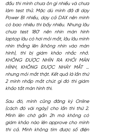
đầu thi mình chưa ôn gì nhiều và chưa 
làm test thử. Mặc dù mình đã đi dạy 
Power BI nhiều, dạy cả DAX nên mình 
có bao nhiêu thi bấy nhiêu. Nhưng lâu 
chưa test 180′ nên nhìn màn hình 
laptop lâu có hơi mỏi mắt, lâu lâu mình 
nhìn thẳng lên (không nhìn vào màn 
hình), thì bị giám khảo nhắc nhở. 
KHÔNG ĐƯỢC NHÌN RA KHỎI MÀN 
HÌNH, KHÔNG ĐƯỢC NHÁY MẮT … 
nhưng mỏi mắt thật. Kết quả là lần thứ 
2 mình nhấp mắt chút gì đó thì giám 
khảo tắt màn hình thi.
Sau đó, mình cũng đăng ký Online 
(cách đó vài ngày) cho lần thi thứ 2. 
Mình lên chờ gần 2h mà không có 
giám khảo nào lên approve cho mình 
thi cả. Mình không tìm được số điện 