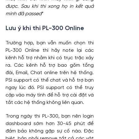
được. Sau khi thi xong họ in kết quả 
mình đã passed
“
Lưu ý khi thi PL-300 Online
Trường hợp, bạn vẫn muốn chọn thi 
PL-300 Online thì hãy note lại các 
kênh hỗ trợ nhằm khi có trục trặc xảy 
ra. Các kênh hỗ trợ bao gồm tổng 
đài, Email, Chat online trên hệ thống. 
PSI support có thể chat và hỗ trợ bạn 
ngay lúc đó. PSI support có thể truy 
cập vào máy tính để hỗ trợ cài đặt và 
tắt các hệ thống không liên quan.
Trong ngày thi PL-300, bạn nên login 
dashboard sớm hơn 30-45 phút để 
đảm bảo không gặp sự cố nào. Đặc 
biệt, bản phải remove tất cả các vật 