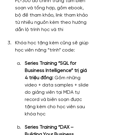
PL-300 do chính trung tâm biên 
soạn và tổng hợp, gồm ebook, 
bộ đề tham khảo, link tham khảo 
từ nhiều nguồn kèm theo hướng 
dẫn lộ trình học và thi
Khóa học tặng kèm cũng sẽ giúp 
học viên nâng “trình” code:
Series Training “SQL for 
Business Intelligence” trị giá 
4 triệu đồng:
 Gồm những 
video + data samples + slide 
do giảng viên tại MDA tự 
record và biên soạn được 
tặng kèm cho học viên sau 
khóa học
Series Training “DAX – 
Building Your Business 