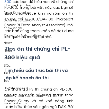
300
 các bạn đã hiểu hơn về chứng chỉ 
Chia sẻ kiến thức
PL-300. Trong bài viết này, các bạn sẽ 
Data Storytelling
được chia sẻ về kinh nghiệm ôn thi 
chứng chỉ PL-300/DA-100 (Microsoft 
Data Visualization
Power BI Data Analyst Associate). Mời 
Knowledge
các bạn cùng tham khảo để đạt được 
Marketing Automation
kết quả như mong đợi nhé.
News
Tips ôn thi chứng chỉ PL-
None
300 hiệu quả
Power BI
SQL
Tìm hiểu cấu trúc bài thi và 
Tin tức
lập kế hoạch ôn thi
Tool
Uncategorized
Để tham gia kỳ thi chứng chỉ PL-300, 
các thí sinh cần sử dụng thành thạo 
Series Video Git, Github – VS Code
Power Query và có khả năng tính 
Free materials
toán biểu thức với ngôn ngữ DAX. Bài 