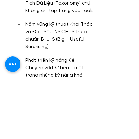
Tích Dữ Liệu (Taxonomy) chứ 
không chỉ tập trung vào tools
Nắm vững kỹ thuật Khai Thác 
và Đào Sâu INSIGHTS theo 
chuẩn B-U-S (Big – Useful – 
Surprising)
Phát triển kỹ năng Kể 
Chuyện với Dữ Liệu – một 
trong những kỹ năng khó 
nhất hiện nay!
Hình thức học đa dạng:
 Online 
hoặc offline. Với hình thức học 
online, học viên vẫn được tương 
tác trực tiếp với giảng viên qua 
Microsoft Teams/Google Meet