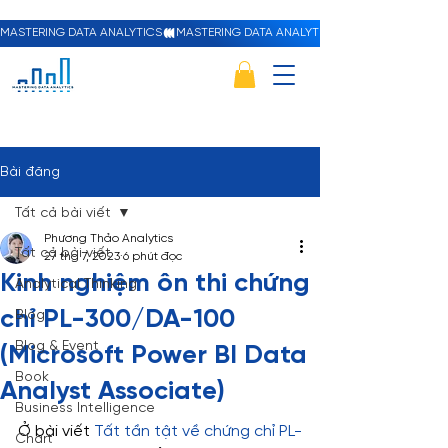
MASTERING DATA ANALYTICS
Bài đăng
Tất cả bài viết
Phương Thảo Analytics
Tất cả bài viết
27 thg 7, 2023
6 phút đọc
Kinh nghiệm ôn thi chứng
Analytical Thinking
chỉ PL-300/DA-100
Blog
Blog & Event
(Microsoft Power BI Data
Book
Analyst Associate)
Business Intelligence
Ở bài viết 
Tất tần tật về chứng chỉ PL-
Chart