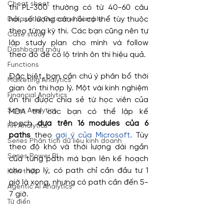
Cheat sheet
thi PL-300 thường có từ 40-60 câu 
hỏi, số lượng câu hỏi có thể tùy thuộc 
Dataset & Outcome Sample
theo từng kỳ thi. Các bạn cũng nên tự 
Case study
lập study plan cho mình và follow 
Dashboard mẫu
theo đó để có lộ trình ôn thi hiệu quả.
Functions
Đặc biệt, bạn cần chú ý phân bổ thời 
Marketing Analytics
gian ôn thi hợp lý. Một vài kinh nghiệm 
Financial Analytics
ôn thi được chia sẻ từ học viên của 
Sales Analytics
MDA thì các bạn có thể lập kế 
hoạch 
dựa trên 16 modules của 6 
HR Analytics
paths
 theo 
gợi ý của Microsoft
. Tùy 
Series Phân tích dữ liệu kinh doanh
theo độ khó và thời lượng dài ngắn 
Series Power BI
của từng path mà bạn lên kế hoạch 
cho hợp lý, có path chỉ cần đầu tư 1 
Kiến thức
giờ là xong, nhưng có path cần đến 5-
Agentic AI Analytics
7 giờ.
Từ điển