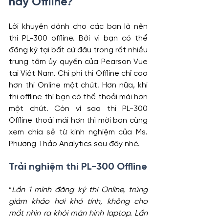
hay Offline?
Lời khuyên dành cho các bạn là nên 
thi PL-300 offline. Bởi vì bạn có thể 
đăng ký tại bất cứ đâu trong rất nhiều 
trung tâm ủy quyền của Pearson Vue 
tại Việt Nam. Chi phí thi Offline chỉ cao 
hơn thi Online một chút. Hơn nữa, khi 
thi offline thì bạn có thể thoải mái hơn 
một chút. Còn vì sao thi PL-300 
Offline thoải mái hơn thì mời bạn cùng 
xem chia sẻ từ kinh nghiệm của Ms. 
Phương Thảo Analytics sau đây nhé.
Trải nghiệm thi PL-300 Offline
“
Lần 1 mình đăng ký thi Online, trúng 
giám khảo hơi khó tính, không cho 
mắt nhìn ra khỏi màn hình laptop. Lần 