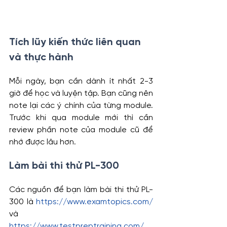
Tích lũy kiến thức liên quan 
và thực hành
Mỗi ngày, bạn cần dành ít nhất 2-3 
giờ để học và luyện tập. Bạn cũng nên 
note lại các ý chính của từng module. 
Trước khi qua module mới thì cần 
review phần note của module cũ để 
nhớ được lâu hơn.
Làm bài thi thử PL-300
Các nguồn để bạn làm bài thi thử PL-
300 là 
https://www.examtopics.com/
và 
https://www.testpreptraining.com/