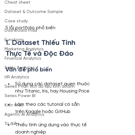
Cheat sheet
Dataset & Outcome Sample
Case study
5 lỗi portfolio phổ biến
Dashboard mẫu
Functions
1. Dataset Thiếu Tính 
Marketing Analytics
Thực Tế và Độc Đáo
Financial Analytics
Sales Analytics
Vấn đề phổ biến
HR Analytics
Sử dụng các dataset quen thuộc 
Series Phân tích dữ liệu kinh doanh
như Titanic, Iris, hay Housing Price
Series Power BI
Làm theo các tutorial có sẵn 
Kiến thức
trên Kaggle hoặc GitHub
Agentic AI Analytics
Từ điển
Thiếu tính ứng dụng vào thực tế 
doanh nghiệp