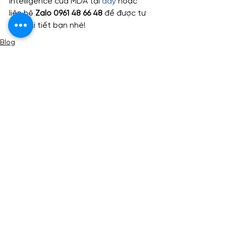
Intelligence của MDA tại 
đây
 hoặc 
liên hệ 
Zalo 0961 48 66 48
 để được tư 
vấn chi tiết bạn nhé!
Blog
Blog & Event
Xem tất cả
Bài đăng gần đây