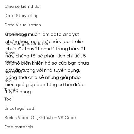
Chia sẻ kiến thức
Data Storytelling
Data Visualization
Bạn đang muốn làm data analyst 
Knowledge
nhưng liên tục bị từ chối vì portfolio 
Marketing Automation
chưa đủ thuyết phục? Trong bài viết 
News
này, chúng tôi sẽ phân tích chi tiết 5 
None
lỗi phổ biến khiến hồ sơ của bạn chưa 
gây ấn tượng với nhà tuyển dụng, 
Power BI
đồng thời chia sẻ những giải pháp 
SQL
hiệu quả giúp bạn tăng cơ hội được 
Tin tức
tuyển dụng.
Tool
Uncategorized
Series Video Git, Github – VS Code
Free materials