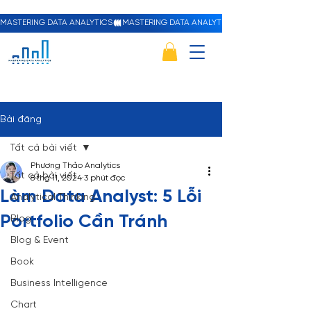
MASTERING DATA ANALYTICS
Bài đăng
Tất cả bài viết
Phương Thảo Analytics
Tất cả bài viết
8 thg 11, 2024
3 phút đọc
Làm Data Analyst: 5 Lỗi
Analytical Thinking
Portfolio Cần Tránh
Blog
Blog & Event
Book
Business Intelligence
Chart