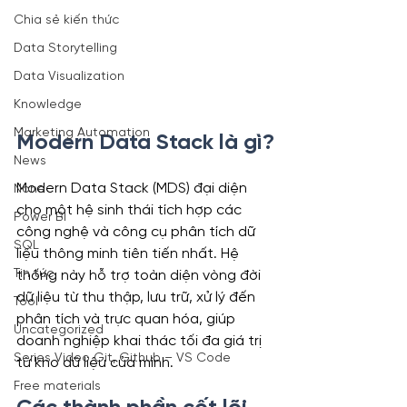
Chia sẻ kiến thức
Data Storytelling
Data Visualization
Knowledge
Marketing Automation
Modern Data Stack là gì?
News
Modern Data Stack (MDS) đại diện 
None
cho một hệ sinh thái tích hợp các 
Power BI
công nghệ và công cụ phân tích dữ 
SQL
liệu thông minh tiên tiến nhất. Hệ 
Tin tức
thống này hỗ trợ toàn diện vòng đời 
dữ liệu từ thu thập, lưu trữ, xử lý đến 
Tool
phân tích và trực quan hóa, giúp 
Uncategorized
doanh nghiệp khai thác tối đa giá trị 
Series Video Git, Github – VS Code
từ kho dữ liệu của mình.
Free materials