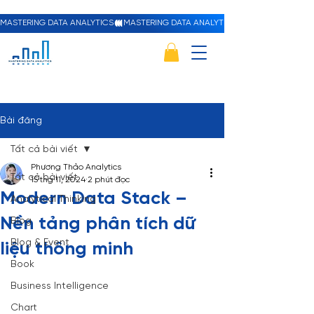
MASTERING DATA ANALYTICS
Bài đăng
Tất cả bài viết
Phương Thảo Analytics
Tất cả bài viết
15 thg 11, 2024
2 phút đọc
Modern Data Stack –
Analytical Thinking
Nền tảng phân tích dữ
Blog
Blog & Event
liệu thông minh
Book
Business Intelligence
Chart