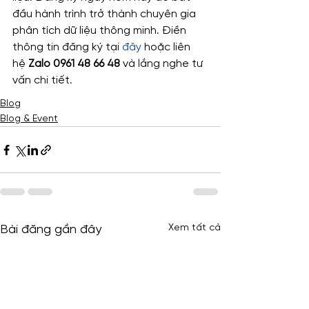
đầu hành trình trở thành chuyên gia 
phân tích dữ liệu thông minh. Điền 
thông tin đăng ký tại 
đây
 hoặc liên 
hệ 
Zalo 0961 48 66 48
 và lắng nghe tư 
vấn chi tiết.
Blog
Blog & Event
Xem tất cả
Bài đăng gần đây