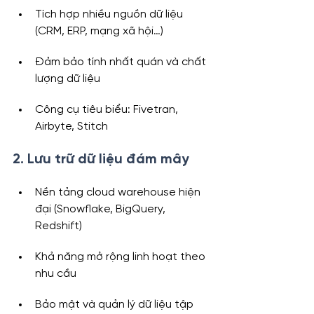
Tích hợp nhiều nguồn dữ liệu 
(CRM, ERP, mạng xã hội…)
Đảm bảo tính nhất quán và chất 
lượng dữ liệu
Công cụ tiêu biểu: Fivetran, 
Airbyte, Stitch
2. Lưu trữ dữ liệu đám mây
Nền tảng cloud warehouse hiện 
đại (Snowflake, BigQuery, 
Redshift)
Khả năng mở rộng linh hoạt theo 
nhu cầu
Bảo mật và quản lý dữ liệu tập 