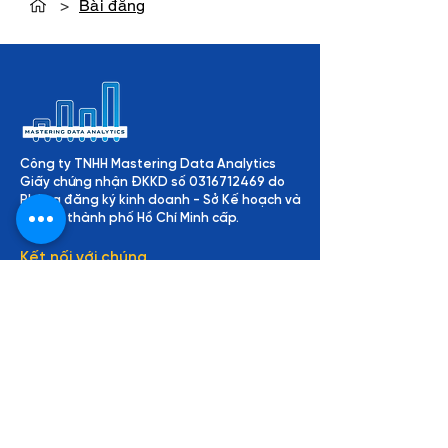
>
Bài đăng
Công ty TNHH Mastering Data Analytics
Giấy chứng nhận ĐKKD số
0316712469
do
Phòng đăng ký kinh doanh - Sở Kế hoạch và
Đầu tư thành phố Hồ Chí Minh cấp.
Kết nối với chúng
tôi
Về MDA
Về chúng tôi