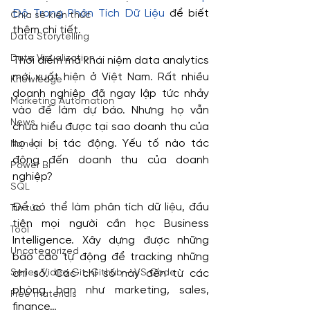
Độ Trong Phân Tích Dữ Liệu
 để biết 
Chia sẻ kiến thức
thêm chi tiết.
Data Storytelling
Data Visualization
Thời điểm mà khái niệm data analytics 
mới xuất hiện ở Việt Nam. Rất nhiều 
Knowledge
doanh nghiệp đã ngay lập tức nhảy 
Marketing Automation
vào để làm dự báo. Nhưng họ vẫn 
News
chưa hiểu được tại sao doanh thu của 
họ lại bị tác động. Yếu tố nào tác 
None
động đến doanh thu của doanh 
Power BI
nghiệp?
SQL
Để có thể làm phân tích dữ liệu, đầu 
Tin tức
tiên mọi người cần học Business 
Tool
Intelligence. Xây dựng được những 
Uncategorized
báo cáo tự động để tracking những 
Series Video Git, Github – VS Code
chỉ số. Các chỉ số này đến từ các 
phòng ban như marketing, sales, 
Free materials
finance…