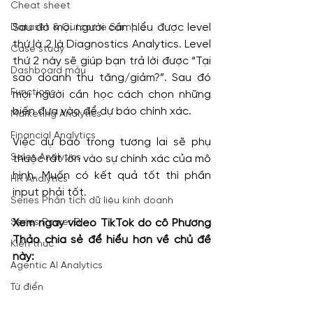
Cheat sheet
Sau đó mọi người cần hiểu được level 
Dataset & Outcome Sample
thứ là 2 là Diagnostics Analytics. Level 
Case study
thứ 2 này sẽ giúp bạn trả lời được “Tại 
Dashboard mẫu
sao doanh thu tăng/giảm?”. Sau đó 
Functions
mọi người cần học cách chọn những 
biến đưa vào để dự báo chính xác.
Marketing Analytics
Financial Analytics
Việc dự báo trong tương lai sẽ phụ 
Sales Analytics
thuộc rất lớn vào sự chính xác của mô 
hình. Muốn có kết quả tốt thì phần 
HR Analytics
input phải tốt.
Series Phân tích dữ liệu kinh doanh
Series Power BI
Xem ngay video TikTok do cô Phương 
Thảo chia sẻ để hiểu hơn về chủ đề 
Kiến thức
này:
Agentic AI Analytics
Từ điển