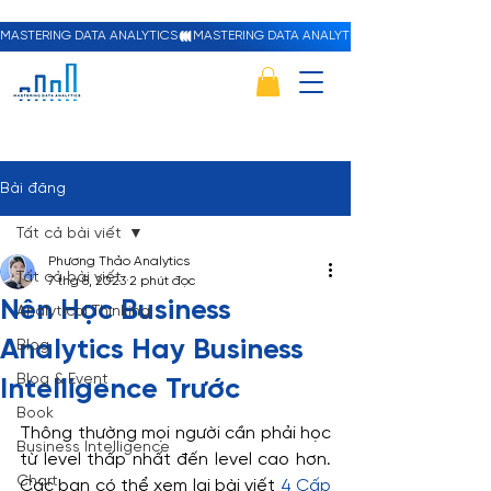
MASTERING DATA ANALYTICS
Bài đăng
Tất cả bài viết
Phương Thảo Analytics
Tất cả bài viết
7 thg 8, 2023
2 phút đọc
Nên Học Business
Analytical Thinking
Analytics Hay Business
Blog
Blog & Event
Intelligence Trước
Book
Thông thường mọi người cần phải học 
Business Intelligence
từ level thấp nhất đến level cao hơn. 
Chart
Các bạn có thể xem lại bài viết 
4 Cấp 