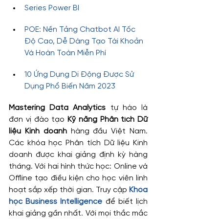
Series Power BI
POE: Nền Tảng Chatbot AI Tốc 
Độ Cao, Dễ Dàng Tạo Tài Khoản 
Và Hoàn Toàn Miễn Phí
10 Ứng Dụng Di Động Được Sử 
Dụng Phổ Biến Năm 2023
Mastering Data Analytics
 tự hào là 
đơn vị đào tạo
 Kỹ năng Phân tích Dữ 
liệu Kinh doanh
 hàng đầu Việt Nam. 
Các khóa học Phân tích Dữ liệu Kinh 
doanh được khai giảng định kỳ hàng 
tháng. Với hai hình thức học: Online và 
Offline tạo điều kiện cho học viên linh 
hoạt sắp xếp thời gian. Truy cập 
Khóa 
học Business Intelligence
 để biết lịch 
khai giảng gần nhất. Với mọi thắc mắc 