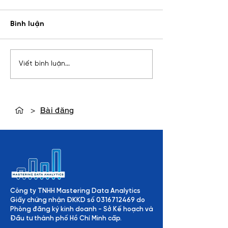
Bình luận
MCP là gì? Giao thức
Consultant là g
Viết bình luận...
giúp AI Agent kết nối với
việc, kỹ năng và
thế giới thật
vào nghề tư vấ
>
Bài đăng
Công ty TNHH Mastering Data Analytics
Giấy chứng nhận ĐKKD số
0316712469
do
Phòng đăng ký kinh doanh - Sở Kế hoạch và
Đầu tư thành phố Hồ Chí Minh cấp.