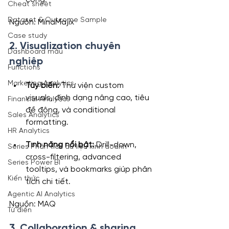
Cheat sheet
Dataset & Outcome Sample
Nguồn: MindMajix
Case study
2. Visualization chuyên 
Dashboard mẫu
nghiệp
Functions
Marketing Analytics
Tùy biến:
 Thư viện custom 
visuals, định dạng nâng cao, tiêu 
Financial Analytics
đề động, và conditional 
Sales Analytics
formatting.
HR Analytics
Tính năng nổi bật:
 Drill-down, 
Series Phân tích dữ liệu kinh doanh
cross-filtering, advanced 
Series Power BI
tooltips, và bookmarks giúp phân 
Kiến thức
tích chi tiết.
Agentic AI Analytics
Nguồn: MAQ
Từ điển
3. Collaboration & sharing