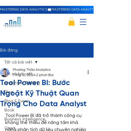
MASTERING DATA ANALYTICS
Bài đăng
Tất cả bài viết
Phương Thảo Analytics
Tất cả bài viết
7 thg 12, 2024
2 phút đọc
Tool Power BI: Bước
Analytical Thinking
Ngoặt Kỹ Thuật Quan
Blog
Blog & Event
Trọng Cho Data Analyst
Book
Tool Power BI đã trở thành công cụ 
Business Intelligence
không thể thiếu để nâng tầm khả 
Chart
năng phân tích dữ liệu chuyên nghiệp 