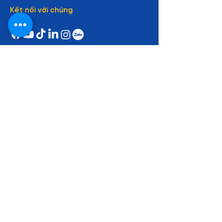
Kết nối với chúng
tôi
Về MDA
Về chúng tôi
Giảng viên
Đối tác
Cơ hội nghề nghiệp
Hợp tác tuyển dụng
Tin tức
Liên hệ
Thông tin liên hệ
Zalo: 0961 48 66 48