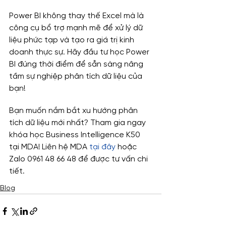
Power BI không thay thế Excel mà là 
công cụ bổ trợ mạnh mẽ để xử lý dữ 
liệu phức tạp và tạo ra giá trị kinh 
doanh thực sự. Hãy đầu tư học Power 
BI đúng thời điểm để sẵn sàng nâng 
tầm sự nghiệp phân tích dữ liệu của 
bạn!
Bạn muốn nắm bắt xu hướng phân 
tích dữ liệu mới nhất? Tham gia ngay 
khóa học Business Intelligence K50 
tại MDA! Liên hệ MDA 
tại đây
 hoặc 
Zalo 0961 48 66 48 để được tư vấn chi 
tiết.
Blog