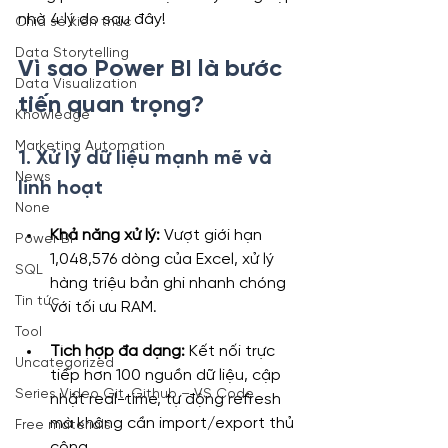
nhờ 4 lý do sau đây!
Chia sẻ kiến thức
Data Storytelling
Vì sao Power BI là bước 
Data Visualization
tiến quan trọng?
Knowledge
Marketing Automation
1. Xử lý dữ liệu mạnh mẽ và 
News
linh hoạt
None
Khả năng xử lý:
 Vượt giới hạn 
Power BI
1,048,576 dòng của Excel, xử lý 
SQL
hàng triệu bản ghi nhanh chóng 
Tin tức
với tối ưu RAM.
Tool
Tích hợp đa dạng:
 Kết nối trực 
Uncategorized
tiếp hơn 100 nguồn dữ liệu, cập 
Series Video Git, Github – VS Code
nhật real-time, tự động refresh 
mà không cần import/export thủ 
Free materials
công.