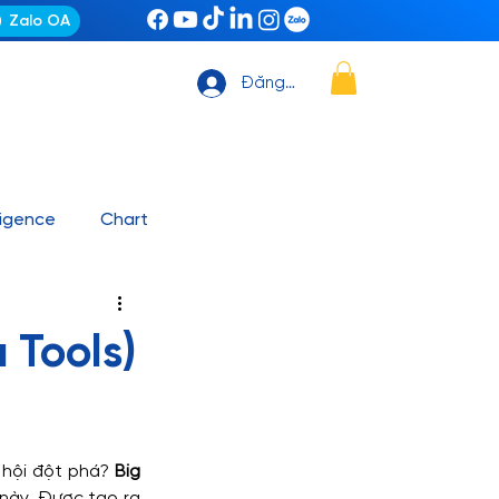
Zalo OA
Đăng nhập
ligence
Chart
ting Automation
News
 Tools)
it, Github – VS Code
 hội đột phá? 
Big 
ashboard mẫu
 này. Được tạo ra 