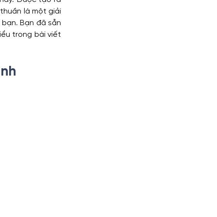
huần là một giải 
 bạn. Bạn đã sẵn 
lytics
iểu trong bài viết 
nh 