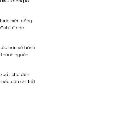
liệu khổng lồ. 
 thực hiện bằng 
định từ các 
 sâu hơn về hành 
ở thành nguồn 
 xuất cho đến 
tiếp cận chi tiết 