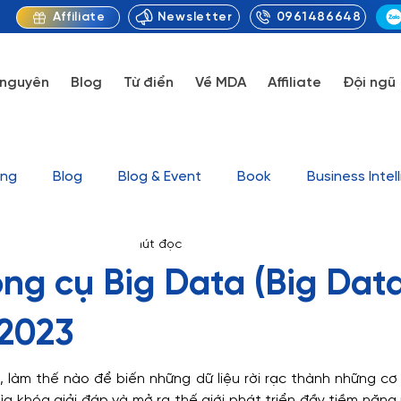
Newsletter
0961486648
Affiliate
 nguyên
Blog
Từ điển
Về MDA
Affiliate
Đội ngũ
ing
Blog
Blog & Event
Book
Business Intel
ytics
20 thg 9, 2023
8 phút đọc
orytelling
Data Visualization
Knowledge
Marke
ng cụ Big Data (Big Data
Tin tức
Tool
Uncategorized
Series Video G
 2023
, làm thế nào để biến những dữ liệu rời rạc thành những cơ
et
Dataset & Outcome Sample
Case study
D
hìa khóa giải đáp và mở ra thế giới phát triển đầy tiềm năng