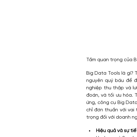
Tầm quan trọng của B
Big Data Tools là gì? 
nguyên quý báu để đị
nghiệp thu thập và lư
đoán, và tối ưu hóa. 
ứng, công cụ Big Data 
chỉ đơn thuần với vai 
trọng đối với doanh n
Hiệu quả và sự tiế