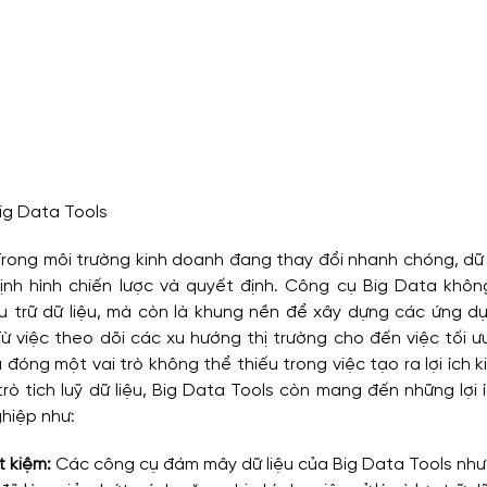
ig Data Tools
Trong môi trường kinh doanh đang thay đổi nhanh chóng, dữ li
nh hình chiến lược và quyết định. Công cụ Big Data không
u trữ dữ liệu, mà còn là khung nền để xây dựng các ứng dụ
Từ việc theo dõi các xu hướng thị trường cho đến việc tối ư
đóng một vai trò không thể thiếu trong việc tạo ra lợi ích k
trò tích luỹ dữ liệu, Big Data Tools còn mang đến những lợi 
ghiệp như:
t kiệm
: 
Các công cụ đám mây dữ liệu của Big Data Tools nh