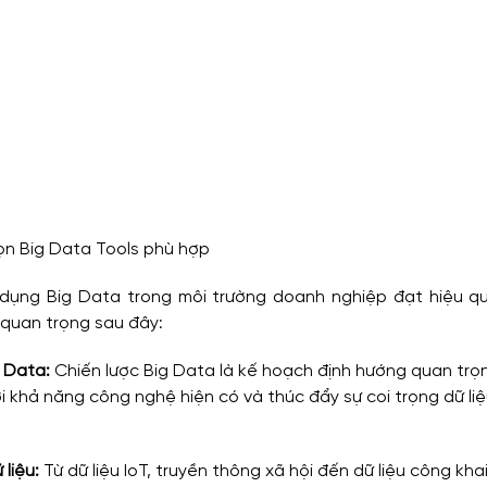
họn Big Data Tools phù hợp
ụng Big Data trong môi trường doanh nghiệp đạt hiệu qu
quan trọng sau đây:
g Data:
 Chiến lược Big Data là kế hoạch định hướng quan trọn
i khả năng công nghệ hiện có và thúc đẩy sự coi trọng dữ liệu
liệu:
 Từ dữ liệu IoT, truyền thông xã hội đến dữ liệu công khai