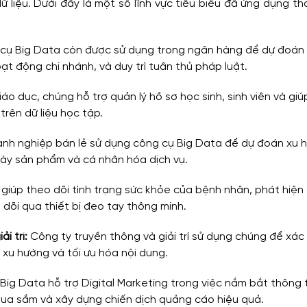
ữ liệu. Dưới đây là một số lĩnh vực tiêu biểu đã ứng dụng th
cụ Big Data còn được sử dụng trong ngân hàng để dự đoán 
ạt động chi nhánh, và duy trì tuân thủ pháp luật.
iáo dục, chúng hỗ trợ quản lý hồ sơ học sinh, sinh viên và giú
trên dữ liệu học tập.
nh nghiệp bán lẻ sử dụng công cụ Big Data để dự đoán xu h
g bày sản phẩm và cá nhân hóa dịch vụ.
 giúp theo dõi tình trạng sức khỏe của bệnh nhân, phát hiện 
dõi qua thiết bị đeo tay thông minh.
i trí: 
Công ty truyền thông và giải trí sử dụng chúng để xác 
 xu hướng và tối ưu hóa nội dung.
 Big Data hỗ trợ Digital Marketing trong việc nắm bắt thông 
ua sắm và xây dựng chiến dịch quảng cáo hiệu quả.