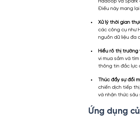
Hadoop và Spark đã
Điều này mang lại
Xử lý thời gian thự
các công cụ như H
nguồn dữ liệu đa 
Hiểu rõ thị trườn
vi mua sắm và tìm
thông tin đắc lực 
Thúc đẩy sự đổi m
chiến dịch tiếp th
và nhận thức sâu
Ứng dụng củ