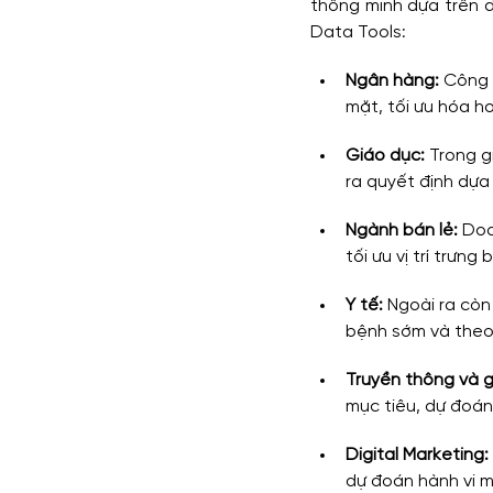
thông minh dựa trên d
Data Tools:
Ngân hàng:
 Công 
mặt, tối ưu hóa ho
Giáo dục:
 Trong g
ra quyết định dựa 
Ngành bán lẻ:
 Doa
tối ưu vị trí trưn
Y tế:
 Ngoài ra còn
bệnh sớm và theo 
Truyền thông và giả
mục tiêu, dự đoán
Digital Marketing:
dự đoán hành vi m