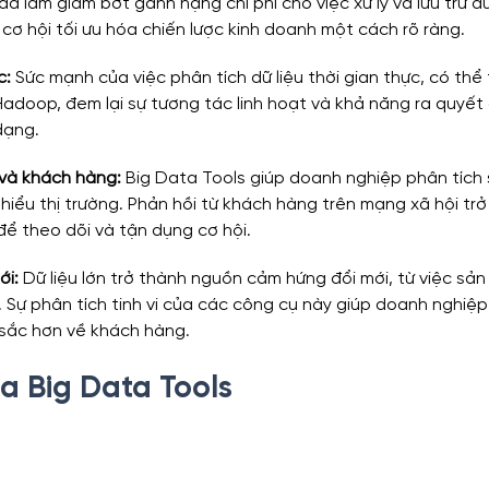
 làm giảm bớt gánh nặng chi phí cho việc xử lý và lưu trữ dữ 
 cơ hội tối ưu hóa chiến lược kinh doanh một cách rõ ràng.
c
:
 Sức mạnh của việc phân tích dữ liệu thời gian thực, có thể
adoop, đem lại sự tương tác linh hoạt và khả năng ra quyết 
dạng.
g và khách hàng
:
 Big Data Tools giúp doanh nghiệp phân tích
 hiểu thị trường. Phản hồi từ khách hàng trên mạng xã hội tr
để theo dõi và tận dụng cơ hội.
ới
:
 Dữ liệu lớn trở thành nguồn cảm hứng đổi mới, từ việc sản
ị. Sự phân tích tinh vi của các công cụ này giúp doanh nghiệp 
 sắc hơn về khách hàng.
a Big Data Tools