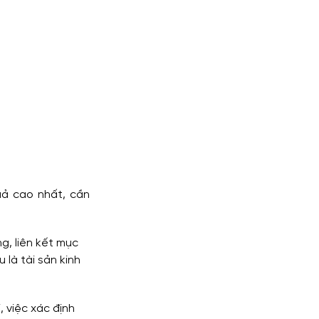
ả cao nhất, cần 
g, liên kết mục 
 là tài sản kinh 
, việc xác định 