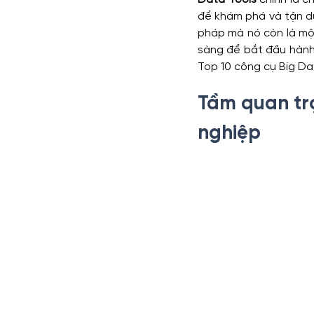
để khám phá và tận dụ
pháp mà nó còn là một
Functions
Marketing Anal
sàng để bắt đầu hành
Top 10 công cụ Big Da
Tầm quan trọ
Series Phân tích dữ liệu kinh d
nghiệp