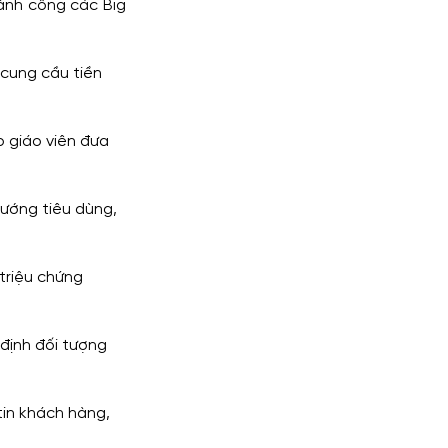
ành công các Big 
cung cầu tiền 
p giáo viên đưa 
ướng tiêu dùng, 
triệu chứng 
định đối tượng 
tin khách hàng, 