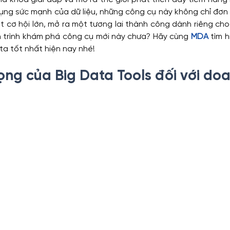
ng sức mạnh của dữ liệu, những công cụ này không chỉ đơn t
 cơ hội lớn, mở ra một tương lai thành công dành riêng cho
ytics
Financial Analytics
Sales Analytics
HR Ana
 trình khám phá công cụ mới này chưa? Hãy cùng 
MDA
 tìm h
ta tốt nhất hiện nay nhé!
ng của Big Data Tools đối với doa
oanh