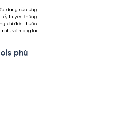
đa dạng của ứng 
tế, truyền thông 
ông chỉ đơn thuần 
rình, và mang lại 
ols phù 