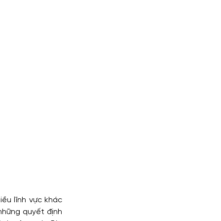
u lĩnh vực khác 
hững quyết định 