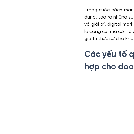
Trong cuộc cách mạng
dụng, tạo ra những sự
và giải trí, digital m
là công cụ, mà còn là 
giá trị thực sự cho kh
Các yếu tố q
hợp cho doa