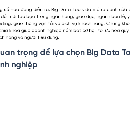
 số hóa đang diễn ra, Big Data Tools đã mở ra cánh cửa 
 đổi mới táo bạo trong ngân hàng, giáo dục, ngành bán lẻ, y 
arketing, giao thông vận tải và dịch vụ khách hàng. Chúng kh
chìa khóa giúp doanh nghiệp nắm bắt cơ hội, tối ưu hóa quy t
ách hàng và người tiêu dùng.
uan trọng để lựa chọn Big Data To
nh nghiệp