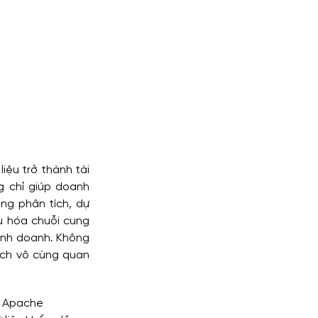
ệu trở thành tài 
 chỉ giúp doanh 
ng phân tích, dự 
u hóa chuỗi cung 
inh doanh. Không 
ích vô cùng quan 
ư Apache 