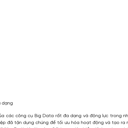
a dạng
a các công cụ Big Data rất đa dạng và động lực trong nhiề
ệp đã tận dụng chúng để tối ưu hóa hoạt động và tạo ra n