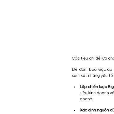
Các tiêu chí để lựa c
Để đảm bảo việc áp d
xem xét những yếu tố 
Lập chiến lược Bi
tiêu kinh doanh vớ
doanh.
Xác định nguồn dữ 