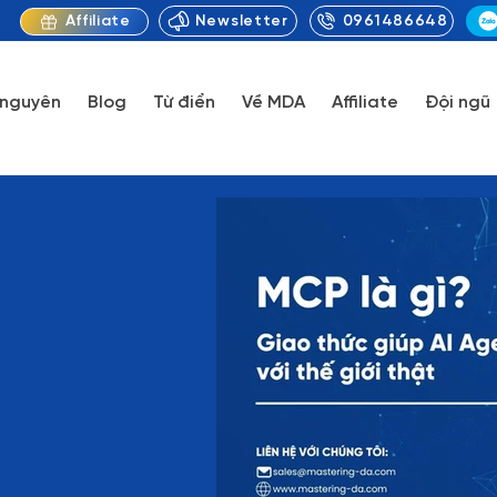
Newsletter
0961486648
Affiliate
 nguyên
Blog
Từ điển
Về MDA
Affiliate
Đội ngũ