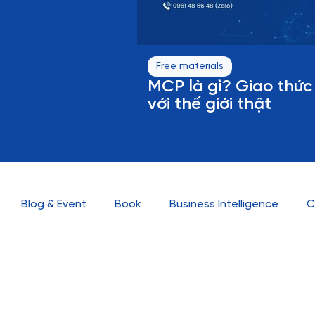
Free materials
MCP là gì? Giao thức 
với thế giới thật
Blog & Event
Book
Business Intelligence
C
Knowledge
Marketing Automation
News
No