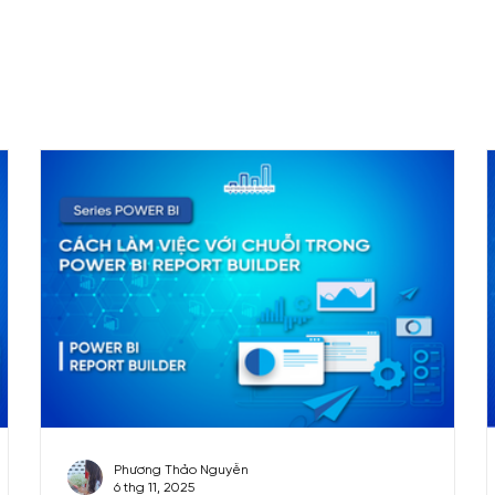
b – VS Code
Free materials
Cheat sheet
Data
ng Analytics
Financial Analytics
Sales Analytics
Phương Thảo Nguyễn
6 thg 11, 2025