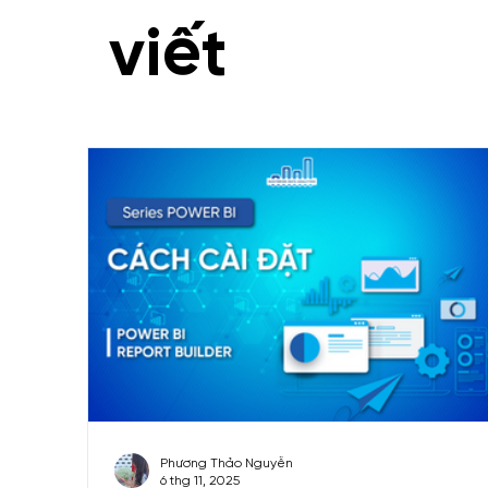
Uncategorized
Series Video Git, Githu
viết
Dashboard mẫu
Functions
Marketi
Series Phân tích dữ liệu kinh doanh
Phương Thảo Nguyễn
6 thg 11, 2025