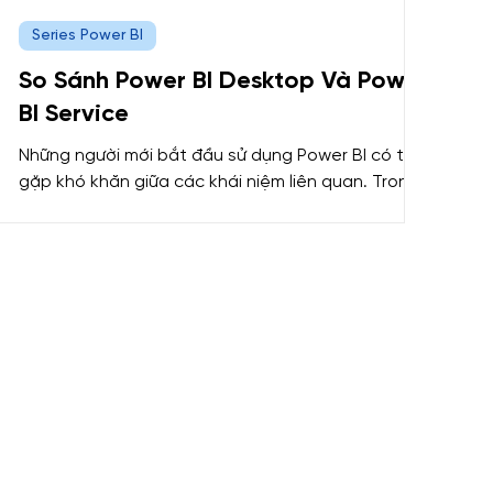
Series Power BI
So Sánh Power BI Desktop Và Power
BI Service
Những người mới bắt đầu sử dụng Power BI có thể
gặp khó khăn giữa các khái niệm liên quan. Trong
bài viết này, Mastering Data Analytics sẽ giới
thiệu đến các bạn thông tin So sánh Power BI
Desktop và Power BI Service. Power BI Desktop là
một ứng dụng mà bạn tải xuống và cài đặt miễn
phí trên máy tính. Power BI Desktop là một công
cụ tạo báo cáo và phân tích dữ liệu hoàn chỉnh.
Đặc biệt, Power BI Desktop được sử dụng để kết
nối, biến đổi dữ liệu, trực quan hóa và phân tích dữ