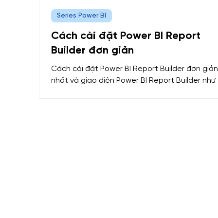
Series Power BI
Cách cài đặt Power BI Report
Builder đơn giản
Cách cài đặt Power BI Report Builder đơn giản
nhất và giao diện Power BI Report Builder như
nào, bạn đã biết chưa? Nếu chưa thì hãy đọc 
viết sau đây của Mastering Data Analytics nhé
Bài viết sẽ giúp các bàn cài đặt Power BI Rep
Builder một cách thật nhanh và dễ nhất. Bên
cạnh đó, Mastering Data Analytics còn giới th
về giao diện của Power BI Report Builder. 1.
Download và cài đặt Power BI Report Builder
Cách cài đặt Power BI Report Builder rất đơn 
bạn ch