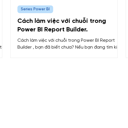
Series Power BI
Cách làm việc với chuỗi trong
Power BI Report Builder.
Cách làm việc với chuỗi trong Power BI Report
 thế
Builder , bạn đã biết chưa? Nếu bạn đang tìm kiếm
bài
cách thao tác với chuỗi trong Power BI Report
.
Builder thì đừng bỏ lỡ bài viết này nhé. Hôm nay,
ort
MDA sẽ giới thiệu cho các bạn một số thao tác cơ
bản với chuỗi có trong Power BI Report Builder. 1.
iệu
Giới thiệu về chuỗi trong Power BI Report Builder.
Chuỗi là các nơi hiển thị dữ liệu của báo cáo được
phân trang trong phần thiết kế. Các ô thường
giản,
chứa dữ liệu như văn bản, ngày và số. Bê