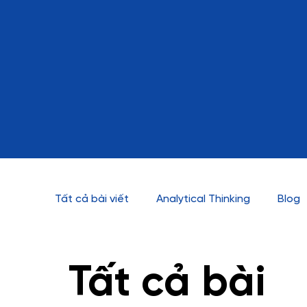
Tất cả bài viết
Analytical Thinking
Blog
Data Storytelling
Data Visualization
Tất cả bài