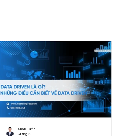
set & Outcome Sample
Case study
HR Analytics
Minh Tuấn
31 thg 5