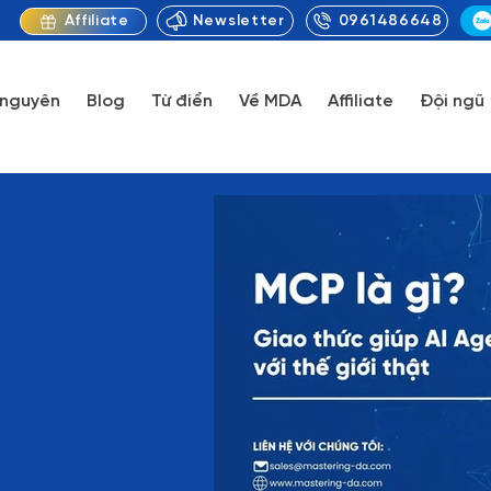
Newsletter
0961486648
Affiliate
 nguyên
Blog
Từ điển
Về MDA
Affiliate
Đội ngũ