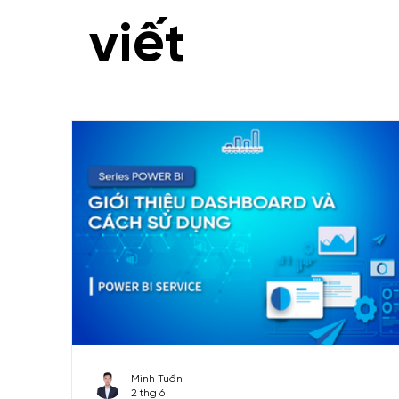
Uncategorized
Series Video Git, Githu
viết
Dashboard mẫu
Functions
Marketi
Series Phân tích dữ liệu kinh doanh
Minh Tuấn
2 thg 6