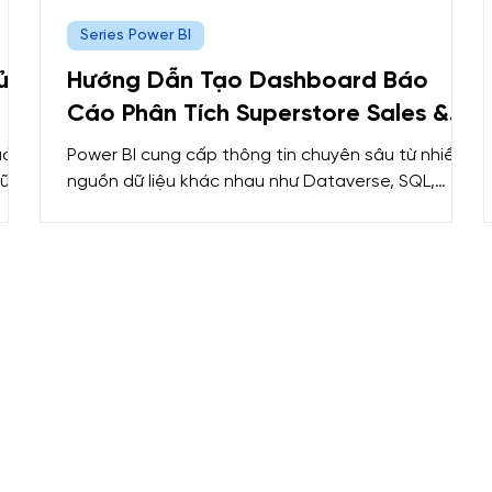
Series Power BI
ử
Hướng Dẫn Tạo Dashboard Báo
Cáo Phân Tích Superstore Sales &
Profit Report Bằng Power BI
uả?
Power BI cung cấp thông tin chuyên sâu từ nhiều
hững
nguồn dữ liệu khác nhau như Dataverse, SQL,
rong
Azure, Excel, SAP, Snowflake, cơ sở dữ liệu,…
hế