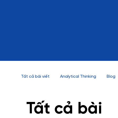
Tất cả bài viết
Analytical Thinking
Blog
Data Storytelling
Data Visualization
Tất cả bài