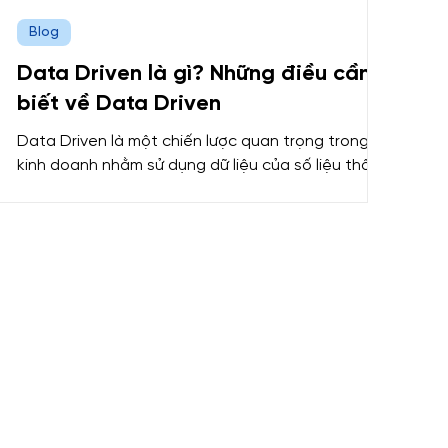
Blog
Data Driven là gì? Những điều cần
biết về Data Driven
Data Driven là một chiến lược quan trọng trong
kinh doanh nhằm sử dụng dữ liệu của số liệu thống
kê và phân tích để đưa ra những quyết định kinh
doanh chính xác và hiệu quả. Trong bài viết này,
Mastering Data Analytics sẽ cung cấp cho bạn
tất cả những thông tin cần […]