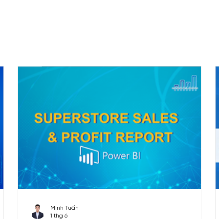
b – VS Code
Free materials
Cheat sheet
Data
ng Analytics
Financial Analytics
Sales Analytics
Minh Tuấn
1 thg 6