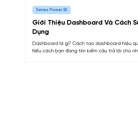
Series Power BI
Giới Thiệu Dashboard Và Cách S
Dụng
Dashboard là gì? Cách tạo dashboard hiệu q
Nếu cách bạn đang tìm kiếm câu trả lời cho n
câu hỏi trên thì đừng bỏ lỡ bài viết này nhé. T
bài viết này, MDA sẽ hướng dẫn các bạn tạo
dashboard và cách sử dụng dashboard như t
nào.